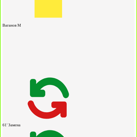
Ваганов М
61'
Замена