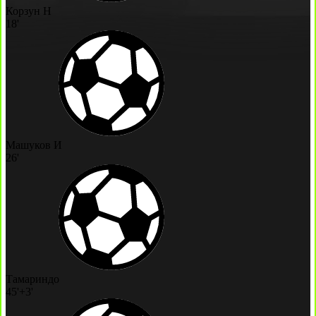
Корзун Н
18'
Машуков И
26'
Тамариндо
45'+3'