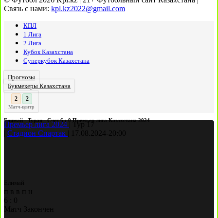
Связь с нами:
kpl.kz2022@gmail.com
КПЛ
1 Лига
2 Лига
Кубок Казахстана
Суперкубок Казахстана
Прогнозы
Букмекеры Казахстана
3
3
:
Матч-центр
Елимай - Туран - Счет 6 : 0 Премьер лига Казахстана 2024
Премьер лига 2024
|
Тур 17
|
Стадион Спартак
|
17.08.2024
-
20:00
Елимай
п
в
в
п
н
6
:
0
Матч Закончен