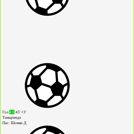
Гол
4:0
45' +3'
Тамариндо
Пас:
Шомко Д