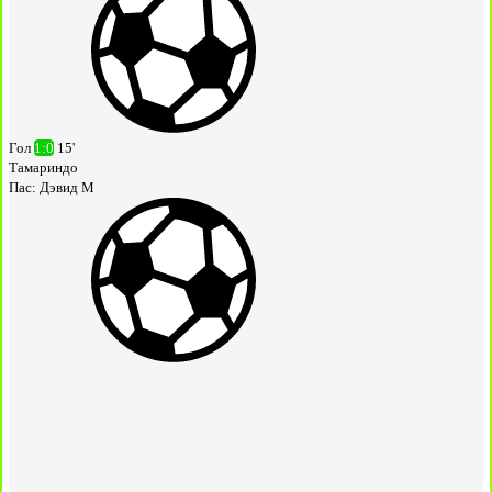
Гол
1:0
15'
Тамариндо
Пас:
Дэвид М