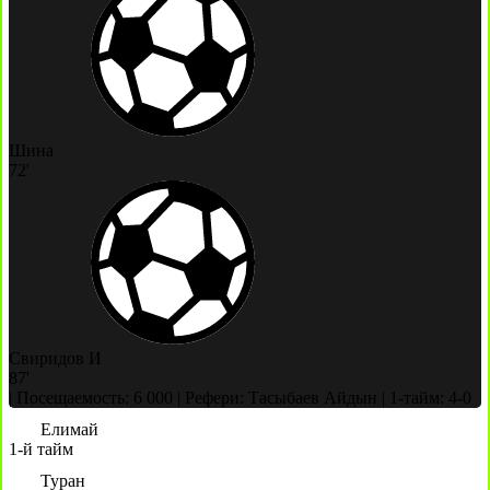
Шина
72'
Свиридов И
87'
|
Посещаемость: 6 000
|
Рефери: Тасыбаев Айдын
|
1-тайм: 4-0
Елимай
1-й тайм
Туран