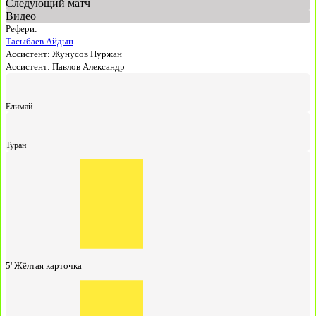
Следующий матч
Видео
Рефери:
Тасыбаев Айдын
Ассистент:
Жунусов Нуржан
Ассистент:
Павлов Александр
Елимай
Туран
5'
Жёлтая карточка