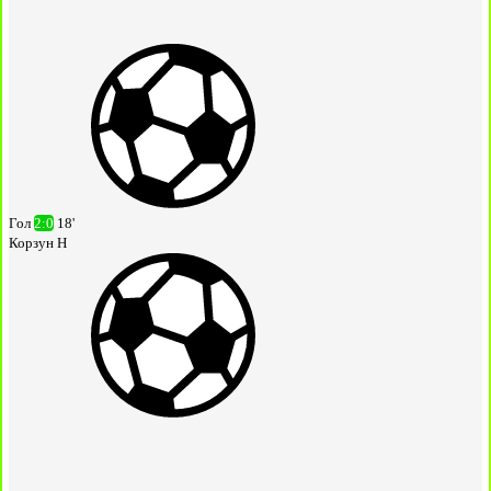
Гол
2:0
18'
Корзун Н