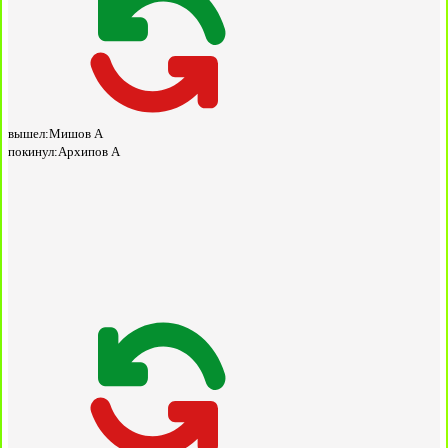
вышел:
Мишов А
покинул:
Архипов А