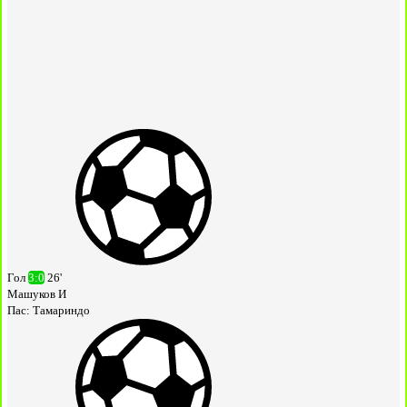
Гол
3:0
26'
Машуков И
Пас:
Тамариндо