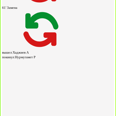
61'
Замена
вышел:
Хаджиев А
покинул:
Нурмугамет Р