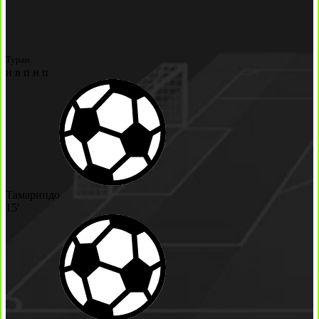
Туран
н
в
п
н
п
Тамариндо
15'