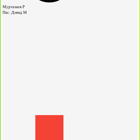
Муртазаев Р
Пас:
Дэвид М