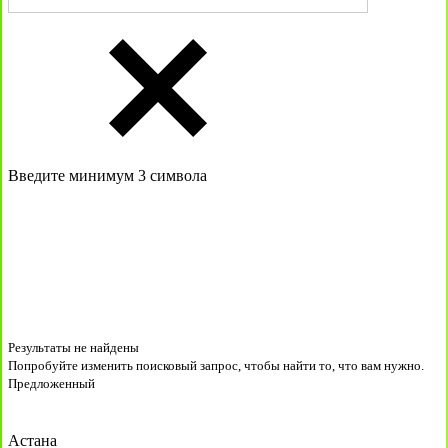
Введите минимум 3 символа
Результаты не найдены
Попробуйте изменить поисковый запрос, чтобы найти то, что вам нужно.
Предложенный
Астана