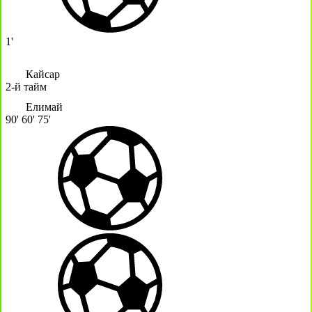
1'
Кайсар
2-й тайм
Елимай
90'
60'
75'