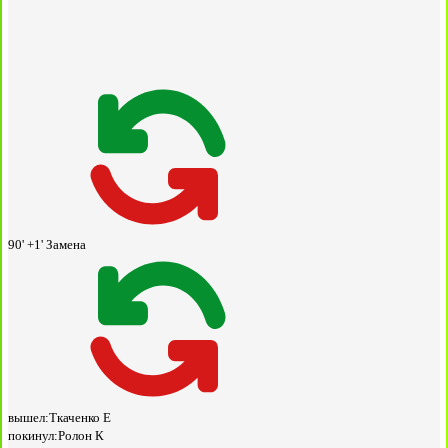
90' +1'
Замена
вышел:
Ткаченко Е
покинул:
Ролон К