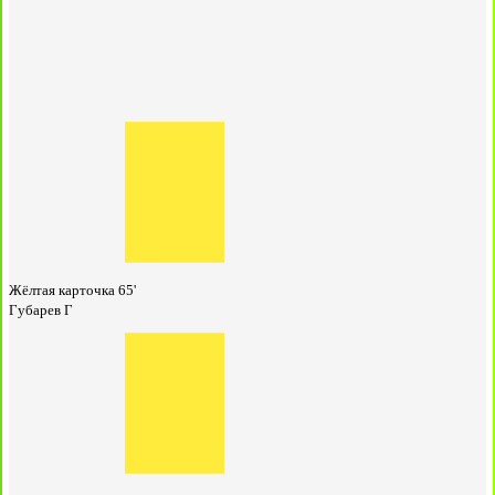
Жёлтая карточка
65'
Губарев Г