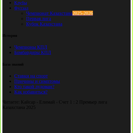
Клубы
Футзал
Чемпионат Казахстана
2025-2026
Первая лига
Кубок Казахстана
История
Чемпионы КПЛ
Бомбардиры КПЛ
База знаний
Ставки на спорт
Причины и симптомы
Кто такой лудоман?
Как избавиться?
Читаете:
Кайсар - Елимай - Счет 1 : 2 Премьер лига
Казахстана 2025