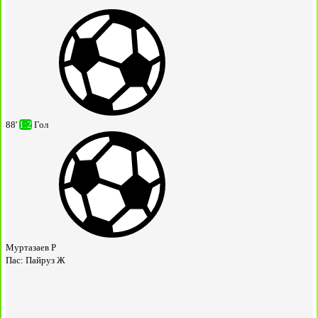
88'
1:2
Гол
Муртазаев Р
Пас:
Пайруз Ж