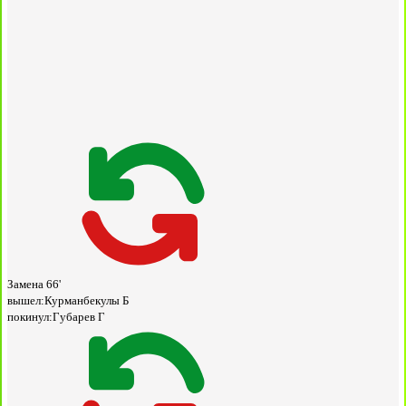
Замена
66'
вышел:
Курманбекулы Б
покинул:
Губарев Г