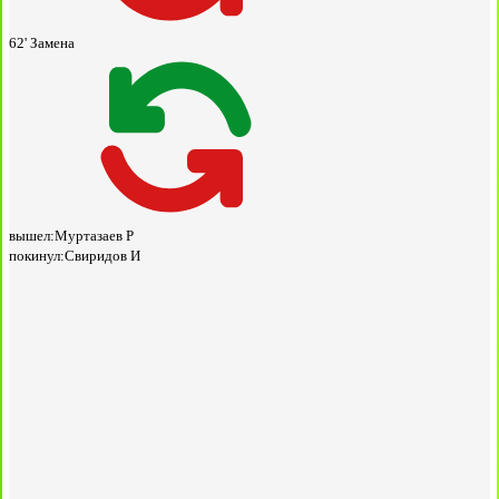
62'
Замена
вышел:
Муртазаев Р
покинул:
Свиридов И