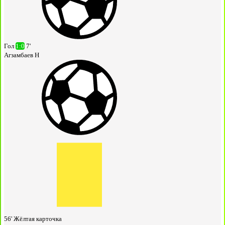
Гол
1:0
7'
Агзамбаев Н
56'
Жёлтая карточка