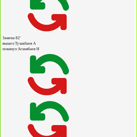
Замена
82'
вышел:
Тузакбаев А
покинул:
Агзамбаев Н