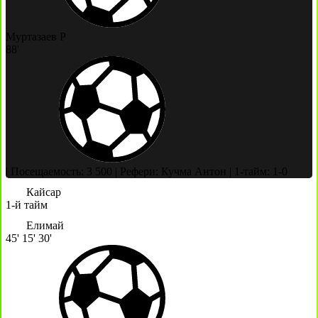
Муртазаев Р
88'
|
Посещаемость: 3 500
|
Рефери: Кучма Антон
|
1-тайм: 1-0
Кайсар
1-й тайм
Елимай
45'
15'
30'