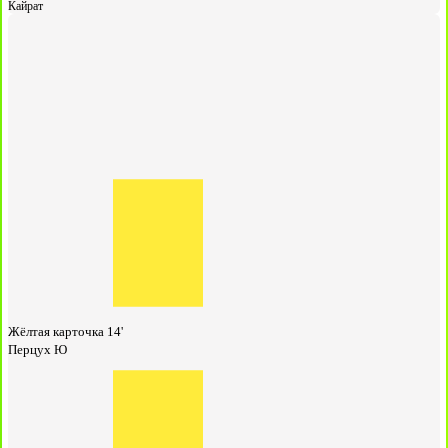
Кайрат
Жёлтая карточка
14'
Перцух Ю