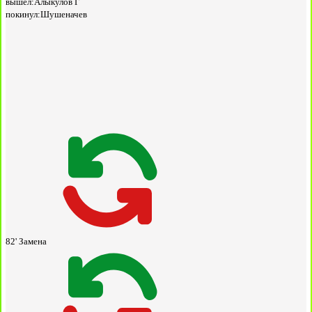
вышел:
Алыкулов Г
покинул:
Шушеначев
82'
Замена