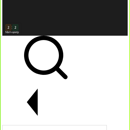
:
3
2
Матч-центр