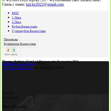
Связь с нами:
kpl.kz2022@gmail.com
КПЛ
1 Лига
2 Лига
Кубок Казахстана
Суперкубок Казахстана
Прогнозы
Букмекеры Казахстана
3
2
:
Матч-центр
Шахтер - Кайрат - Счет 1 : 1 Премьер лига Казахстана 2023
Премьер лига 2023
|
Тур 4
|
Стадион Шахтёр
|
01.04.2023
-
16:00
Шахтер
н
п
п
п
п
1
:
1
Матч Закончен