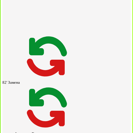
82'
Замена