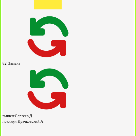
82'
Замена
вышел:
Сергеев Д
покинул:
Крачковский А