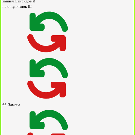
вышел:
Свиридов И
покинул:
Флюк Ш
66'
Замена