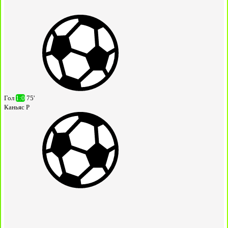
Гол
1:0
75'
Каньяс Р