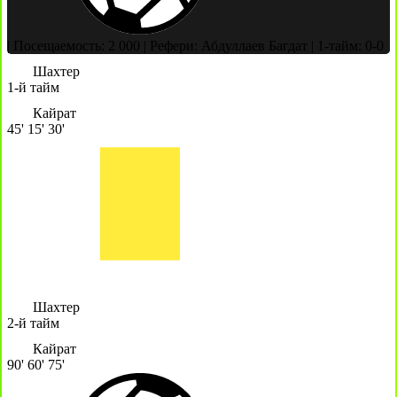
|
Посещаемость: 2 000
|
Рефери: Абдуллаев Багдат
|
1-тайм: 0-0
Шахтер
1-й тайм
Кайрат
45'
15'
30'
Шахтер
2-й тайм
Кайрат
90'
60'
75'