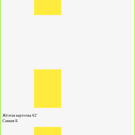
Жёлтая карточка
62'
Савкив Б