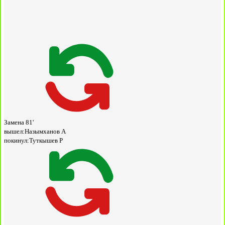
Замена
81'
вышел:
Назымханов А
покинул:
Туткышев Р