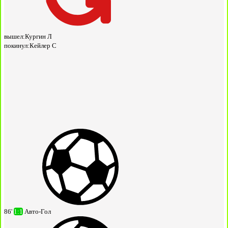
вышел:
Кургин Л
покинул:
Кейлер С
86'
1:1
Авто-Гол