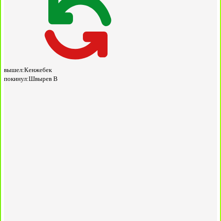
вышел:
Кенжебек
покинул:
Швырев В