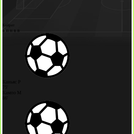
Кайрат
в
п
н
в
в
Каньяс Р
75'
Кампо М
86'