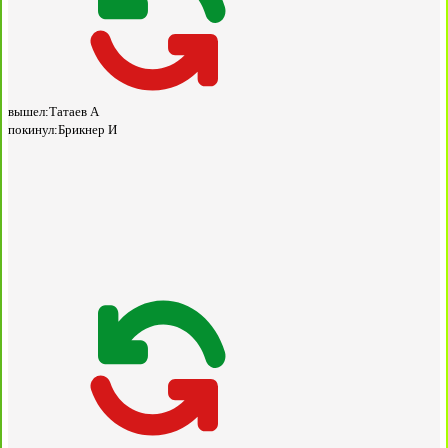
вышел:
Татаев А
покинул:
Брикнер И