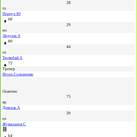
28
пз
Перцух Ю
68'
29
нп
Абдулла А
80'
44
пз
Тюлюбай А
75'
Тренер
Игорь Солошенко
Окжетпес
75
вр
Довгаль А
30
пз
Жумаханов С
64'