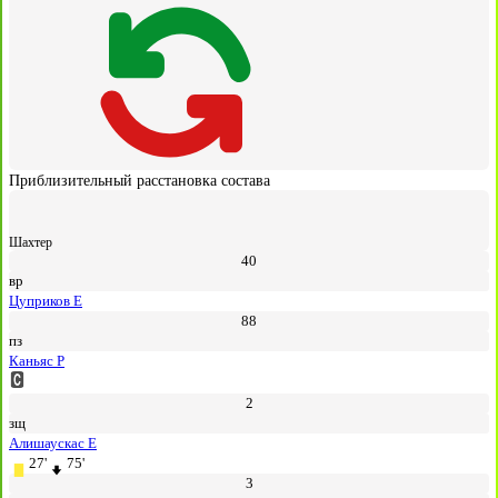
Приблизительный расстановка состава
Шахтер
40
вр
Цуприков Е
88
пз
Каньяс Р
2
зщ
Алишаускас Е
27'
75'
3