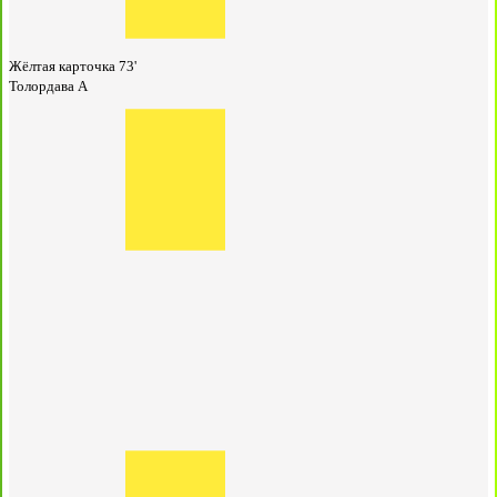
Жёлтая карточка
73'
Толордава А