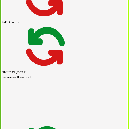
64'
Замена
вышел:
Цюпа И
покинул:
Шамши С