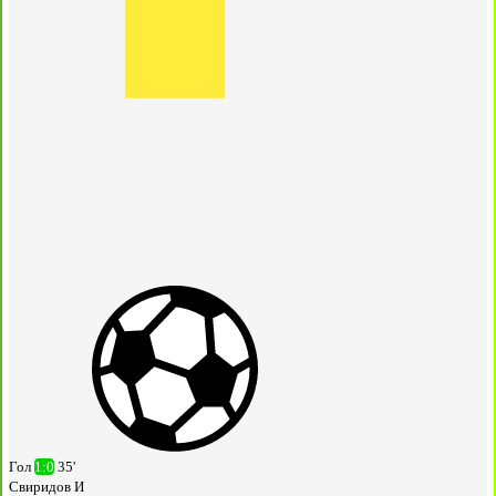
Гол
1:0
35'
Свиридов И