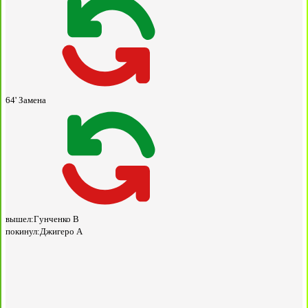
64'
Замена
вышел:
Гунченко В
покинул:
Джигеро А