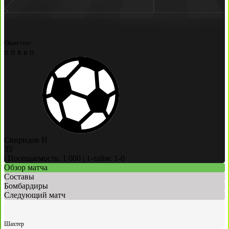
Окжетпес
п
п
в
в
п
Свиридов И
35'
|
Посещаемость: 1 000
|
1-тайм: 1-0
Обзор матча
Составы
Бомбардиры
Следующий матч
Шахтер