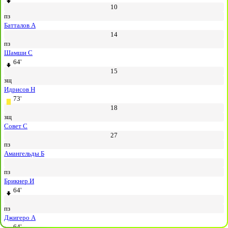
10
пз
Батталов А
14
пз
Шамши С
64'
15
зщ
Идрисов Н
73'
18
зщ
Совет С
27
пз
Амангельды Б
пз
Брикнер И
64'
пз
Джигеро А
64'