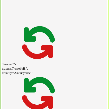
Замена
75'
вышел:
Тюлюбай А
покинул:
Алишаускас Е