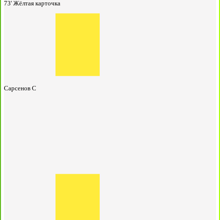
73'
Жёлтая карточка
Сарсенов С