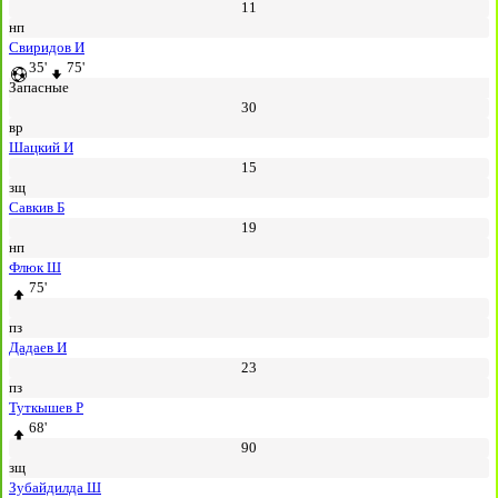
11
нп
Свиридов И
35'
75'
Запасные
30
вр
Шацкий И
15
зщ
Савкив Б
19
нп
Флюк Ш
75'
пз
Дадаев И
23
пз
Туткышев Р
68'
90
зщ
Зубайдилда Ш