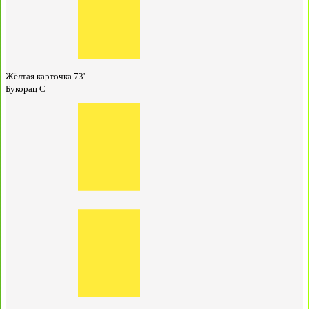
Жёлтая карточка
73'
Букорац С