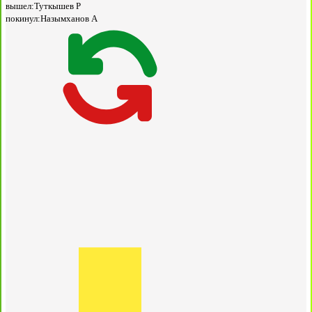
вышел:
Туткышев Р
покинул:
Назымханов А