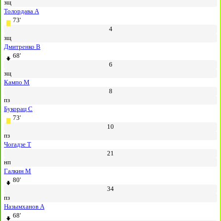
зщ
Толордава А
73'
4
зщ
Дмитренко В
68'
6
зщ
Кампо М
8
пз
Букорац С
73'
10
пз
Чогадзе Т
21
нп
Галкин М
80'
34
пз
Назымханов А
68'