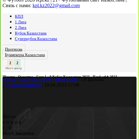
Связь с нами:
kpl.kz2022@gmail.com
КПЛ
1 Лига
2 Лига
Кубок Казахстана
Суперкубок Казахстана
Прогнозы
Букмекеры Казахстана
3
2
:
Матч-центр
Шахтер - Окжетпес - Счет 1 : 0 Кубок Казахстана 2023 - Плей-офф 2023
Кубок Казахстана 2023 - Плей-офф
|
1/8 финала
|
Стадион Шахтёр
|
19.04.2023
-
17:00
Шахтер
п
п
н
п
в
1
:
0
Матч Закончен