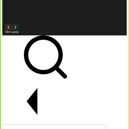
:
3
2
Матч-центр