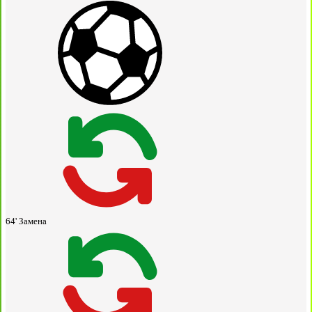
64'
Замена