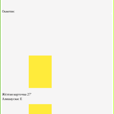
Окжетпес
Жёлтая карточка
27'
Алишаускас Е