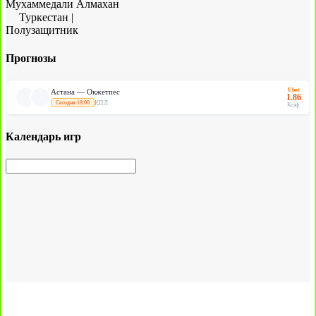
Мухаммедали Алмахан
Туркестан
|
Полузащитник
Прогнозы
Ubet
Астана — Окжетпес
1.86
КПЛ
Сегодня 18:00
Коэф.
Календарь игр