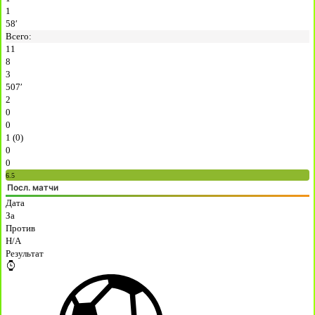
1
58′
Всего:
11
8
3
507′
2
0
0
1 (0)
0
0
6.5
Посл. матчи
Дата
За
Против
H/A
Результат