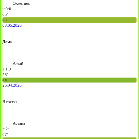
Окжетпес
н
0:0
65`
6.3
03.05.2026
Дома
Алтай
в
1:0
58`
6.8
26.04.2026
В гостях
Астана
п
2:1
67`