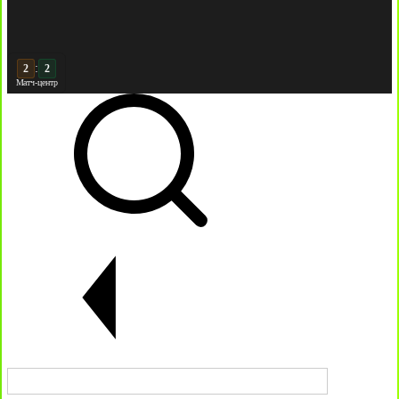
:
3
Матч-центр