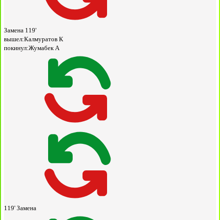
Замена
119'
вышел:
Калмуратов К
покинул:
Жумабек А
119'
Замена