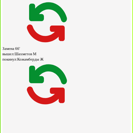
Замена
66'
вышел:
Шахметов М
покинул:
Кожамберды Ж