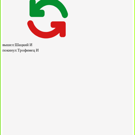
вышел:
Шацкий И
покинул:
Трофимец И