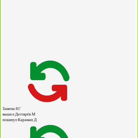
Замена
81'
вышел:
Дегтярёв М
покинул:
Караман Д