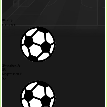
Шахтер
в
в
п
н
в
Жумабек А
68'
Муртазаев Р
65'