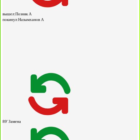
вышел:
Позняк А
покинул:
Назымханов А
89'
Замена