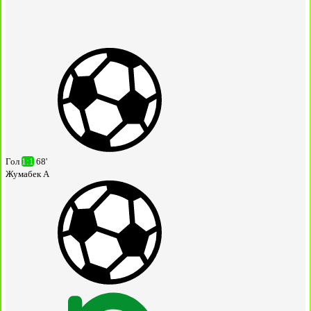
Гол
1:1
68'
Жумабек А