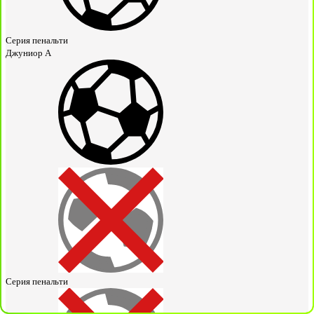
Серия пенальти
Джуниор А
Серия пенальти