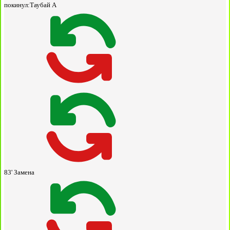
покинул:
Таубай А
83'
Замена