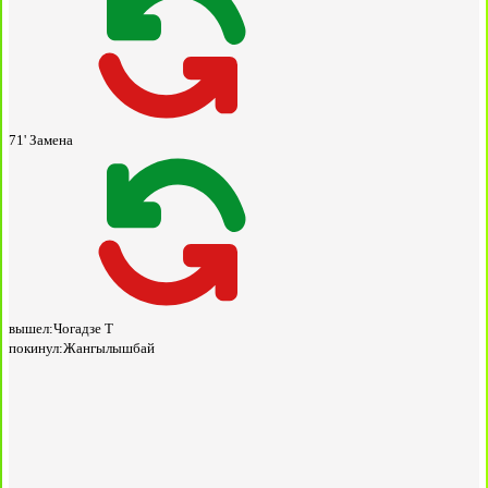
71'
Замена
вышел:
Чогадзе Т
покинул:
Жангылышбай