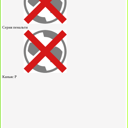
Серия пенальти
Каньяс Р