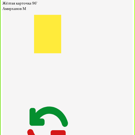
Жёлтая карточка
96'
Амирханов М