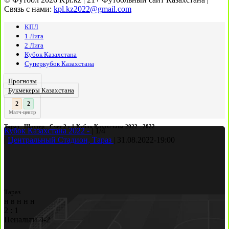
Связь с нами:
kpl.kz2022@gmail.com
КПЛ
1 Лига
2 Лига
Кубок Казахстана
Суперкубок Казахстана
Прогнозы
Букмекеры Казахстана
3
2
:
Матч-центр
Тараз - Шахтер - Счет 2 : 1 Кубок Казахстана 2022 - 2022
Кубок Казахстана 2022 -
|
1/4
|
Центральный Стадион, Тараз
|
31.08.2022
-
19:00
Тараз
н
в
н
н
н
2
:
1
Пенальти 4-2