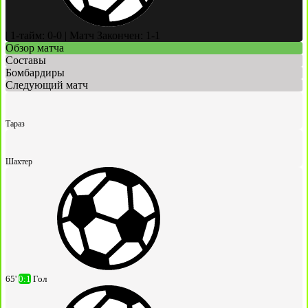
|
1-тайм: 0-0
|
Матч Закончен: 1-1
Обзор матча
Составы
Бомбардиры
Следующий матч
Тараз
Шахтер
65'
0:1
Гол