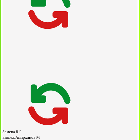
Замена
81'
вышел:
Амирханов М