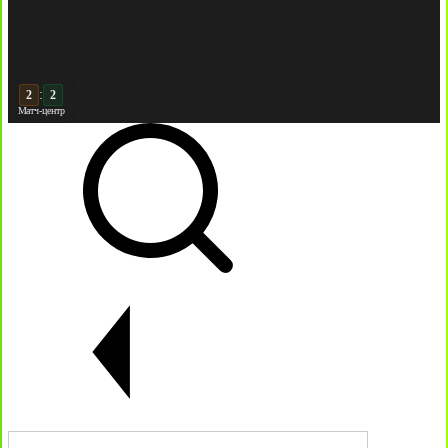
:
3
2
Матч-центр