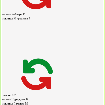
вышел:
Кобзарь Е
покинул:
Муртазаев Р
Замена
88'
вышел:
Нурдаулет Б
покинул:
Гамаков М