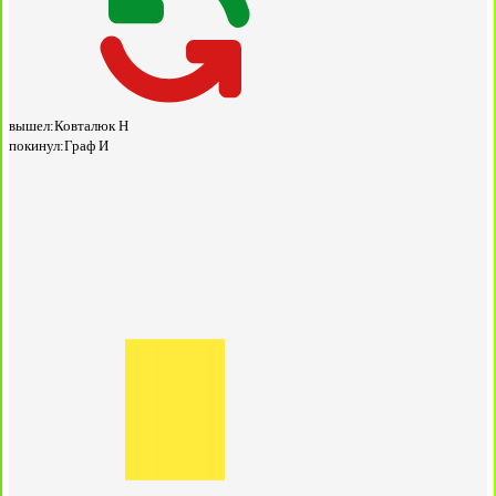
вышел:
Ковталюк Н
покинул:
Граф И