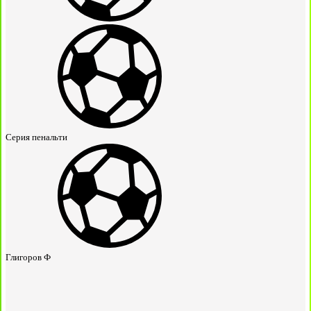
Серия пенальти
Глигоров Ф