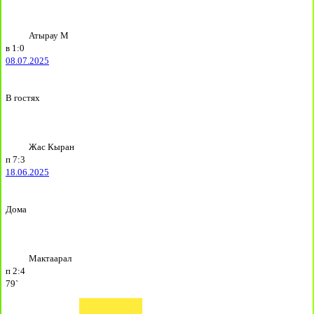
Атырау М
в
1:0
08.07.2025
В гостях
Жас Кыран
п
7:3
18.06.2025
Дома
Мактаарал
п
2:4
79`