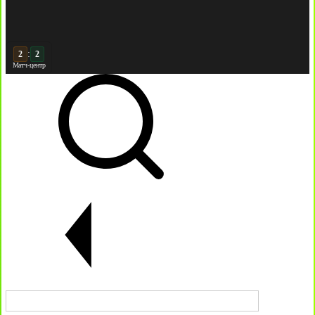
:
3
2
Матч-центр