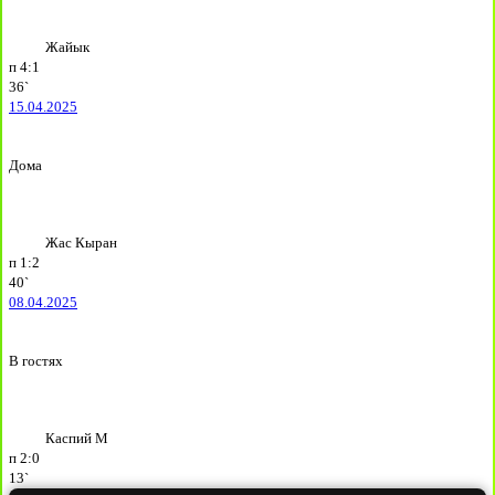
Жайык
п
4:1
36`
15.04.2025
Дома
Жас Кыран
п
1:2
40`
08.04.2025
В гостях
Каспий М
п
2:0
13`