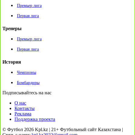
Премьер лига
Первая лига
Тренеры
Премьер лига
Первая лига
История
Чемпионы
Бомбардиры
Подписывайтесь на нас
О нас
Контакты
Реклама
Поддержка проекта
© Футбол 2026 Kpl.kz | 21+ Футбольный сайт Казахстана |
Связь с нами:
kpl.kz2022@gmail.com