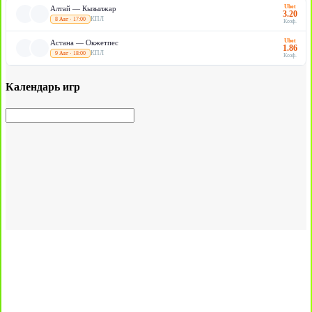
Ubet
Алтай — Кызылжар
3.20
КПЛ
8 Авг · 17:00
Коэф.
Ubet
Астана — Окжетпес
1.86
КПЛ
9 Авг · 18:00
Коэф.
Календарь игр