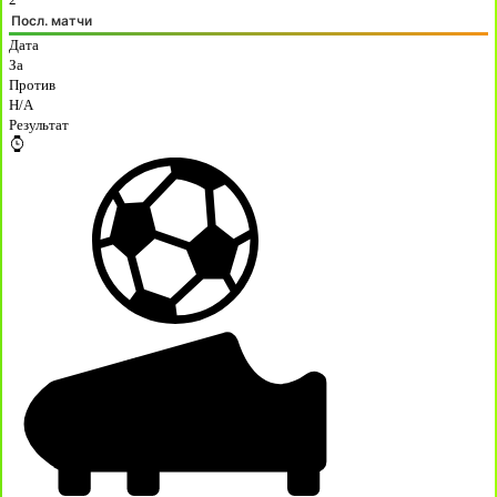
Посл. матчи
Дата
За
Против
H/A
Результат