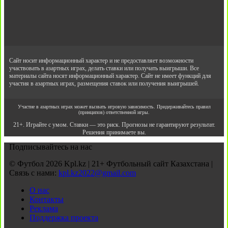
Сайт носит информационный характер и не предоставляет возможности
участвовать в азартных играх, делать ставки или получать выигрыши. Все
материалы сайта носят информационный характер. Сайт не имеет функций для
участия в азартных играх, размещения ставок или получения выигрышей.
Участие в азартных играх может вызвать игровую зависимость. Придерживайтесь правил
(принципов) ответственной игры.
21+. Играйте с умом. Ставки — это риск. Прогнозы не гарантируют результат.
Решения принимаете вы.
Подписывайтесь на нас
© Футбол 2026 Kpl.kz | 21+ Футбольный сайт Казахстана |
Связь с нами:
kpl.kz2022@gmail.com
О нас
Контакты
Реклама
Поддержка проекта