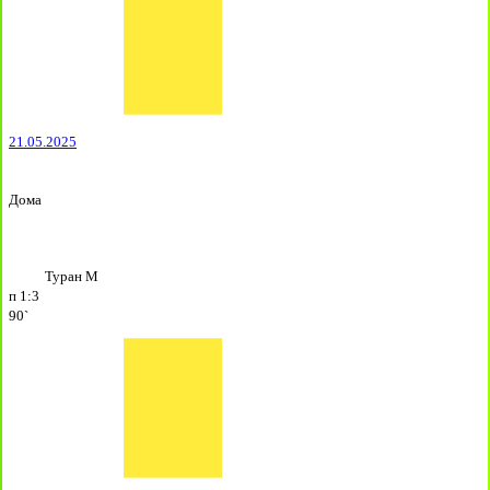
21.05.2025
Дома
Туран М
п
1:3
90`