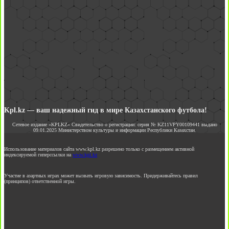
Kpl.kz — ваш надежный гид в мире Казахстанского футбола!
Сетевое издание «KPLKZ» Свидетельство о регистрации: серия № KZ11VPY00109441 выдано
09.01.2025 Министерством культуры и информации Республики Казахстан.
Использование материалов сайта www.kpl.kz разрешено только с размещением активной
индексируемой гиперссылки на
www.kpl.kz
Участие в азартных играх может вызвать игровую зависимость. Придерживайтесь правил
(принципов) ответственной игры.