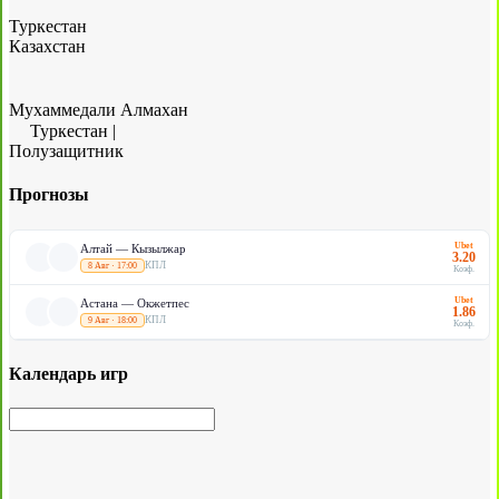
Туркестан
Казахстан
Мухаммедали Алмахан
Туркестан
|
Полузащитник
Прогнозы
Ubet
Алтай — Кызылжар
3.20
КПЛ
8 Авг · 17:00
Коэф.
Ubet
Астана — Окжетпес
1.86
КПЛ
9 Авг · 18:00
Коэф.
Календарь игр