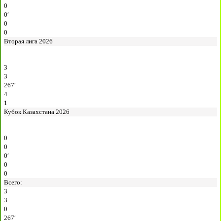
0
0′
0
0
Вторая лига 2026
3
3
267′
4
1
Кубок Казахстана 2026
0
0
0′
0
0
Всего:
3
3
0
267′