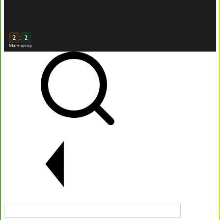
:
2
Матч-центр