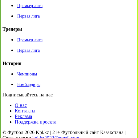
Премьер лига
Первая лига
Тренеры
Премьер лига
Первая лига
История
Чемпионы
Бомбардиры
Подписывайтесь на нас
О нас
Контакты
Реклама
Поддержка проекта
© Футбол 2026 Kpl.kz | 21+ Футбольный сайт Казахстана |
Связь с нами:
kpl.kz2022@gmail.com