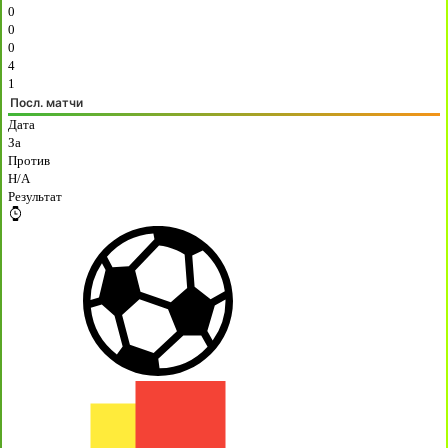
0
0
0
4
1
Посл. матчи
Дата
За
Против
H/A
Результат