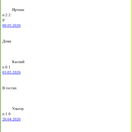
Иртыш
н
2:2
9`
09.05.2026
Дома
Каспий
п
0:1
03.05.2026
В гостях
Улытау
п
1:0
26.04.2026