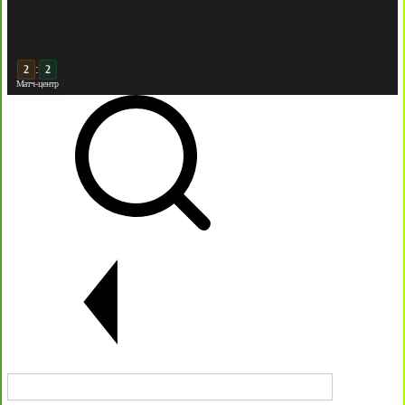
:
2
Матч-центр