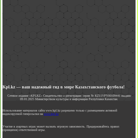
Kpl.kz — ваш надежный гид в мире Казахстанского футбола!
Сетевое издание «KPLKZ» Свидетельство о регистрации: серия № KZ11VPY00109441 выдано
09.01.2025 Министерством культуры и информации Республики Казахстан.
Использование материалов сайта www.kpl.kz разрешено только с размещением активной
индексируемой гиперссылки на
www.kpl.kz
Участие в азартных играх может вызвать игровую зависимость. Придерживайтесь правил
(принципов) ответственной игры.