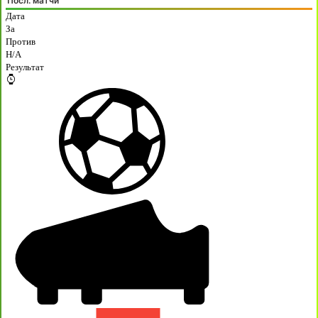
Посл. матчи
Дата
За
Против
H/A
Результат