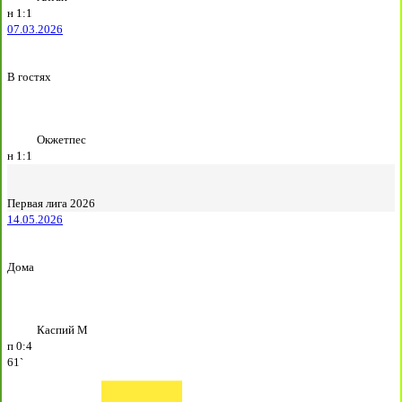
н
1:1
07.03.2026
В гостях
Окжетпес
н
1:1
Первая лига 2026
14.05.2026
Дома
Каспий М
п
0:4
61`