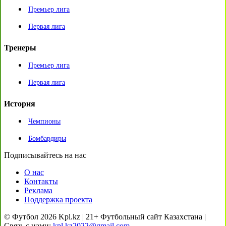
Премьер лига
Первая лига
Тренеры
Премьер лига
Первая лига
История
Чемпионы
Бомбардиры
Подписывайтесь на нас
О нас
Контакты
Реклама
Поддержка проекта
© Футбол 2026 Kpl.kz | 21+ Футбольный сайт Казахстана |
Связь с нами:
kpl.kz2022@gmail.com