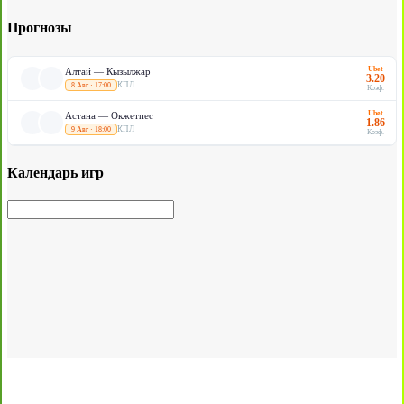
Прогнозы
Ubet
Алтай — Кызылжар
3.20
КПЛ
8 Авг · 17:00
Коэф.
Ubet
Астана — Окжетпес
1.86
КПЛ
9 Авг · 18:00
Коэф.
Календарь игр