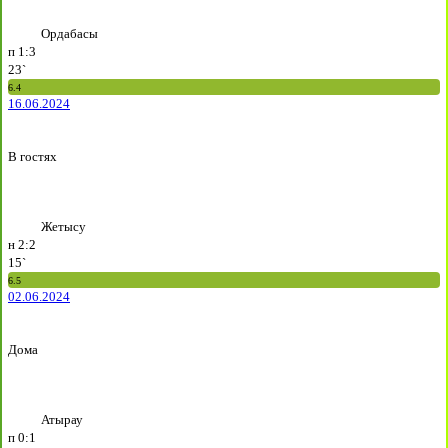
Ордабасы
п
1:3
23`
6.4
16.06.2024
В гостях
Жетысу
н
2:2
15`
6.5
02.06.2024
Дома
Атырау
п
0:1