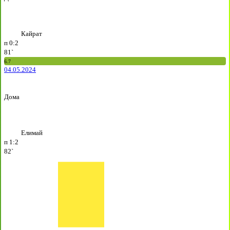
Кайрат
п
0:2
81`
6.7
04.05.2024
Дома
Елимай
п
1:2
82`