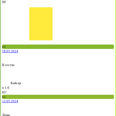
90`
6.8
18.05.2024
В гостях
Кайсар
п
1:0
83`
6.5
12.05.2024
Дома