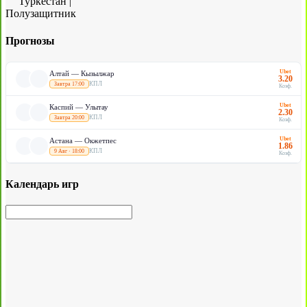
Туркестан
|
Полузащитник
Прогнозы
Ubet
Алтай — Кызылжар
3.20
КПЛ
Завтра 17:00
Коэф.
Ubet
Каспий — Улытау
2.30
КПЛ
Завтра 20:00
Коэф.
Ubet
Астана — Окжетпес
1.86
КПЛ
9 Авг · 18:00
Коэф.
Календарь игр