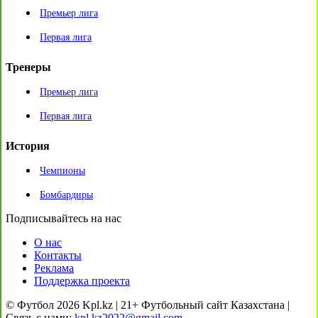
Премьер лига
Первая лига
Тренеры
Премьер лига
Первая лига
История
Чемпионы
Бомбардиры
Подписывайтесь на нас
О нас
Контакты
Реклама
Поддержка проекта
© Футбол 2026 Kpl.kz | 21+ Футбольный сайт Казахстана |
Связь с нами:
kpl.kz2022@gmail.com