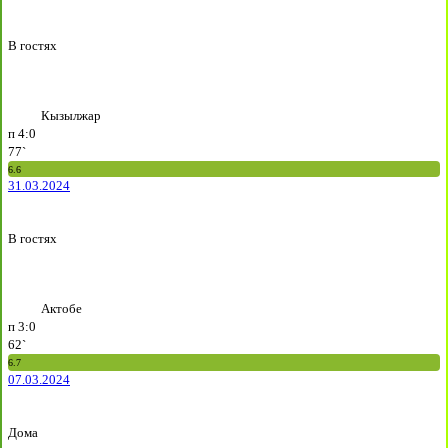
В гостях
Кызылжар
п
4:0
77`
6.6
31.03.2024
В гостях
Актобе
п
3:0
62`
6.7
07.03.2024
Дома