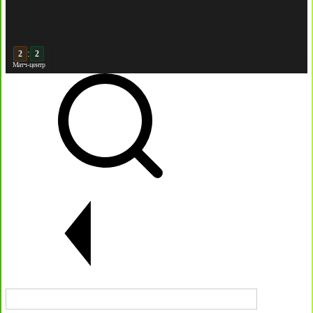
:
3
2
Матч-центр