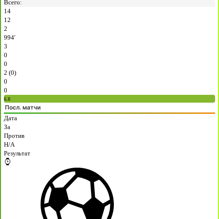
Всего:
14
12
2
994′
3
0
0
2 (0)
0
0
6.8
Посл. матчи
Дата
За
Против
H/A
Результат