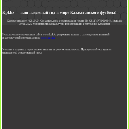
Kpl.kz — ваш надежный гид в мире Казахстанского футбола!
Сетевое издание «KPLKZ» Свидетельство о регистрации: серия № KZ11VPY00109441 выдано
09.01.2025 Министерством культуры и информации Республики Казахстан.
Использование материалов сайта www.kpl.kz разрешено только с размещением активной
индексируемой гиперссылки на
www.kpl.kz
Участие в азартных играх может вызвать игровую зависимость. Придерживайтесь правил
(принципов) ответственной игры.