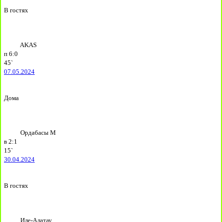
В гостях
AKAS
п
6:0
45`
07.05.2024
Дома
Ордабасы М
в
2:1
15`
30.04.2024
В гостях
Иле-Алатау