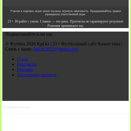
Участие в азартных играх может вызвать игровую зависимость. Придерживайтесь правил
(принципов) ответственной игры.
21+. Играйте с умом. Ставки — это риск. Прогнозы не гарантируют результат.
Решения принимаете вы.
Подписывайтесь на нас
© Футбол 2026 Kpl.kz | 21+ Футбольный сайт Казахстана |
Связь с нами:
kpl.kz2022@gmail.com
О нас
Контакты
Реклама
Поддержка проекта
Лучшие бонусы