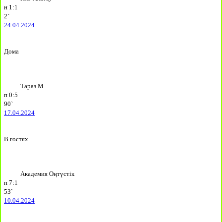
н
1:1
2`
24.04.2024
Дома
Тараз М
п
0:5
90`
17.04.2024
В гостях
Академия Оңтүстік
п
7:1
53`
10.04.2024