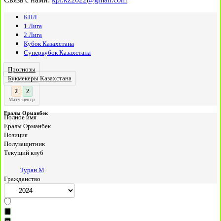
КПЛ
1 Лига
2 Лига
Кубок Казахстана
Суперкубок Казахстана
Прогнозы
Букмекеры Казахстана
3
3
:
Матч-центр
Ералы Орманбек
Полное имя
Ералы Орманбек
Позиция
Полузащитник
Текущий клуб
Туран М
Гражданство