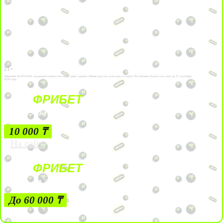
21+
Лицензии №24514359, выданной комитетом индустрии туризма Министерства культуры и спорта Республики Казахстан срок до 27 сентября
2034 года.
ФРИБЕТ
БЕЗ УСЛОВИЙ
10 000 ₸
На сайт
ФРИБЕТ
ЗА ДЕПОЗИТЫ
До 60 000 ₸