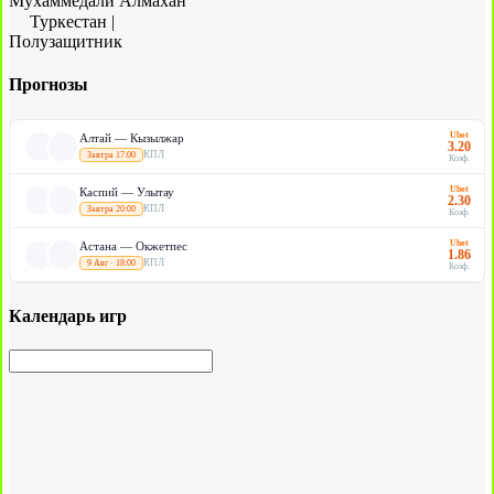
Мухаммедали Алмахан
Туркестан
|
Полузащитник
Прогнозы
Ubet
Алтай — Кызылжар
3.20
КПЛ
Завтра 17:00
Коэф.
Ubet
Каспий — Улытау
2.30
КПЛ
Завтра 20:00
Коэф.
Ubet
Астана — Окжетпес
1.86
КПЛ
9 Авг · 18:00
Коэф.
Календарь игр