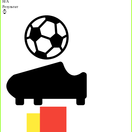
H/A
Результат