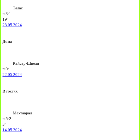
Талас
п
3:1
19`
28.05.2024
Дома
Кайсар-Шиели
п
0:1
22.05.2024
В гостях
Мактаарал
п
5:2
3`
14.05.2024