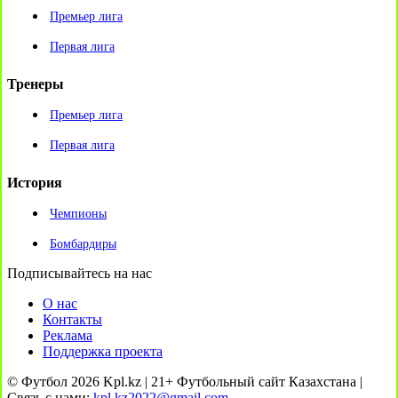
Премьер лига
Первая лига
Тренеры
Премьер лига
Первая лига
История
Чемпионы
Бомбардиры
Подписывайтесь на нас
О нас
Контакты
Реклама
Поддержка проекта
© Футбол 2026 Kpl.kz | 21+ Футбольный сайт Казахстана |
Связь с нами:
kpl.kz2022@gmail.com