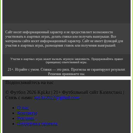
Сайт носит информационный характер и не предоставляет возможности
участвовать в азартных играх, делать ставки или получать выигрыши. Все
материалы сайта носят информационный характер. Сайт не имеет функций для
участия в азартных играх, размещения ставок или получения выигрышей.
Участие в азартных играх может вызвать игровую зависимость. Придерживайтесь правил
(принципов) ответственной игры.
21+. Играйте с умом. Ставки — это риск. Прогнозы не гарантируют результат.
Решения принимаете вы.
Подписывайтесь на нас
© Футбол 2026 Kpl.kz | 21+ Футбольный сайт Казахстана |
Связь с нами:
kpl.kz2022@gmail.com
О нас
Контакты
Реклама
Поддержка проекта