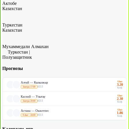
Актобе
Казахстан
Туркестан
Казахстан
Мухаммедали Алмахан
Туркестан
|
Полузащитник
Прогнозы
Ubet
Алтай — Кызылжар
3.20
КПЛ
Завтра 17:00
Коэф.
Ubet
Каспий — Улытау
2.30
КПЛ
Завтра 20:00
Коэф.
Ubet
Астана — Окжетпес
1.86
КПЛ
9 Авг · 18:00
Коэф.
Календарь игр