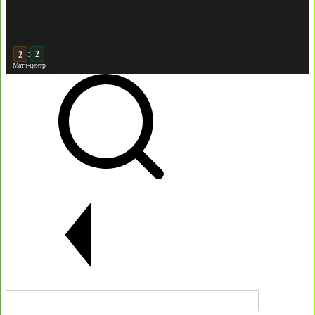
:
2
Матч-центр