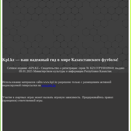
Kpl.kz — ваш надежный гид в мире Казахстанского футбола!
Сетевое издание «KPLKZ» Свидетельство о регистрации: серия № KZ11VPY00109441 выдано
09.01.2025 Министерством культуры и информации Республики Казахстан.
Использование материалов сайта www.kpl.kz разрешено только с размещением активной
индексируемой гиперссылки на
www.kpl.kz
Участие в азартных играх может вызвать игровую зависимость. Придерживайтесь правил
(принципов) ответственной игры.