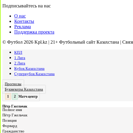
Подписывайтесь на нас
О нас
Контакты
Реклама
Поддержка проекта
© Футбол 2026 Kpl.kz | 21+ Футбольный сайт Казахстана | Связ
КПЛ
1 Лига
2 Лига
Кубок Казахстана
Суперкубок Казахстана
Прогнозы
Букмекеры Казахстана
Матч-центр
2
2
:
Пётр Гжельчак
Полное имя
Пётр Гжельчак
Позиция
Форвард
Гражданство