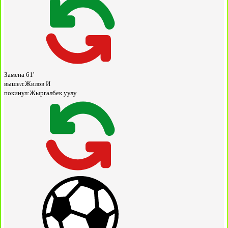
Замена
61'
вышел:
Жилов И
покинул:
Жыргалбек уулу