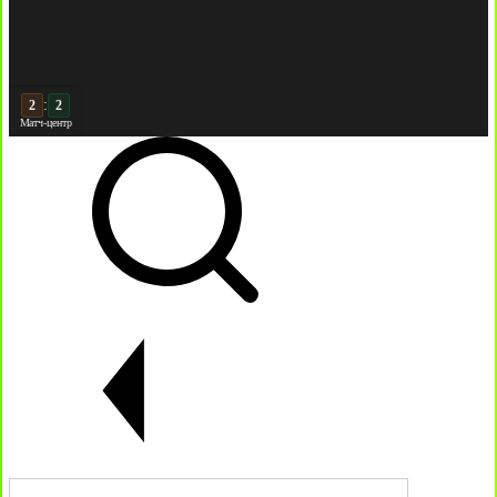
:
3
2
Матч-центр