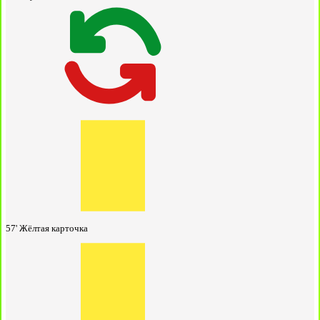
57'
Жёлтая карточка