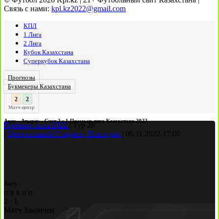
Связь с нами:
kpl.kz2022@gmail.com
КПЛ
1 Лига
2 Лига
Кубок Казахстана
Суперкубок Казахстана
Прогнозы
Букмекеры Казахстана
3
2
:
Матч-центр
Аксу - Атырау - Счет 2 : 1 Премьер лига Казахстана 2022
Премьер лига 2022
|
Тур 26
|
Центральный Стадион, Павлодар
|
06.11.2022
-
17:00
Аксу
п
в
в
н
п
2
:
1
Матч Закончен