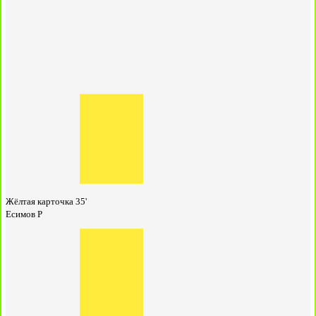
Жёлтая карточка
35'
Есимов Р