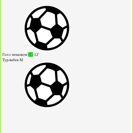
Гол с пенальти
1:0
12'
Турлыбек М