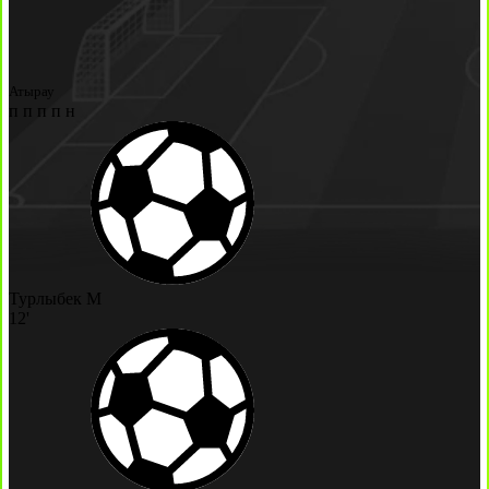
Атырау
п
п
п
п
н
Турлыбек М
12'