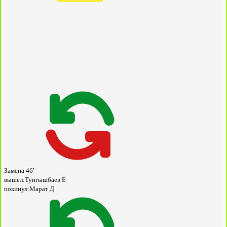
Замена
46'
вышел:
Тунгышбаев Е
покинул:
Марат Д