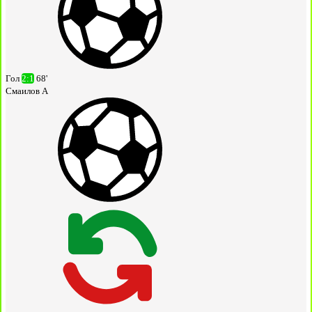
Гол
2:1
68'
Смаилов А