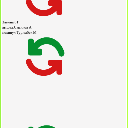
Замена
61'
вышел:
Смаилов А
покинул:
Турлыбек М