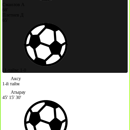
Смаилов А
68'
Плетнев Д
65'
|
1-тайм: 1-0
Аксу
1-й тайм
Атырау
45'
15'
30'