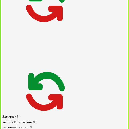
Замена
46'
вышел:
Каиркенов Ж
покинул:
Зличич Л