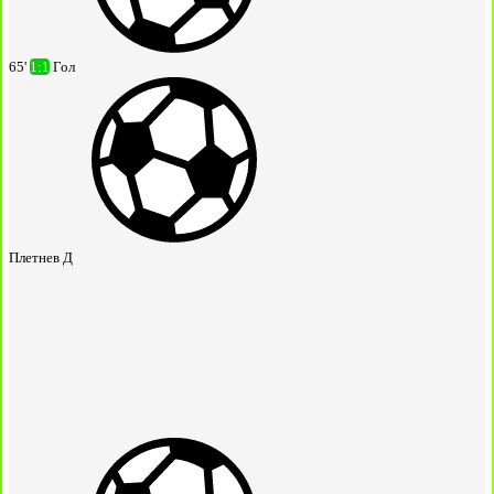
65'
1:1
Гол
Плетнев Д