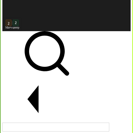
:
2
Матч-центр