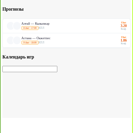
Прогнозы
Ubet
Алтай — Кызылжар
3.20
КПЛ
8 Авг · 17:00
Коэф.
Ubet
Астана — Окжетпес
1.86
КПЛ
9 Авг · 18:00
Коэф.
Календарь игр