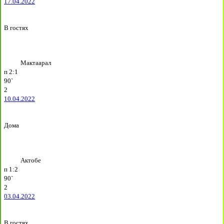
17.04.2022
В гостях
Мактаарал
п
2:1
90`
2
10.04.2022
Дома
Актобе
п
1:2
90`
2
03.04.2022
В гостях