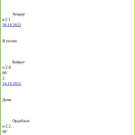
Атырау
в
2:1
30.10.2022
В гостях
Кайрат
п
2:0
90`
2
24.10.2022
Дома
Ордабасы
н
2:2
90`