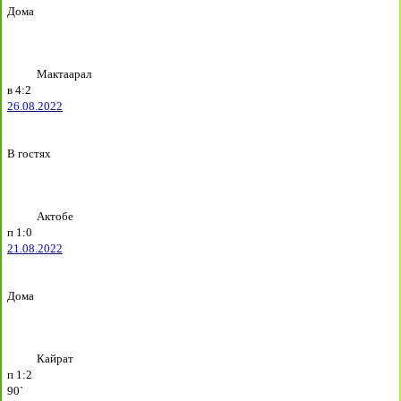
Дома
Мактаарал
в
4:2
26.08.2022
В гостях
Актобе
п
1:0
21.08.2022
Дома
Кайрат
п
1:2
90`