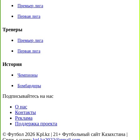
Премьер лига
Первая лига
Тренеры
Премьер лига
Первая лига
История
Чемпионы
Бомбардиры
Подписывайтесь на нас
О нас
Контакты
Реклама
Поддержка проекта
© Футбол 2026 Kpl.kz | 21+ Футбольный сайт Казахстана |
Связь с нами:
kpl.kz2022@gmail.com