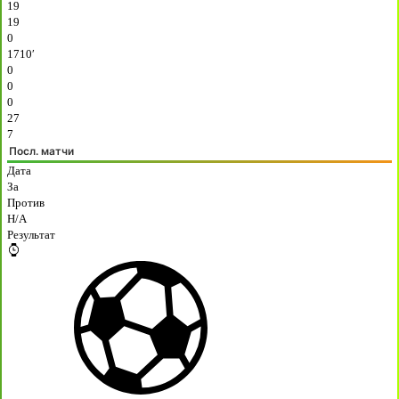
19
19
0
1710′
0
0
0
27
7
Посл. матчи
Дата
За
Против
H/A
Результат