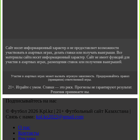
Сайт носит информационный характер и не предоставляет возможности
участвовать в азартных играх, делать ставки или получать выигрыши. Все
материалы сайта носят информационный характер. Сайт не имеет функций для
участия в азартных играх, размещения ставок или получения выигрышей.
Участие в азартных играх может вызвать игровую зависимость. Придерживайтесь правил
(принципов) ответственной игры.
21+. Играйте с умом. Ставки — это риск. Прогнозы не гарантируют результат.
Решения принимаете вы.
Подписывайтесь на нас
© Футбол 2026 Kpl.kz | 21+ Футбольный сайт Казахстана |
Связь с нами:
kpl.kz2022@gmail.com
О нас
Контакты
Реклама