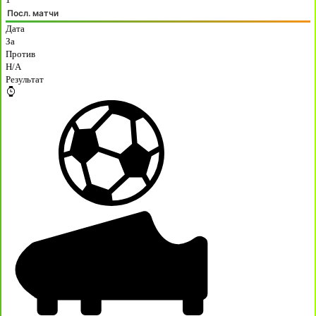
Посл. матчи
Дата
За
Против
H/A
Результат