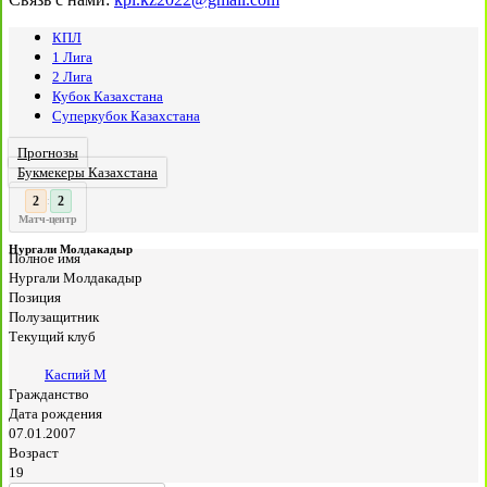
КПЛ
1 Лига
2 Лига
Кубок Казахстана
Суперкубок Казахстана
Прогнозы
Букмекеры Казахстана
3
:
Матч-центр
Нургали Молдакадыр
Полное имя
Нургали Молдакадыр
Позиция
Полузащитник
Текущий клуб
Каспий М
Гражданство
Дата рождения
07.01.2007
Возраст
19