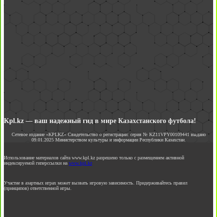
Kpl.kz — ваш надежный гид в мире Казахстанского футбола!
Сетевое издание «KPLKZ» Свидетельство о регистрации: серия № KZ11VPY00109441 выдано
09.01.2025 Министерством культуры и информации Республики Казахстан.
Использование материалов сайта www.kpl.kz разрешено только с размещением активной
индексируемой гиперссылки на
www.kpl.kz
Участие в азартных играх может вызвать игровую зависимость. Придерживайтесь правил
(принципов) ответственной игры.