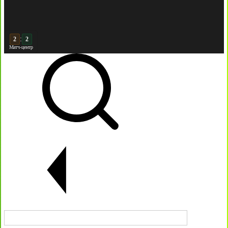
:
3
Матч-центр