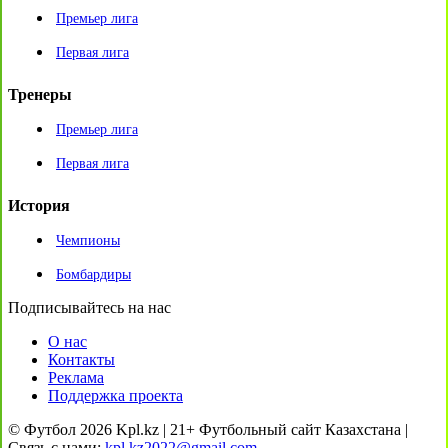
Премьер лига
Первая лига
Тренеры
Премьер лига
Первая лига
История
Чемпионы
Бомбардиры
Подписывайтесь на нас
О нас
Контакты
Реклама
Поддержка проекта
© Футбол 2026 Kpl.kz | 21+ Футбольный сайт Казахстана |
Связь с нами:
kpl.kz2022@gmail.com