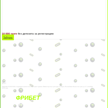
10 000 тенге
без депозита за регистрацию
Забрать
21+
Лицензии №24514359, выданной комитетом индустрии туризма Министерства культуры и спорта Республики Казахстан срок до 27 сентября
2034 года.
ФРИБЕТ
БЕЗ УСЛОВИЙ