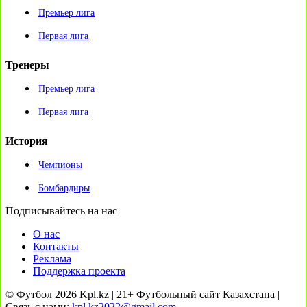
Премьер лига
Первая лига
Тренеры
Премьер лига
Первая лига
История
Чемпионы
Бомбардиры
Подписывайтесь на нас
О нас
Контакты
Реклама
Поддержка проекта
© Футбол 2026 Kpl.kz | 21+ Футбольный сайт Казахстана |
Связь с нами:
kpl.kz2022@gmail.com