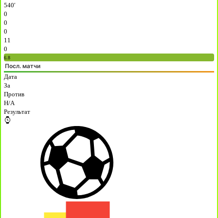
540′
0
0
0
11
0
6.8
Посл. матчи
Дата
За
Против
H/A
Результат