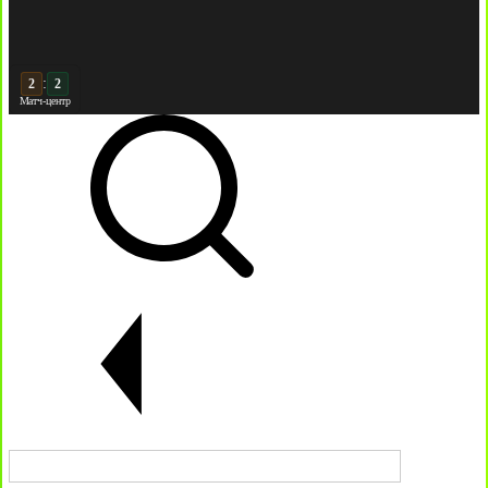
:
3
2
Матч-центр