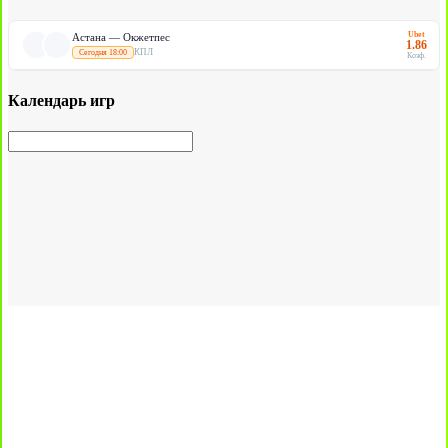
Ubet
Астана — Окжетпес
1.86
КПЛ
Сегодня 18:00
Коэф.
Календарь игр