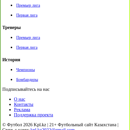
Премьер лига
Первая лига
Тренеры
Премьер лига
Первая лига
История
Чемпионы
Бомбардиры
Подписывайтесь на нас
О нас
Контакты
Реклама
Поддержка проекта
© Футбол 2026 Kpl.kz | 21+ Футбольный сайт Казахстана |
Связь с нами:
kpl.kz2022@gmail.com