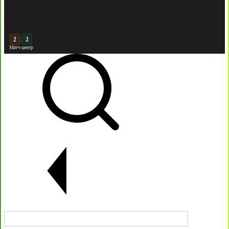
:
3
2
Матч-центр