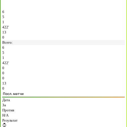
6
5
1
422′
13
0
Всего:
6
5
1
422′
0
0
0
13
0
Посл. матчи
Дата
За
Против
H/A
Результат