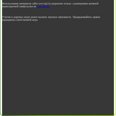
Использование материалов сайта www.kpl.kz разрешено только с размещением активной
индексируемой гиперссылки на
www.kpl.kz
Участие в азартных играх может вызвать игровую зависимость. Придерживайтесь правил
(принципов) ответственной игры.