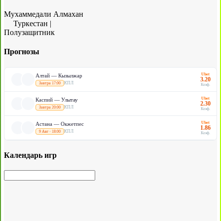
Мухаммедали Алмахан
Туркестан
|
Полузащитник
Прогнозы
Ubet
Алтай — Кызылжар
3.20
КПЛ
Завтра 17:00
Коэф.
Ubet
Каспий — Улытау
2.30
КПЛ
Завтра 20:00
Коэф.
Ubet
Астана — Окжетпес
1.86
КПЛ
9 Авг · 18:00
Коэф.
Календарь игр