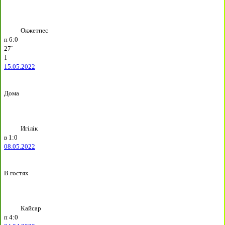
Окжетпес
п
6:0
27`
1
15.05.2022
Дома
Игілік
в
1:0
08.05.2022
В гостях
Кайсар
п
4:0