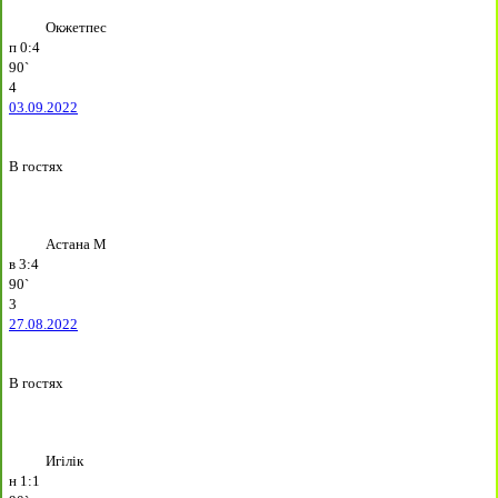
Окжетпес
п
0:4
90`
4
03.09.2022
В гостях
Астана М
в
3:4
90`
3
27.08.2022
В гостях
Игілік
н
1:1