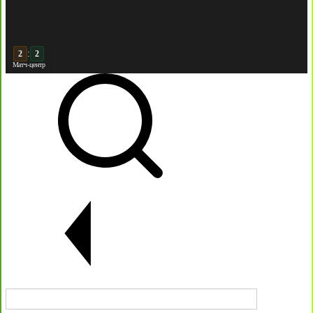
:
3
2
Матч-центр