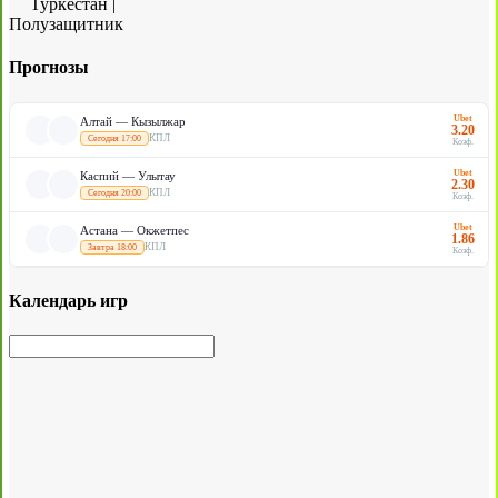
Туркестан
|
Полузащитник
Прогнозы
Ubet
Алтай — Кызылжар
3.20
КПЛ
Сегодня 17:00
Коэф.
Ubet
Каспий — Улытау
2.30
КПЛ
Сегодня 20:00
Коэф.
Ubet
Астана — Окжетпес
1.86
КПЛ
Завтра 18:00
Коэф.
Календарь игр