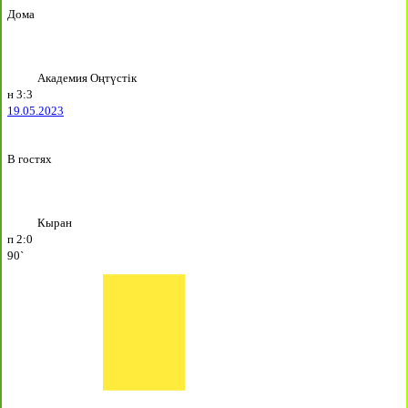
Дома
Академия Оңтүстік
н
3:3
19.05.2023
В гостях
Кыран
п
2:0
90`