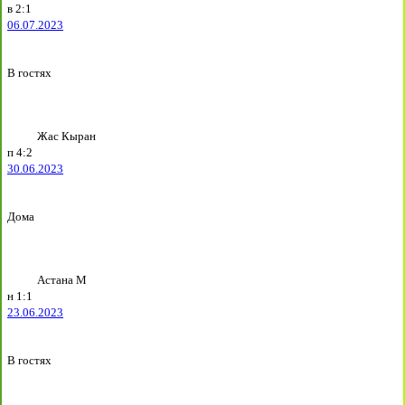
в
2:1
06.07.2023
В гостях
Жас Кыран
п
4:2
30.06.2023
Дома
Астана М
н
1:1
23.06.2023
В гостях