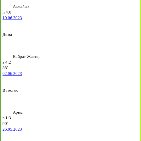
Акжайык
п
4:0
10.06.2023
Дома
Кайрат-Жастар
в
4:2
88`
02.06.2023
В гостях
Арыс
в
1:3
90`
26.05.2023