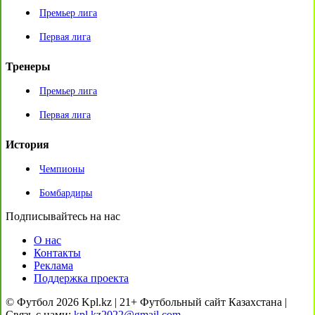
Премьер лига
Первая лига
Тренеры
Премьер лига
Первая лига
История
Чемпионы
Бомбардиры
Подписывайтесь на нас
О нас
Контакты
Реклама
Поддержка проекта
© Футбол 2026 Kpl.kz | 21+ Футбольный сайт Казахстана |
Связь с нами:
kpl.kz2022@gmail.com