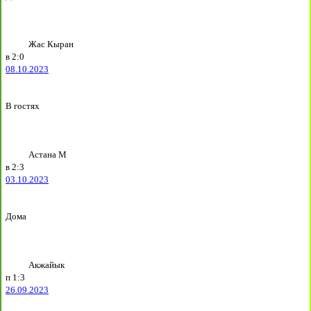
Жас Кыран
в
2:0
08.10.2023
В гостях
Астана М
в
2:3
03.10.2023
Дома
Акжайык
п
1:3
26.09.2023