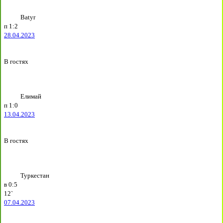
Batyr
п
1:2
28.04.2023
В гостях
Елимай
п
1:0
13.04.2023
В гостях
Туркестан
в
0:5
12`
07.04.2023