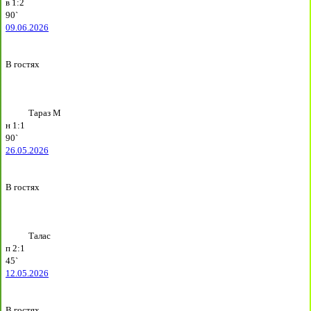
в
1:2
90`
09.06.2026
В гостях
Тараз М
н
1:1
90`
26.05.2026
В гостях
Талас
п
2:1
45`
12.05.2026
В гостях