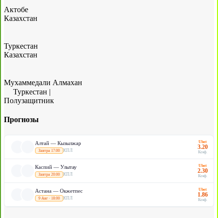
Актобе
Казахстан
Туркестан
Казахстан
Мухаммедали Алмахан
Туркестан
|
Полузащитник
Прогнозы
Ubet
Алтай — Кызылжар
3.20
КПЛ
Завтра 17:00
Коэф.
Ubet
Каспий — Улытау
2.30
КПЛ
Завтра 20:00
Коэф.
Ubet
Астана — Окжетпес
1.86
КПЛ
9 Авг · 18:00
Коэф.