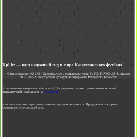
Kpl.kz — ваш надежный гид в мире Казахстанского футбола!
Сетевое издание «KPLKZ» Свидетельство о регистрации: серия № KZ11VPY00109441 выдано
09.01.2025 Министерством культуры и информации Республики Казахстан.
Использование материалов сайта www.kpl.kz разрешено только с размещением активной
индексируемой гиперссылки на
www.kpl.kz
Участие в азартных играх может вызвать игровую зависимость. Придерживайтесь правил
(принципов) ответственной игры.