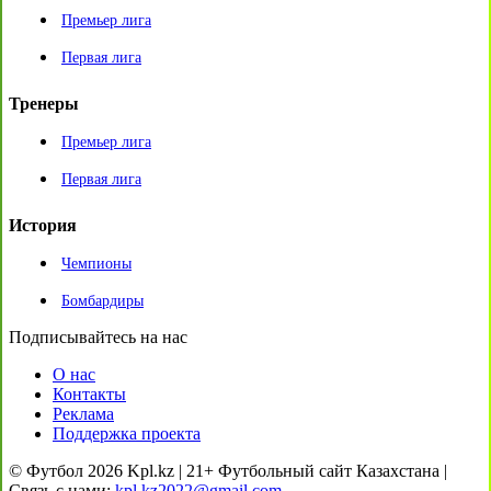
Премьер лига
Первая лига
Тренеры
Премьер лига
Первая лига
История
Чемпионы
Бомбардиры
Подписывайтесь на нас
О нас
Контакты
Реклама
Поддержка проекта
© Футбол 2026 Kpl.kz | 21+ Футбольный сайт Казахстана |
Связь с нами:
kpl.kz2022@gmail.com