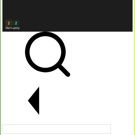
:
3
2
Матч-центр