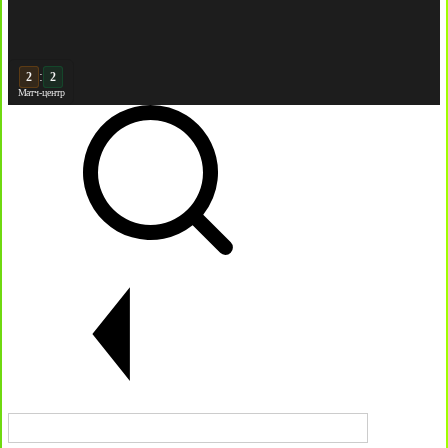
:
3
Матч-центр