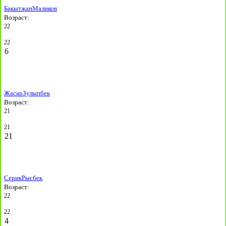
Бакытжан
Маликов
Возраст:
22
22
6
Жасар
Зулыпбек
Возраст:
21
21
21
Серик
Рысбек
Возраст:
22
22
4