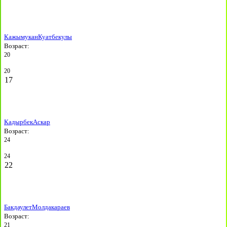
Кажымукан
Куатбекулы
Возраст:
20
20
17
Кадырбек
Аскар
Возраст:
24
24
22
Бакдаулет
Молдакараев
Возраст:
21