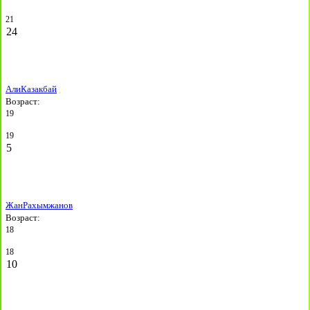
21
24
Али
Казакбай
Возраст:
19
19
5
Жан
Рахымжанов
Возраст:
18
18
10