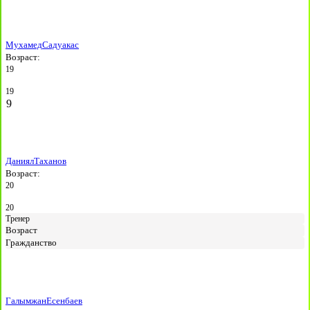
Мухамед
Садуакас
Возраст:
19
19
9
Даниял
Таханов
Возраст:
20
20
Тренер
Возраст
Гражданство
Галымжан
Есенбаев