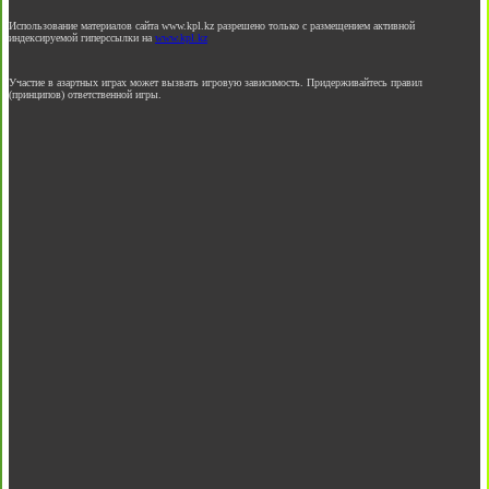
Использование материалов сайта www.kpl.kz разрешено только с размещением активной
индексируемой гиперссылки на
www.kpl.kz
Участие в азартных играх может вызвать игровую зависимость. Придерживайтесь правил
(принципов) ответственной игры.