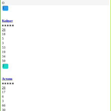
О
1
Кайрат
в
в
в
в
н
26
18
5
3
53
19
34
59
2
Астана
н
в
в
в
н
26
17
6
3
66
30