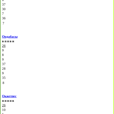
37
30
7
36
7
Ордабасы
в
п
п
в
н
26
9
8
9
37
28
9
35
8
Окжетпес
п
п
п
п
в
26
10