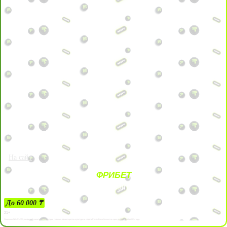
На сайт
ФРИБЕТ
ЗА ДЕПОЗИТЫ
До 60 000 ₸
21+
Лицензии №24514359, выданной комитетом индустрии туризма Министерства культуры и спорта Республики Казахстан срок до 27 сентября 2034 года.