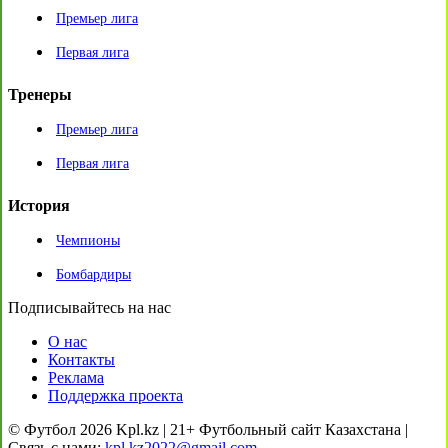
Премьер лига
Первая лига
Тренеры
Премьер лига
Первая лига
История
Чемпионы
Бомбардиры
Подписывайтесь на нас
О нас
Контакты
Реклама
Поддержка проекта
© Футбол 2026 Kpl.kz | 21+ Футбольный сайт Казахстана |
Связь с нами:
kpl.kz2022@gmail.com