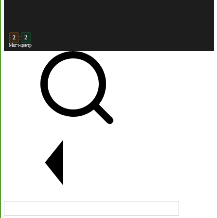
:
2
Матч-центр