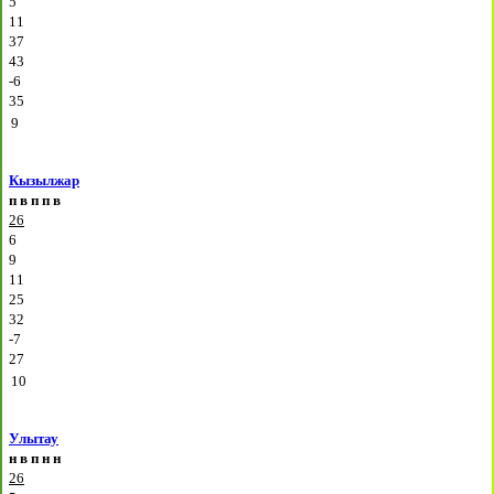
5
11
37
43
-6
35
9
Кызылжар
п
в
п
п
в
26
6
9
11
25
32
-7
27
10
Улытау
н
в
п
н
н
26