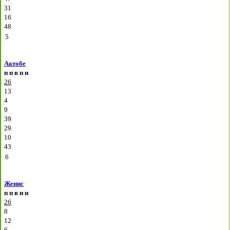
31
16
48
5
Актобе
п
п
в
п
н
26
13
4
9
39
29
10
43
6
Женис
п
п
в
н
н
26
8
12
6