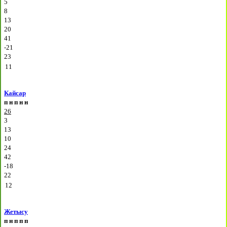
5
8
13
20
41
-21
23
11
Кайсар
п
н
п
н
н
26
3
13
10
24
42
-18
22
12
Жетысу
п
н
п
п
п