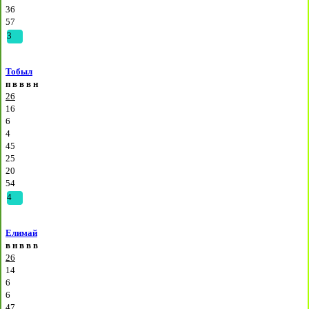
36
57
3
Тобыл
п
в
в
в
н
26
16
6
4
45
25
20
54
4
Елимай
в
н
в
в
в
26
14
6
6
47