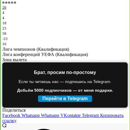
п
н
п
п
п
26
4
4
18
25
58
-33
16
Лига чемпионов (Квалификация)
Лига конференций УЕФА (Квалификация)
Зона вылета
Брат, просим по-простому
Если ты читаешь нас — подпишись на Telegram.
Добьём 5000 подписчиков — от меня подарки.
Перейти в Telegram
Поделиться
Facebook
Whatsapp
Whatsapp
VKontakte
Telegram
Копировать
ссылку