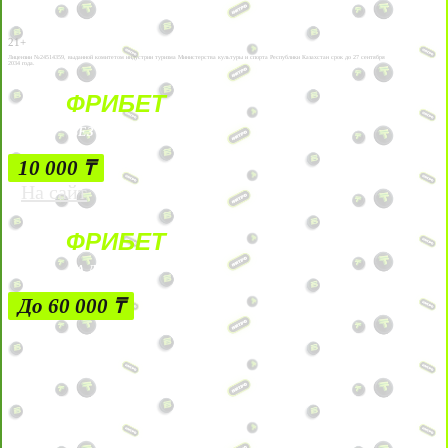
21+
Лицензии №24514359, выданной комитетом индустрии туризма Министерства культуры и спорта Республики Казахстан срок до 27 сентября
2034 года.
ФРИБЕТ
БЕЗ УСЛОВИЙ
10 000 ₸
На сайт
ФРИБЕТ
ЗА ДЕПОЗИТЫ
До 60 000 ₸