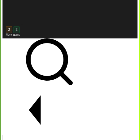
:
3
Матч-центр