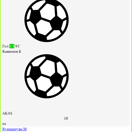
Гол
6:3
91'
Кавкенов Б
AKAS
18
пз
Куанышулы М