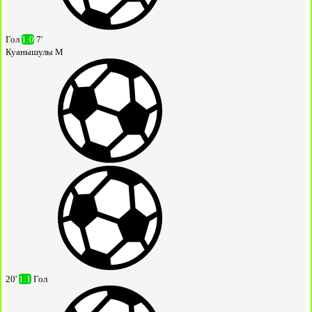
Гол
1:0
7'
Куанышулы М
20'
1:1
Гол