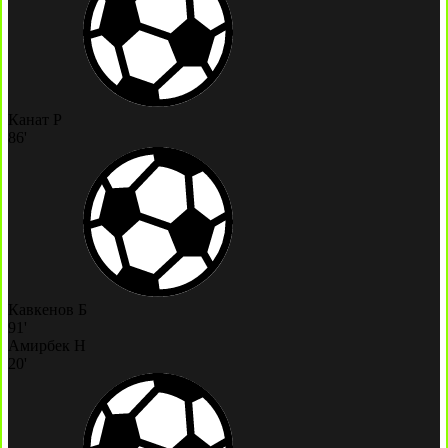
Канат Р
86'
Кавкенов Б
91'
Амирбек Н
20'