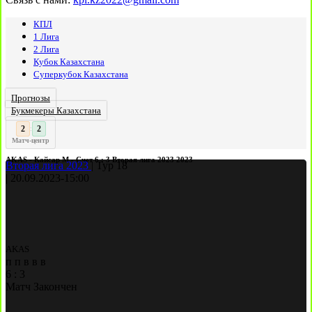
КПЛ
1 Лига
2 Лига
Кубок Казахстана
Суперкубок Казахстана
Прогнозы
Букмекеры Казахстана
3
2
:
Матч-центр
AKAS - Кайсар М - Счет 6 : 3 Вторая лига 2023 2023
Вторая лига 2023
|
Тур 18
|
20.09.2023
-
15:00
AKAS
п
п
в
в
в
6
:
3
Матч Закончен