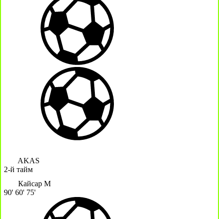
AKAS
2-й тайм
Кайсар М
90'
60'
75'