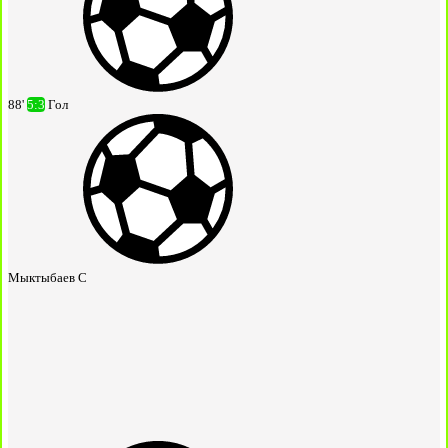
88'
5:3
Гол
Мыктыбаев С