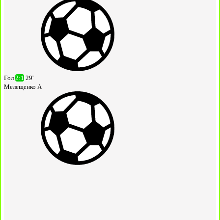
Гол
2:1
29'
Мелещенко А