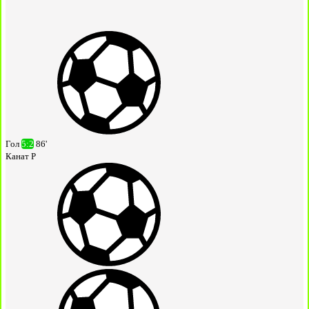
Гол
5:2
86'
Канат Р