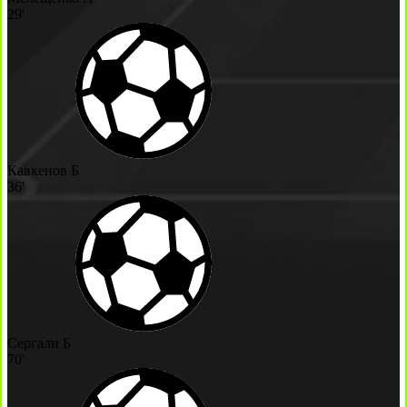
29'
Кавкенов Б
36'
Сергали Б
70'