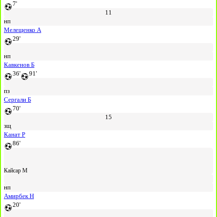
7'
11
нп
Мелещенко А
29'
нп
Кавкенов Б
36'
91'
пз
Сергали Б
70'
15
зщ
Канат Р
86'
Кайсар М
нп
Амирбек Н
20'