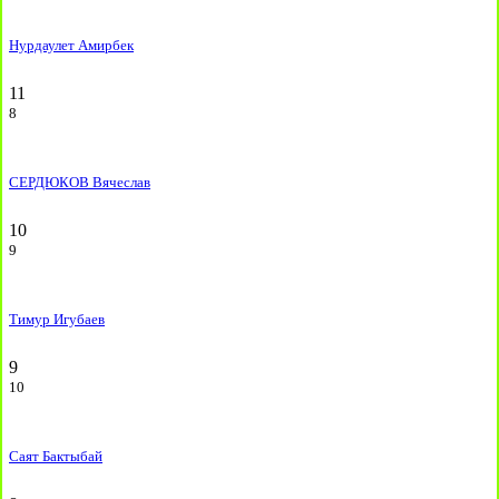
Нурдаулет Амирбек
11
8
СЕРДЮКОВ Вячеслав
10
9
Тимур Игубаев
9
10
Саят Бактыбай