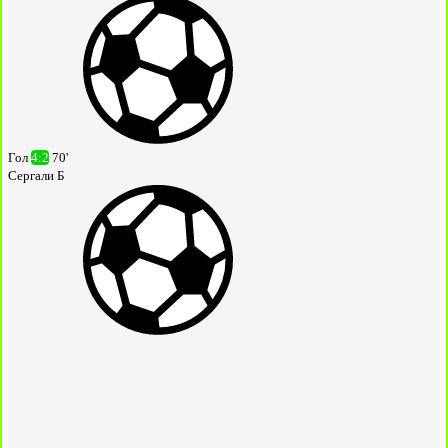
Гол
4:2
70'
Сергали Б