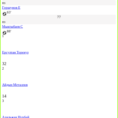
пз
Горшунов Е
63'
77
пз
Мыктыбаев С
88'
1
Ерсултан Торекул
32
2
Айдын Металлов
14
3
Адильжан Нурбай