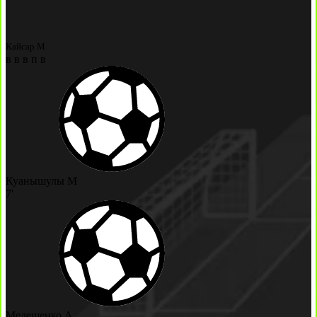
Кайсар М
в
в
в
п
в
Куанышулы М
7'
Мелещенко А