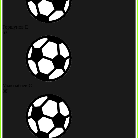
Горшунов Е
63'
Мыктыбаев С
88'