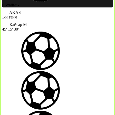
|
1-тайм: -
AKAS
1-й тайм
Кайсар М
45'
15'
30'