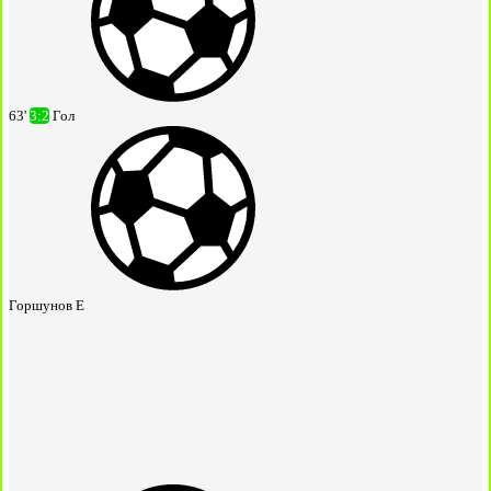
63'
3:2
Гол
Горшунов Е