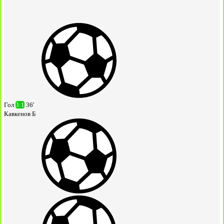
Гол
3:1
36'
Кавкенов Б