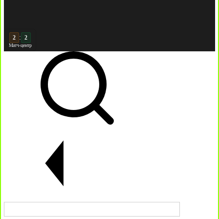
:
3
2
Матч-центр