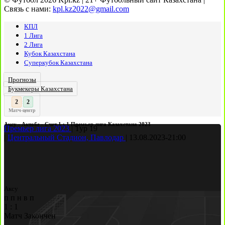
Связь с нами:
kpl.kz2022@gmail.com
КПЛ
1 Лига
2 Лига
Кубок Казахстана
Суперкубок Казахстана
Прогнозы
Букмекеры Казахстана
3
:
Матч-центр
Аксу - Актобе - Счет 1 : 1 Премьер лига Казахстана 2023
Премьер лига 2023
|
Тур 19
|
Центральный Стадион, Павлодар
|
13.08.2023
-
21:00
Аксу
п
п
н
в
п
1
:
1
Матч Закончен