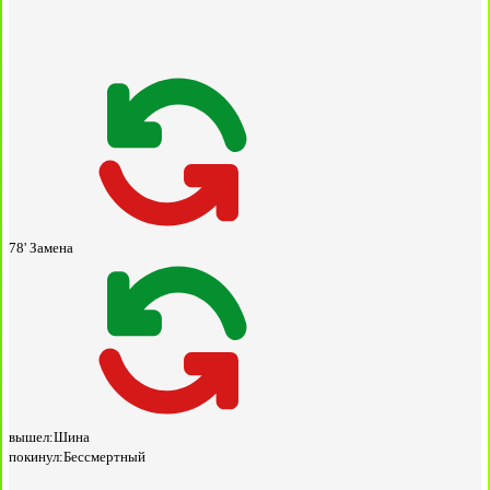
78'
Замена
вышел:
Шина
покинул:
Бессмертный