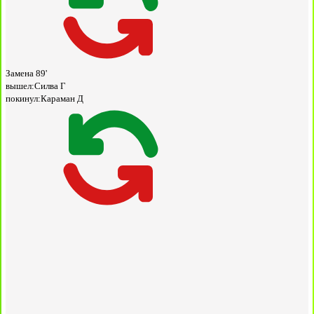
Замена
89'
вышел:
Силва Г
покинул:
Караман Д