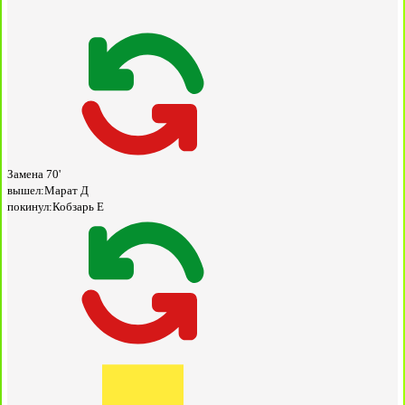
Замена
70'
вышел:
Марат Д
покинул:
Кобзарь Е