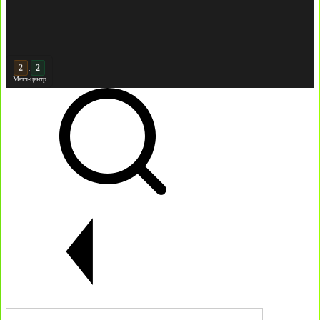
:
3
Матч-центр