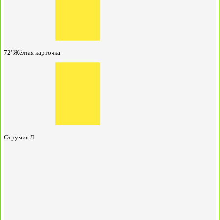
72'
Жёлтая карточка
Струмия Л