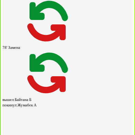
78'
Замена
вышел:
Байтана Б
покинул:
Жумабек А