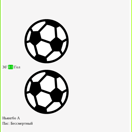
36'
0:1
Гол
Ньянгбо А
Пас:
Бессмертный