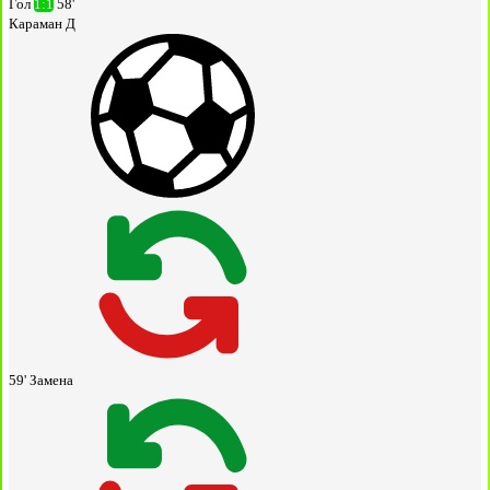
Гол
1:1
58'
Караман Д
59'
Замена