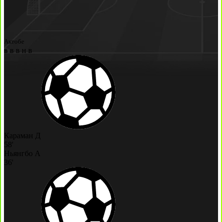
Актобе
в
в
в
н
в
Караман Д
58'
Ньянгбо А
36'