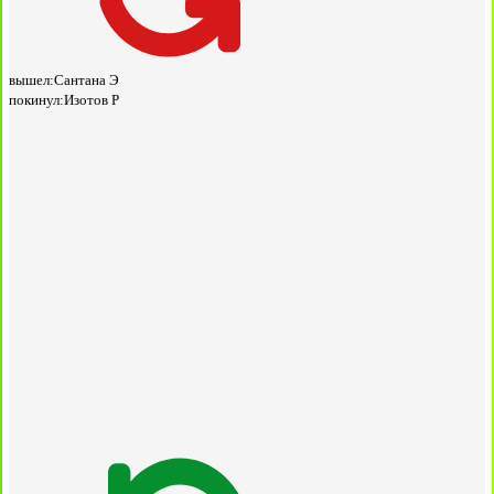
вышел:
Сантана Э
покинул:
Изотов Р