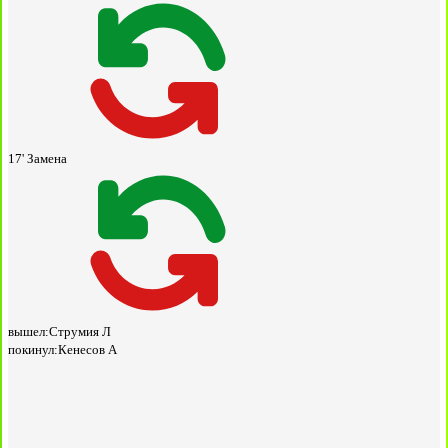
17'
Замена
вышел:
Струмия Л
покинул:
Кенесов А