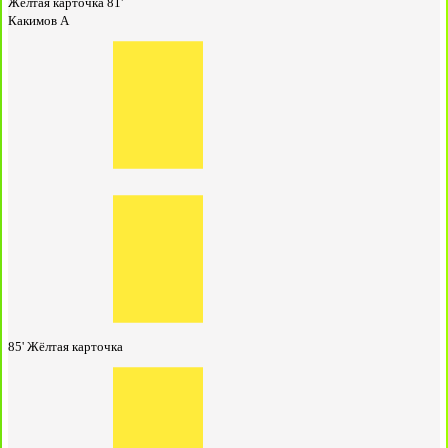
Жёлтая карточка
81'
Какимов А
85'
Жёлтая карточка