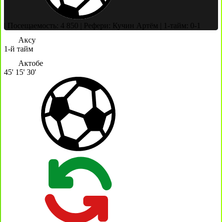
|
Посещаемость: 4 850
|
Рефери: Кучин Артём
|
1-тайм: 0-1
Аксу
1-й тайм
Актобе
45'
15'
30'