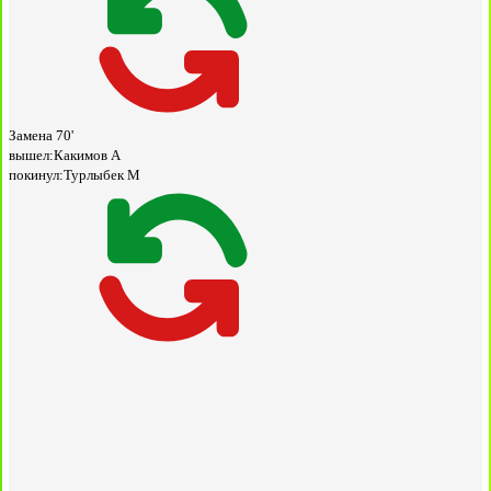
Замена
70'
вышел:
Какимов А
покинул:
Турлыбек М