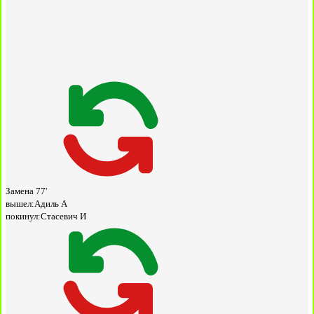
Замена
77'
вышел:
Адиль А
покинул:
Стасевич И