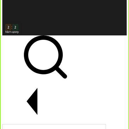
:
3
Матч-центр