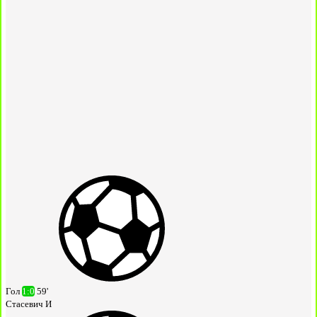
Гол
1:0
59'
Стасевич И