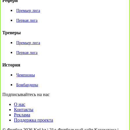
Рефери
Премьер лига
Первая лига
Тренеры
Премьер лига
Первая лига
История
Чемпионы
Бомбардиры
Подписывайтесь на нас
О нас
Контакты
Реклама
Поддержка проекта
© Футбол 2026 Kpl.kz | 21+ Футбольный сайт Казахстана |