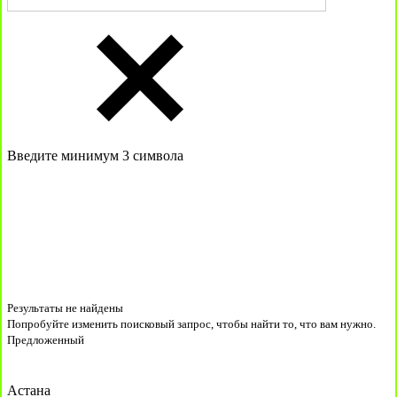
Введите минимум 3 символа
Результаты не найдены
Попробуйте изменить поисковый запрос, чтобы найти то, что вам нужно.
Предложенный
Астана