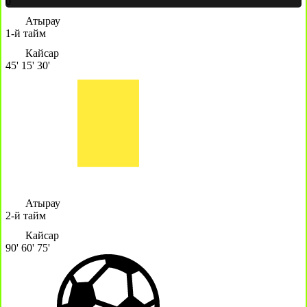
0
Атырау
1-й тайм
Кайсар
45'
15'
30'
Атырау
2-й тайм
Кайсар
90'
60'
75'