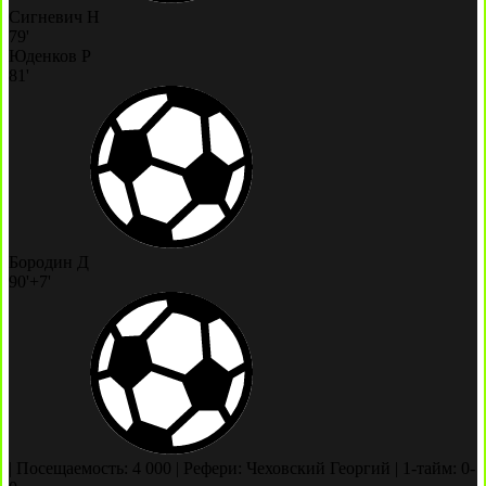
Сигневич Н
79'
Юденков Р
81'
Бородин Д
90'+7'
|
Посещаемость: 4 000
|
Рефери: Чеховский Георгий
|
1-тайм: 0-