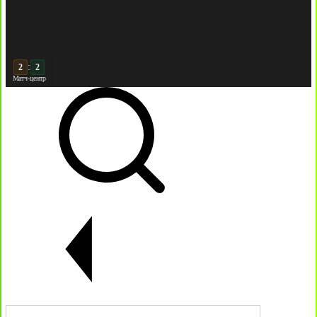
:
3
2
Матч-центр