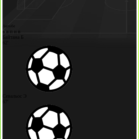
Актобе
в
в
п
н
в
Байтана Б
62'
Севальос Э
67'