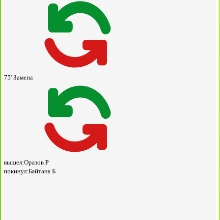
75'
Замена
вышел:
Оразов Р
покинул:
Байтана Б