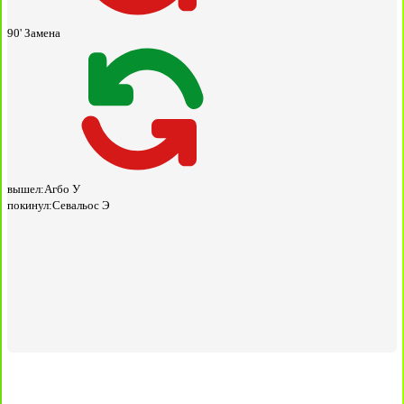
90'
Замена
вышел:
Агбо У
покинул:
Севальос Э