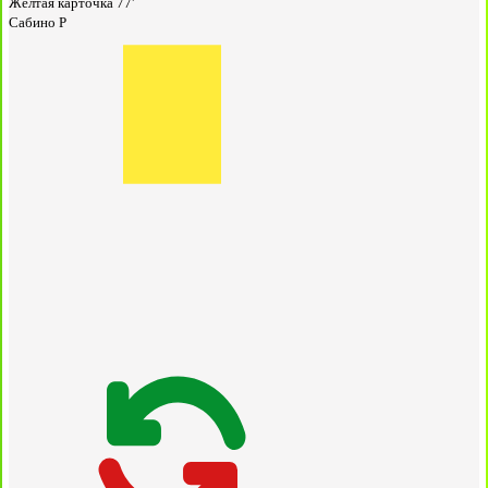
Жёлтая карточка
77'
Сабино Р