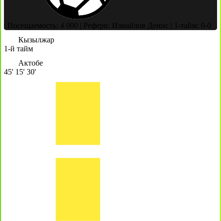
|
Посещаемость: 4 000
|
Рефери: Измайлов Денис
|
1-тайм: 0-0
Кызылжар
1-й тайм
Актобе
45'
15'
30'