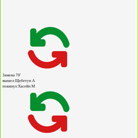
Замена
70'
вышел:
Щебетун А
покинул:
Хасейн М