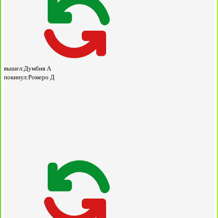
вышел:
Думбия А
покинул:
Ромеро Д