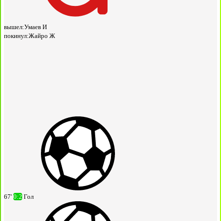
вышел:
Умаев И
покинул:
Жайро Ж
67'
0:2
Гол