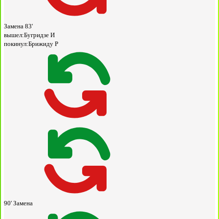
Замена
83'
вышел:
Бугридзе И
покинул:
Брижиду Р
90'
Замена