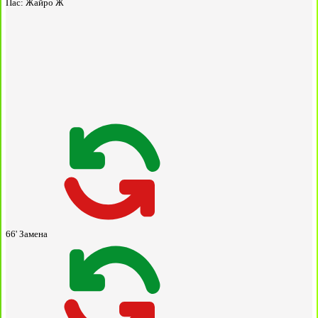
Пас:
Жайро Ж
66'
Замена