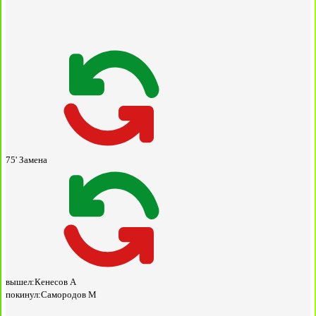
75'
Замена
вышел:
Кенесов А
покинул:
Самородов М