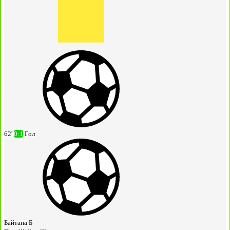
62'
0:1
Гол
Байтана Б