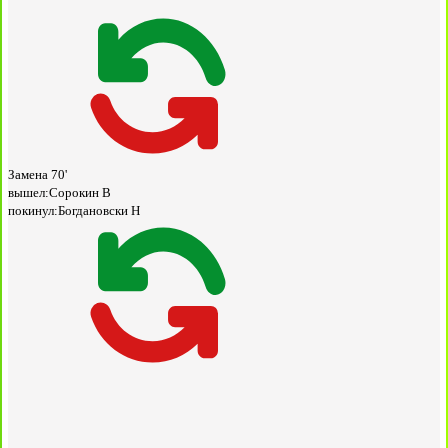
Замена
70'
вышел:
Сорокин В
покинул:
Богдановски Н