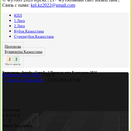
Связь с нами:
kpl.kz2022@gmail.com
КПЛ
1 Лига
2 Лига
Кубок Казахстана
Суперкубок Казахстана
Прогнозы
Букмекеры Казахстана
3
2
:
Матч-центр
Кызылжар - Актобе - Счет 0 : 2 Премьер лига Казахстана 2024
Премьер лига 2024
|
Тур 8
|
Стадион «Карасай»
|
12.05.2024
-
17:00
Кызылжар
в
н
п
п
п
0
:
2
Матч Закончен