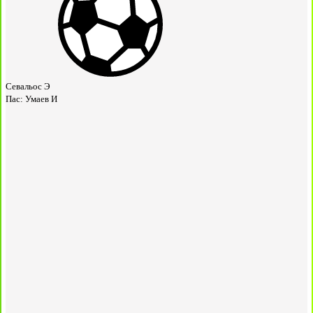
Севальос Э
Пас:
Умаев И