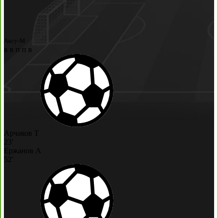
Аксу-М
в
в
п
п
в
Арчаков Т
23'
Ержанов А
52'