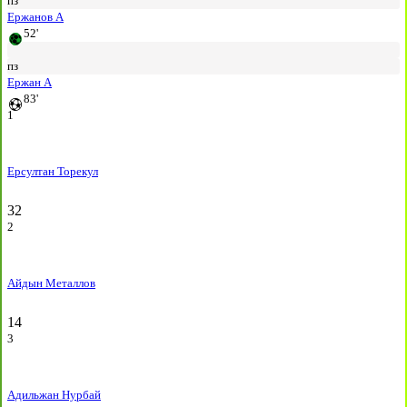
пз
Ержанов А
52'
пз
Ержан А
83'
1
Ерсултан Торекул
32
2
Айдын Металлов
14
3
Адильжан Нурбай