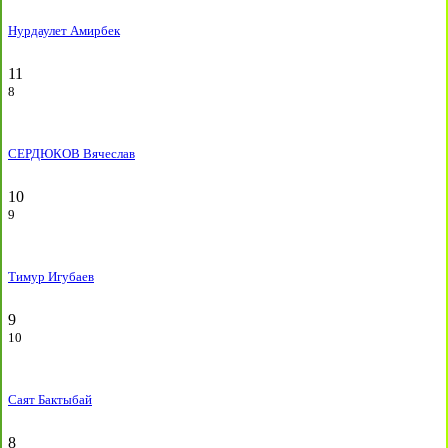
Нурдаулет Амирбек
11
8
СЕРДЮКОВ Вячеслав
10
9
Тимур Игубаев
9
10
Саят Бактыбай
8