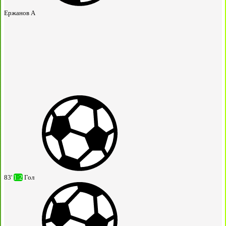
Ержанов А
83'
1:2
Гол