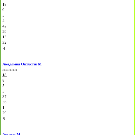
18
9
5
4
42
29
13
32
4
Академия Оңтүстік М
н
в
н
н
н
18
8
5
5
37
36
1
29
5
Атырау М