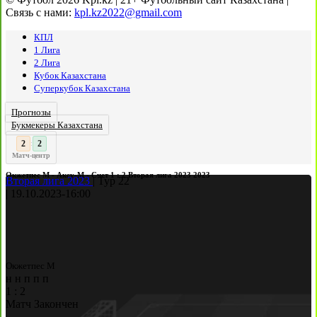
Связь с нами:
kpl.kz2022@gmail.com
КПЛ
1 Лига
2 Лига
Кубок Казахстана
Суперкубок Казахстана
Прогнозы
Букмекеры Казахстана
3
2
:
Матч-центр
Окжетпес М - Аксу-М - Счет 1 : 2 Вторая лига 2023 2023
Вторая лига 2023
|
Тур 22
|
19.10.2023
-
16:00
Окжетпес М
н
н
п
п
п
1
:
2
Матч Закончен