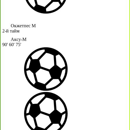
Окжетпес М
2-й тайм
Аксу-М
90'
60'
75'