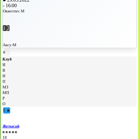
-
16:00
Окжетпес М
1
2
Аксу-М
#
Клуб
И
В
Н
П
МЗ
МП
Р
О
1
▲
Жетысай
в
в
в
н
в
18