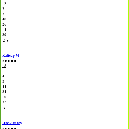
12
3
3
40
26
14
39
2
▼
Кайсар М
в
в
п
в
п
18
11
4
3
44
34
10
37
3
Иле-Алатау
в
п
н
п
н