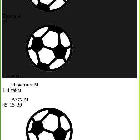
Ержан А
83'
|
1-тайм: -
Окжетпес М
1-й тайм
Аксу-М
45'
15'
30'