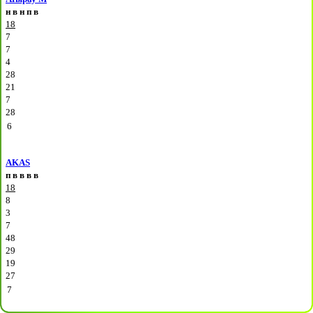
н
в
н
п
в
18
7
7
4
28
21
7
28
6
AKAS
п
в
в
в
в
18
8
3
7
48
29
19
27
7