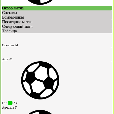
Обзор матча
Составы
Бомбардиры
Последние матчи
Следующий матч
Таблица
Окжетпес М
Аксу-М
Гол
1:0
23'
Арчаков Т