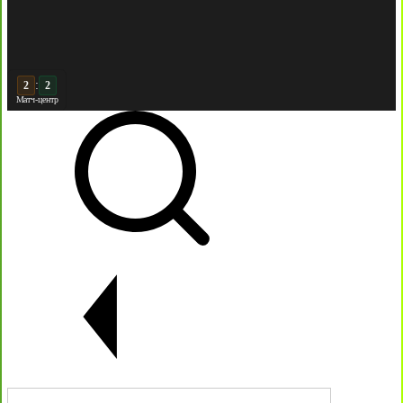
:
3
2
Матч-центр