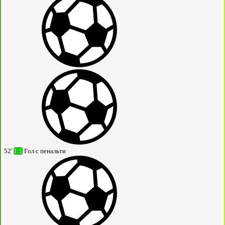
52'
1:1
Гол с пенальти