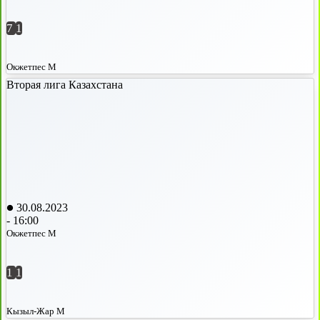
7
1
Окжетпес М
Вторая лига Казахстана
30.08.2023
-
16:00
Окжетпес М
1
1
Кызыл-Жар М