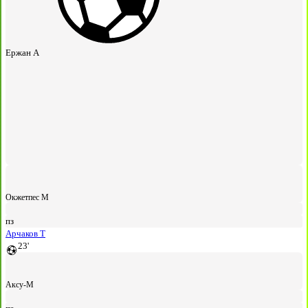
Ержан А
Окжетпес М
пз
Арчаков Т
23'
Аксу-М