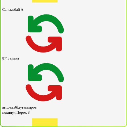
Сансызбай А
87'
Замена
вышел:
Абдугаппаров
покинул:
Порох З