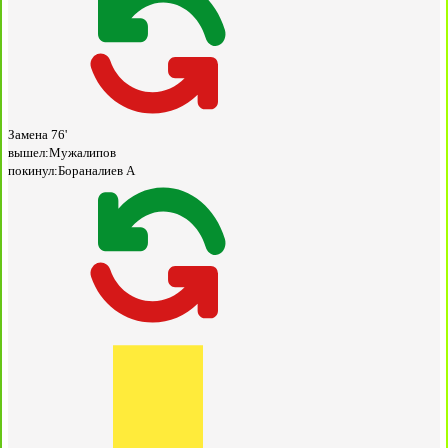
Замена
76'
вышел:
Мужалипов
покинул:
Бораналиев А