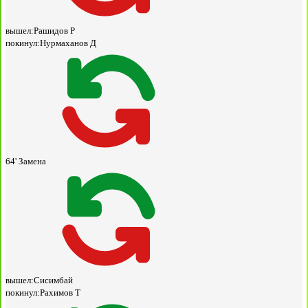
вышел:
Рашидов Р
покинул:
Нурмаханов Д
64'
Замена
вышел:
Сисимбай
покинул:
Рахимов Т