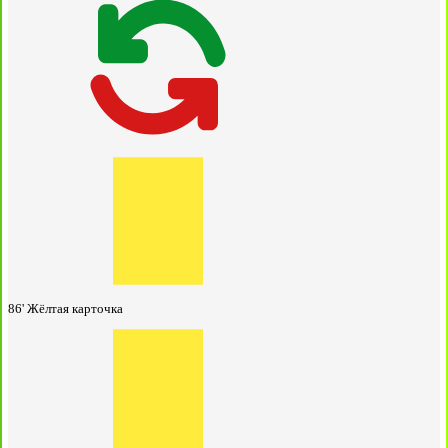
86'
Жёлтая карточка