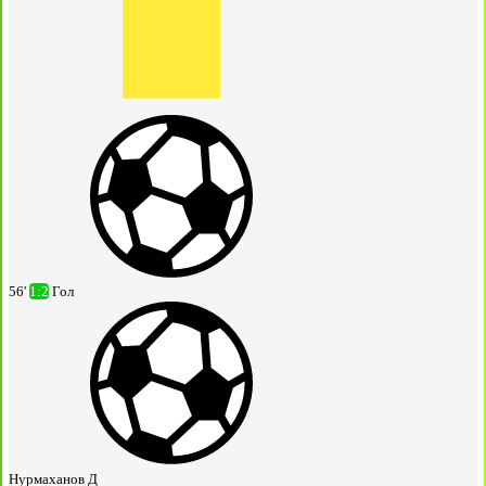
56'
1:2
Гол
Нурмаханов Д