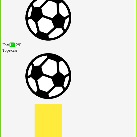
Гол
1:1
29'
Торехан