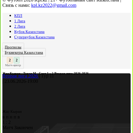
Связь с нами:
kpl.kz2022@gmail.com
КПЛ
1 Лига
2 Лига
Кубок Казахстана
Суперкубок Казахстана
Прогнозы
Букмекеры Казахстана
3
2
:
Матч-центр
Жас Кыран - Туран М - Счет 1 : 2 Вторая лига 2026 2026
Вторая лига 2026
|
Тур 11
|
23.06.2026
-
19:00
Жас Кыран
в
п
н
п
в
1
:
2
Матч Закончен