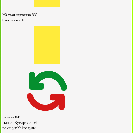
Жёлтая карточка
83'
Сансызбай Е
Замена
84'
вышел:
Кумартаев М
покинул:
Кайратулы