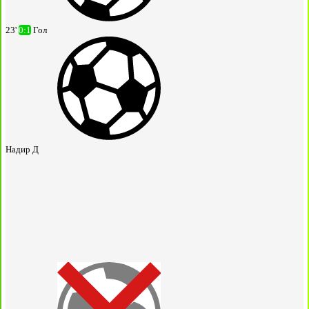
23'
0:1
Гол
Надир Д