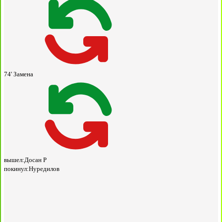
74'
Замена
вышел:
Досан Р
покинул:
Нуредилов