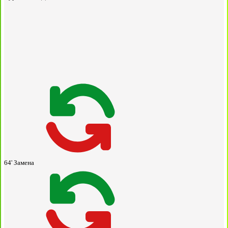
64'
Замена