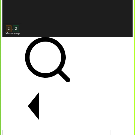
:
3
2
Матч-центр