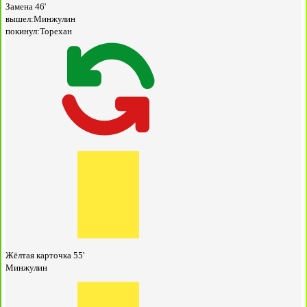
Замена
46'
вышел:
Минжулин
покинул:
Торехан
Жёлтая карточка
55'
Минжулин