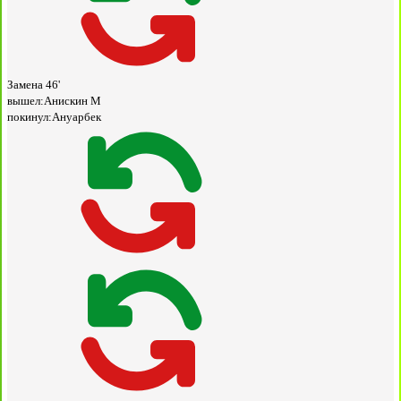
Замена
46'
вышел:
Анискин М
покинул:
Ануарбек