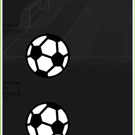
Туран М
н
п
н
п
н
Торехан
29'
Надир Д
23'