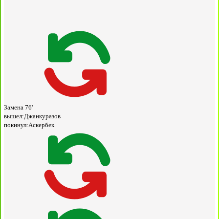
Замена
76'
вышел:
Джанкуразов
покинул:
Аскербек