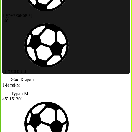
Нурмаханов Д
56'
|
1-тайм: 1-1
Жас Кыран
1-й тайм
Туран М
45'
15'
30'