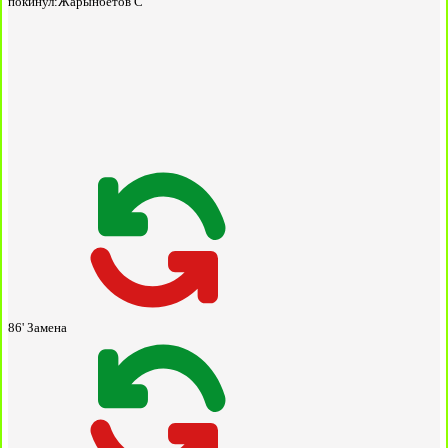
покинул:
Жарынбетов С
86'
Замена