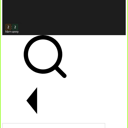
:
3
2
Матч-центр