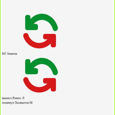
64'
Замена
вышел:
Рамос Л
покинул:
Халматов М