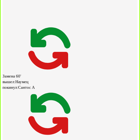
Замена
60'
вышел:
Наумец
покинул:
Сантос А