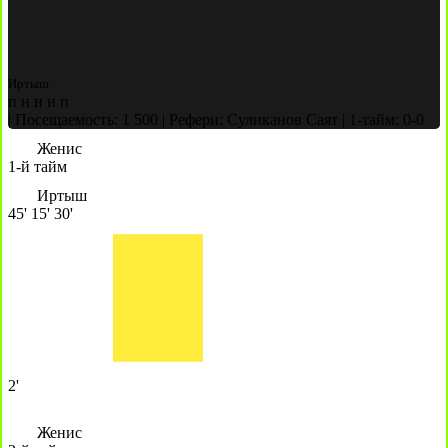
Иртыш
п
н
н
н
п
|
Посещаемость: 1 500
|
Рефери: Суликанов Саят
|
1-тайм: 0-0
Женис
1-й тайм
Иртыш
45'
15'
30'
2'
Женис