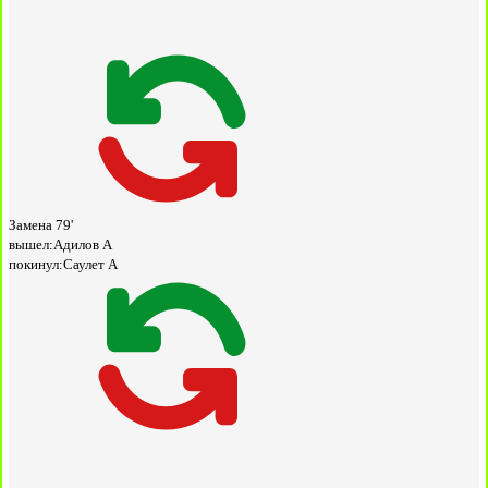
Замена
79'
вышел:
Адилов А
покинул:
Саулет А