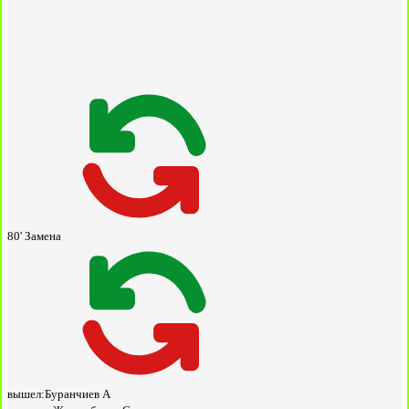
80'
Замена
вышел:
Буранчиев А