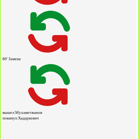
80'
Замена
вышел:
Мухаметжанов
покинул:
Хадаркевич