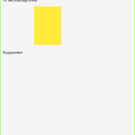
76'
Жёлтая карточка
Хадаркевич