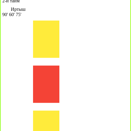
2-й тайм
Иртыш
90'
60'
75'