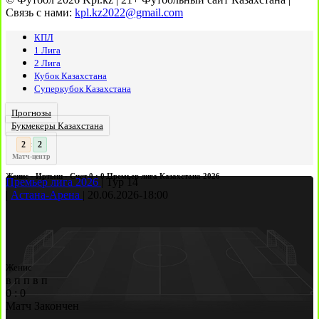
Связь с нами:
kpl.kz2022@gmail.com
КПЛ
1 Лига
2 Лига
Кубок Казахстана
Суперкубок Казахстана
Прогнозы
Букмекеры Казахстана
3
2
:
Матч-центр
Женис - Иртыш - Счет 0 : 0 Премьер лига Казахстана 2026
Премьер лига 2026
|
Тур 14
|
Астана-Арена
|
20.06.2026
-
18:00
Женис
в
п
п
в
п
0
:
0
Матч Закончен