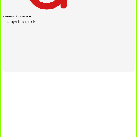
вышел:
Агиманов Т
покинул:
Швырев В