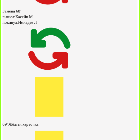
Замена
68'
вышел:
Хасейн М
покинул:
Имнадзе Л
69'
Жёлтая карточка