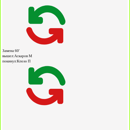
Замена
60'
вышел:
Аскаров М
покинул:
Кпозо П