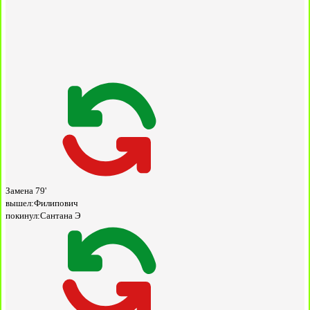
Замена
79'
вышел:
Филипович
покинул:
Сантана Э