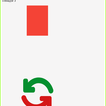
Тевзадзе З