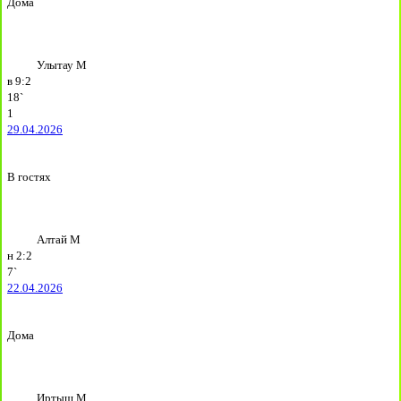
Дома
Улытау М
в
9:2
18`
1
29.04.2026
В гостях
Алтай М
н
2:2
7`
22.04.2026
Дома
Иртыш М