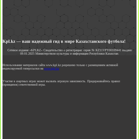
Kpl.kz — ваш надежный гид в мире Казахстанского футбола!
Сетевое издание «KPLKZ» Свидетельство о регистрации: серия № KZ11VPY00109441 выдано
09.01.2025 Министерством культуры и информации Республики Казахстан.
Использование материалов сайта www.kpl.kz разрешено только с размещением активной
индексируемой гиперссылки на
www.kpl.kz
Участие в азартных играх может вызвать игровую зависимость. Придерживайтесь правил
(принципов) ответственной игры.