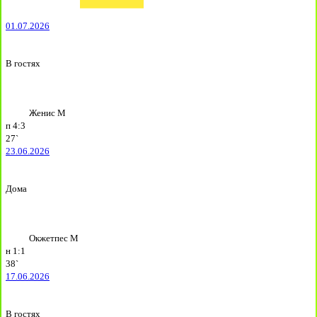
01.07.2026
В гостях
Женис М
п
4:3
27`
23.06.2026
Дома
Окжетпес М
н
1:1
38`
17.06.2026
В гостях