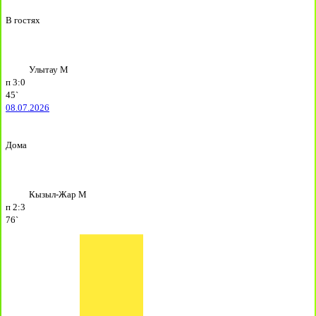
В гостях
Улытау М
п
3:0
45`
08.07.2026
Дома
Кызыл-Жар М
п
2:3
76`