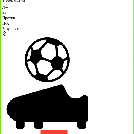
Посл. матчи
Дата
За
Против
H/A
Результат