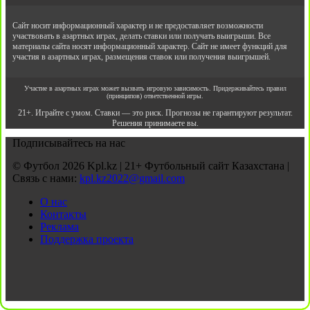
Сайт носит информационный характер и не предоставляет возможности
участвовать в азартных играх, делать ставки или получать выигрыши. Все
материалы сайта носят информационный характер. Сайт не имеет функций для
участия в азартных играх, размещения ставок или получения выигрышей.
Участие в азартных играх может вызвать игровую зависимость. Придерживайтесь правил
(принципов) ответственной игры.
21+. Играйте с умом. Ставки — это риск. Прогнозы не гарантируют результат.
Решения принимаете вы.
Подписывайтесь на нас
© Футбол 2026 Kpl.kz | 21+ Футбольный сайт Казахстана |
Связь с нами:
kpl.kz2022@gmail.com
О нас
Контакты
Реклама
Поддержка проекта