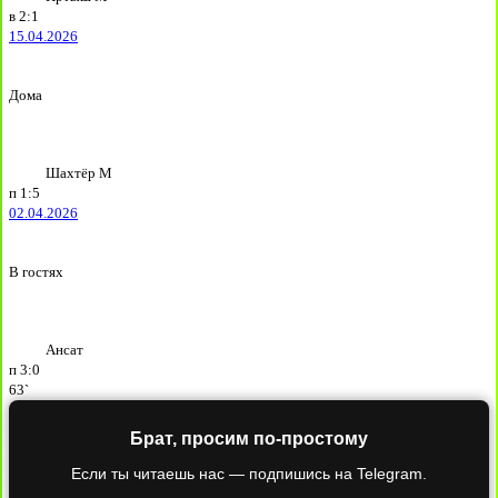
в
2:1
15.04.2026
Дома
Шахтёр М
п
1:5
02.04.2026
В гостях
Ансат
п
3:0
63`
Брат, просим по-простому
Если ты читаешь нас — подпишись на Telegram.