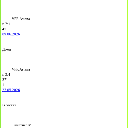
VPR Astana
п
7:1
45`
09.06.2026
Дома
VPR Astana
п
3:4
27`
1
27.05.2026
В гостях
Окжетпес М