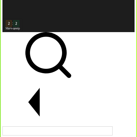
:
3
2
Матч-центр