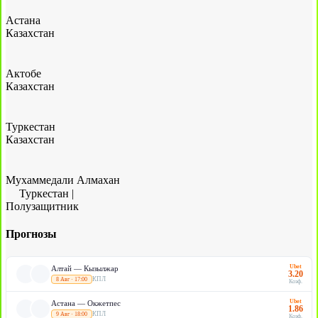
Астана
Казахстан
Актобе
Казахстан
Туркестан
Казахстан
Мухаммедали Алмахан
Туркестан
|
Полузащитник
Прогнозы
Ubet
Алтай — Кызылжар
3.20
КПЛ
8 Авг · 17:00
Коэф.
Ubet
Астана — Окжетпес
1.86
КПЛ
9 Авг · 18:00
Коэф.