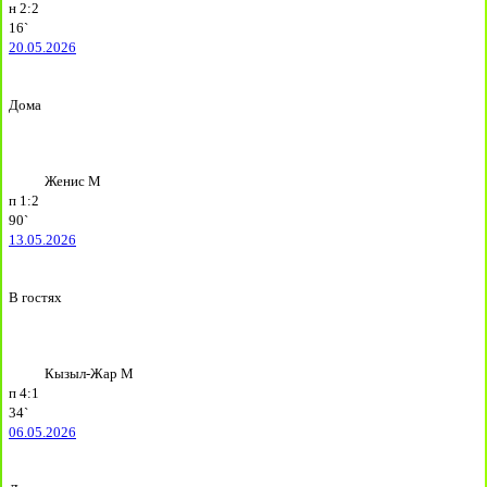
н
2:2
16`
20.05.2026
Дома
Женис М
п
1:2
90`
13.05.2026
В гостях
Кызыл-Жар М
п
4:1
34`
06.05.2026