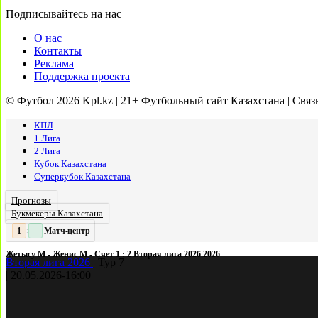
Подписывайтесь на нас
О нас
Контакты
Реклама
Поддержка проекта
© Футбол 2026 Kpl.kz | 21+ Футбольный сайт Казахстана | Связ
КПЛ
1 Лига
2 Лига
Кубок Казахстана
Суперкубок Казахстана
Прогнозы
Букмекеры Казахстана
Матч-центр
2
2
:
Жетысу М - Женис М - Счет 1 : 2 Вторая лига 2026 2026
Вторая лига 2026
|
Тур 7
|
20.05.2026
-
16:00