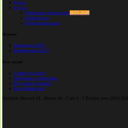
Клубы
Футзал
Чемпионат Казахстана
2025-2026
Первая лига
Кубок Казахстана
История
Чемпионы КПЛ
Бомбардиры КПЛ
База знаний
Ставки на спорт
Причины и симптомы
Кто такой лудоман?
Как избавиться?
Читаете:
Жетысу М - Женис М - Счет 1 : 2 Вторая лига 2026 202