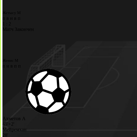
Жетысу М
п
в
н
в
п
1
:
2
Матч Закончен
Женис М
п
н
в
п
п
Ахметов А
45'+2'
Мейремхан
28'