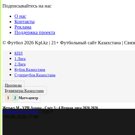
Подписывайтесь на нас
О нас
Контакты
Реклама
Поддержка проекта
© Футбол 2026 Kpl.kz | 21+ Футбольный сайт Казахстана | Связ
КПЛ
1 Лига
2 Лига
Кубок Казахстана
Суперкубок Казахстана
Прогнозы
Букмекеры Казахстана
Матч-центр
2
2
:
Жетысу М - VPR Astana - Счет 3 : 4 Вторая лига 2026 2026
Вторая лига 2026
|
Тур 9
|
09.06.2026
-
17:00