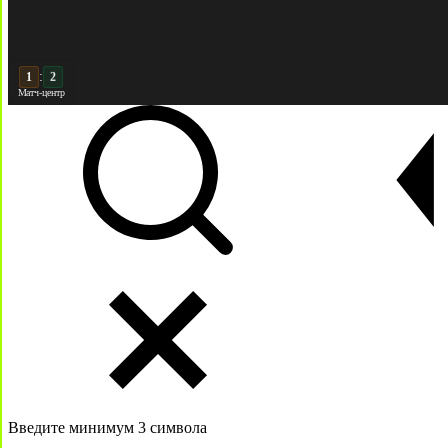
:
2
2
Матч-центр
Введите минимум 3 символа