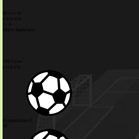
Жетысу М
н
в
п
п
н
3
:
4
Матч Закончен
VPR Astana
в
н
в
п
в
Курманахан Е
40'