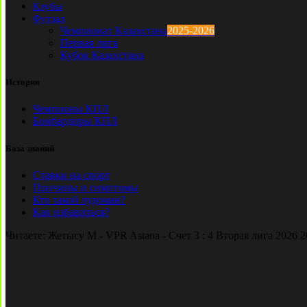
Клубы
Футзал
Чемпионат Казахстана
2025-2026
Первая лига
Кубок Казахстана
История
Чемпионы КПЛ
Бомбардиры КПЛ
База знаний
Ставки на спорт
Причины и симптомы
Кто такой лудоман?
Как избавиться?
Читаете:
Жетысу М - VPR Astana - Счет 3 : 4 Вторая лига 2026 