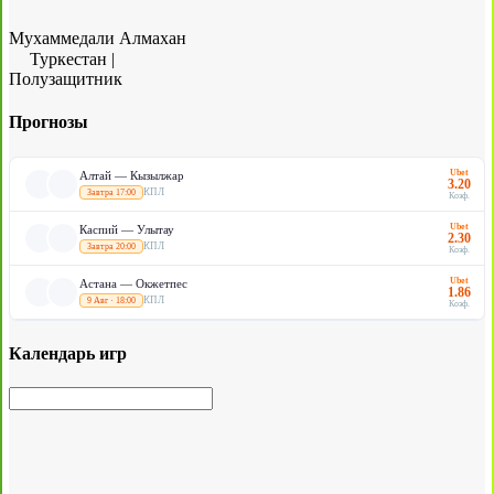
Мухаммедали Алмахан
Туркестан
|
Полузащитник
Прогнозы
Ubet
Алтай — Кызылжар
3.20
КПЛ
Завтра 17:00
Коэф.
Ubet
Каспий — Улытау
2.30
КПЛ
Завтра 20:00
Коэф.
Ubet
Астана — Окжетпес
1.86
КПЛ
9 Авг · 18:00
Коэф.
Календарь игр