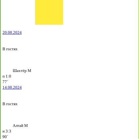
20.08.2024
В гостях
Шахтёр М
п
1:0
77`
14.08.2024
В гостях
Алтай М
н
3:3
90`