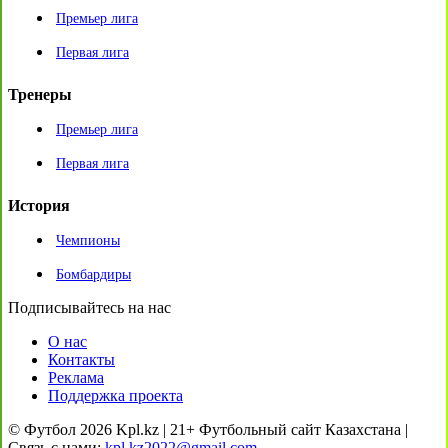
Премьер лига
Первая лига
Тренеры
Премьер лига
Первая лига
История
Чемпионы
Бомбардиры
Подписывайтесь на нас
О нас
Контакты
Реклама
Поддержка проекта
© Футбол 2026 Kpl.kz | 21+ Футбольный сайт Казахстана |
Связь с нами:
kpl.kz2022@gmail.com