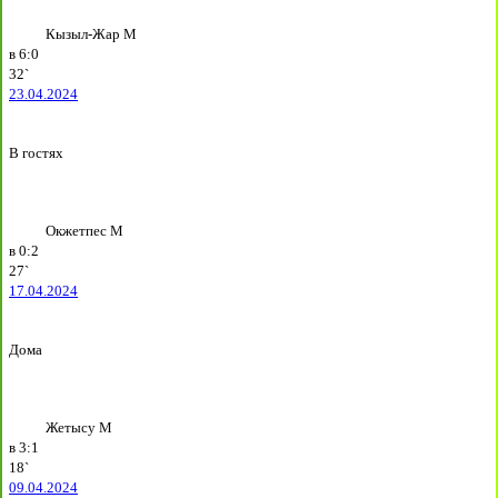
Кызыл-Жар М
в
6:0
32`
23.04.2024
В гостях
Окжетпес М
в
0:2
27`
17.04.2024
Дома
Жетысу М
в
3:1
18`
09.04.2024