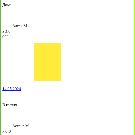
Дома
Алтай М
в
3:0
90`
14.05.2024
В гостях
Астана М
н
0:0