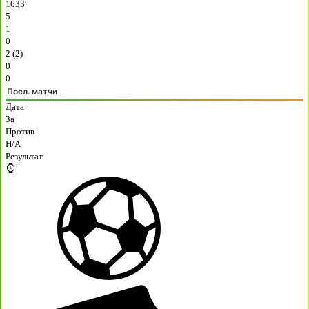
1633′
5
1
0
2 (2)
0
0
Посл. матчи
Дата
За
Против
H/A
Результат