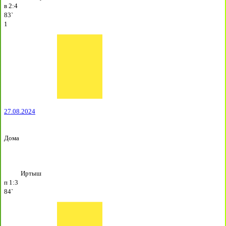
в
2:4
83`
1
27.08.2024
Дома
Иртыш
п
1:3
84`