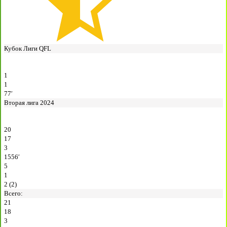
Кубок Лиги QFL
1
1
77′
Вторая лига 2024
20
17
3
1556′
5
1
2 (2)
Всего:
21
18
3