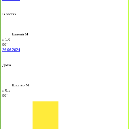
В гостях
Елимай М
п
1:0
90`
26.06.2024
Дома
Шахтёр М
п
0:5
90`