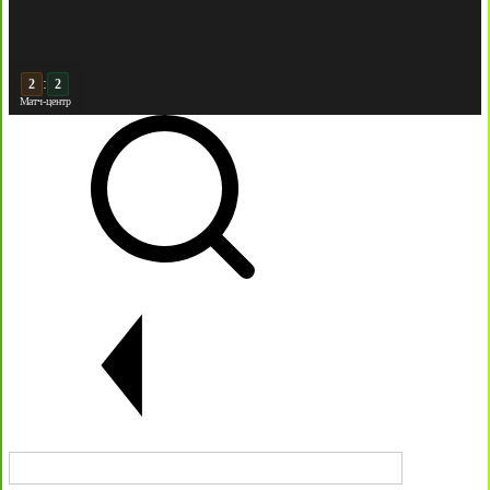
:
3
2
Матч-центр