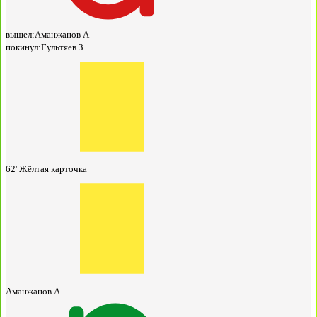
вышел:
Аманжанов А
покинул:
Гультяев З
62'
Жёлтая карточка
Аманжанов А