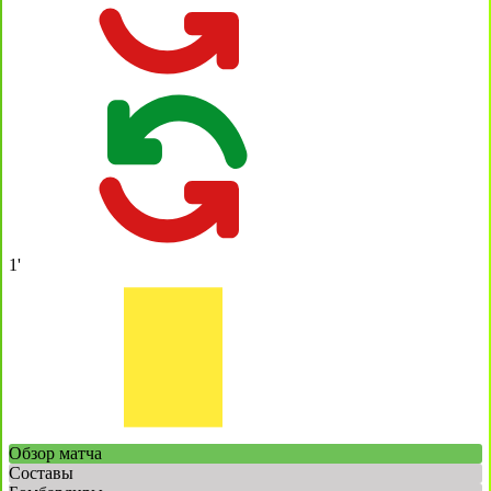
1'
Обзор матча
Составы