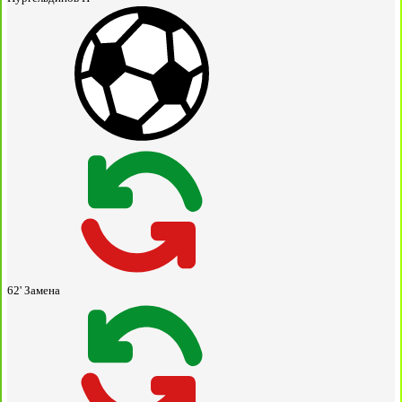
62'
Замена