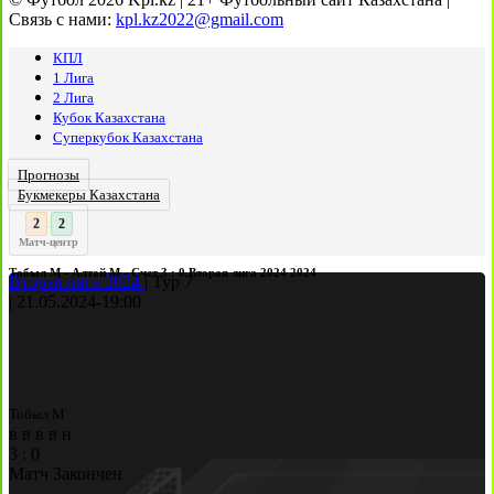
Связь с нами:
kpl.kz2022@gmail.com
КПЛ
1 Лига
2 Лига
Кубок Казахстана
Суперкубок Казахстана
Прогнозы
Букмекеры Казахстана
3
2
:
Матч-центр
Тобыл М - Алтай М - Счет 3 : 0 Вторая лига 2024 2024
Вторая лига 2024
|
Тур 7
|
21.05.2024
-
19:00
Тобыл М
в
в
в
в
н
3
:
0
Матч Закончен