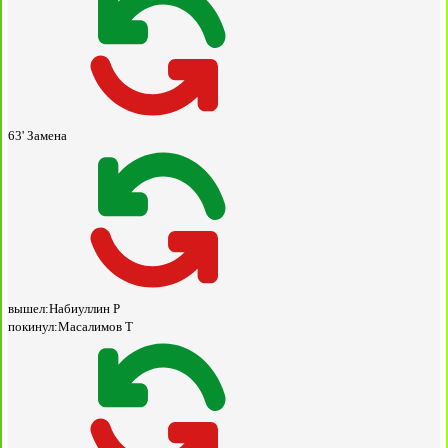
63'
Замена
вышел:
Набиуллин Р
покинул:
Масалимов Т