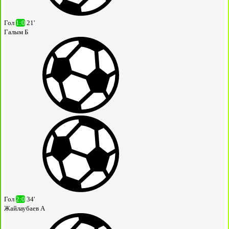
Гол
1:0
21'
Галым Б
Гол
2:0
34'
Жайлаубаев А