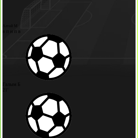
Алтай М
в
п
н
п
в
Галым Б
21'