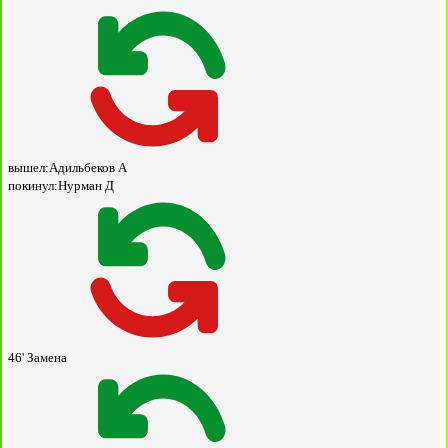
вышел:
Адильбеков А
покинул:
Нурман Д
46'
Замена