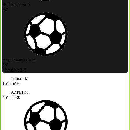
Жайлаубаев А
34'
Нургельдинов Н
58'
|
1-тайм: 2-0
Тобыл М
1-й тайм
Алтай М
45'
15'
30'