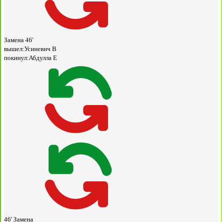
Замена
46'
вышел:
Усиневич В
покинул:
Абдулла Е
46'
Замена