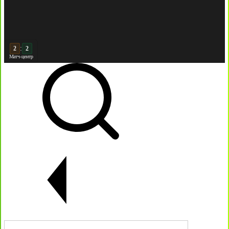
:
3
2
Матч-центр