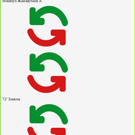
покинул:
Жайлаубаев А
72'
Замена