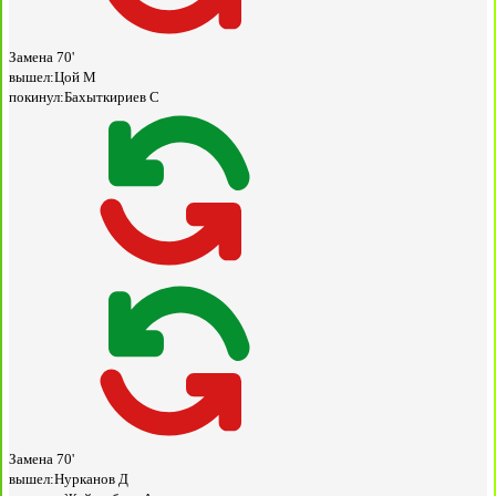
Замена
70'
вышел:
Цой М
покинул:
Бахыткириев С
Замена
70'
вышел:
Нурканов Д