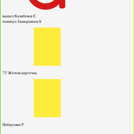
вышел:
Калибеков Е
покинул:
Зыкырьянов Б
75'
Жёлтая карточка
Набиуллин Р