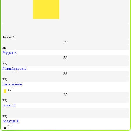
Тобыл М
39
вр
Мурат Е
53
зщ
Минайдаров Б
38
зщ
Бакитжанов
90'
25
зщ
Божко Р
зщ
Абдулла Е
46'