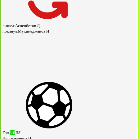
вышел:
Аспенбетов Д
покинул:
Мухамеджанов И
Гол
3:0
58'
Нургельдинов Н