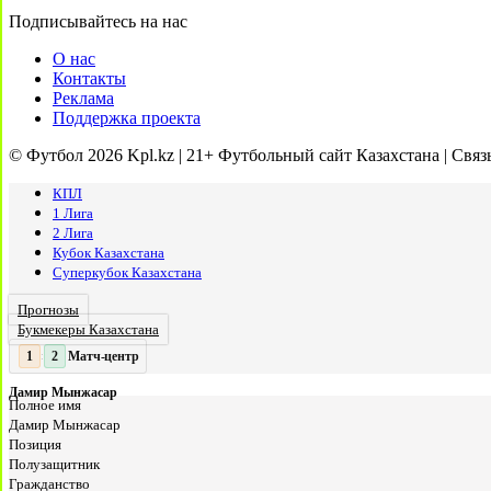
Подписывайтесь на нас
О нас
Контакты
Реклама
Поддержка проекта
© Футбол 2026 Kpl.kz | 21+ Футбольный сайт Казахстана | Связ
КПЛ
1 Лига
2 Лига
Кубок Казахстана
Суперкубок Казахстана
Прогнозы
Букмекеры Казахстана
Матч-центр
2
2
:
Дамир Мынжасар
Полное имя
Дамир Мынжасар
Позиция
Полузащитник
Гражданство