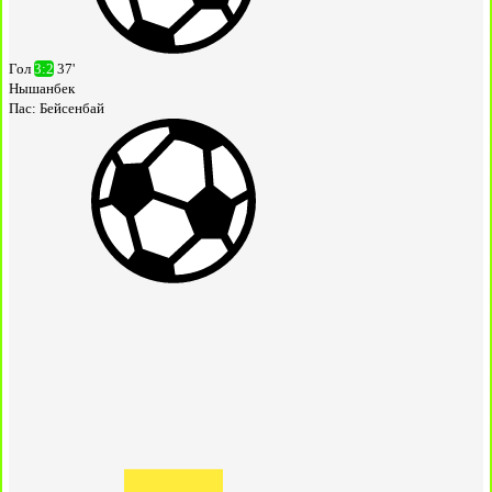
Гол
3:2
37'
Нышанбек
Пас:
Бейсенбай