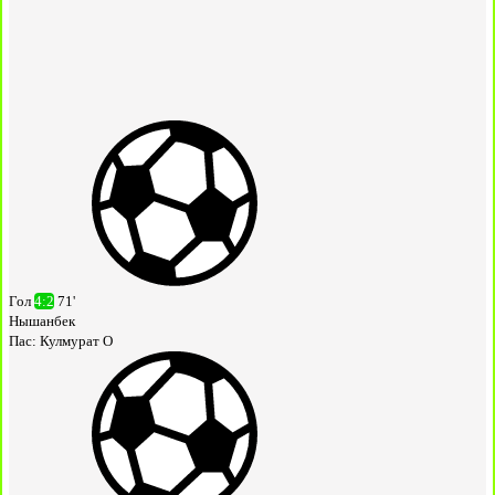
Гол
4:2
71'
Нышанбек
Пас:
Кулмурат О