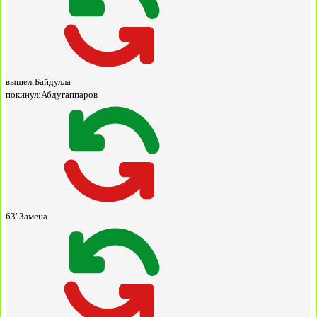
вышел:
Байдулла
покинул:
Абдугаппаров
63'
Замена