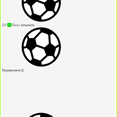
23'
2:1
Гол с пенальти
Нурмаханов Д