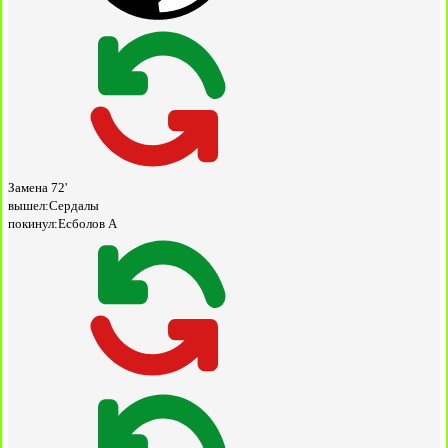
Замена
72'
вышел:
Сердалы
покинул:
Есболов А