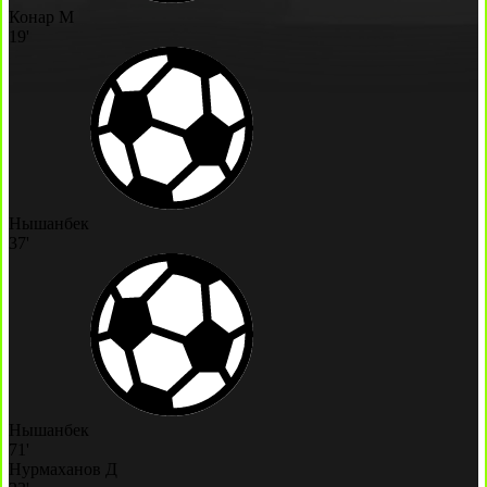
Конар М
19'
Нышанбек
37'
Нышанбек
71'
Нурмаханов Д