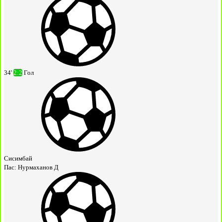
34'
2:2
Гол
Сисимбай
Пас:
Нурмаханов Д