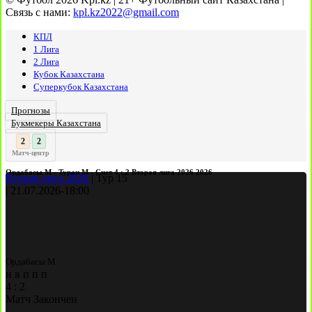
Связь с нами:
kpl.kz2022@gmail.com
КПЛ
1 Лига
2 Лига
Кубок Казахстана
Суперкубок Казахстана
Прогнозы
Букмекеры Казахстана
2
:
Матч-центр
Ордабасы М - Туран М - Счет 4 : 2 Вторая лига 2026 2026
Вторая лига 2026
|
Тур 15
|
21.07.2026
-
18:00
Ордабасы М
н
в
п
п
п
4
:
2
Матч Закончен