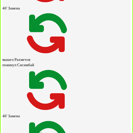
46'
Замена
вышел:
Рахметов
покинул:
Сисимбай
46'
Замена