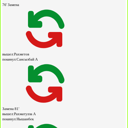
76'
Замена
вышел:
Рахметов
покинул:
Сансызбай А
Замена
81'
вышел:
Рахматулла А
покинул:
Нышанбек