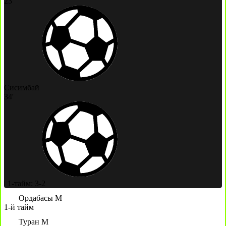
23'
Сисимбай
34'
|
1-тайм: 3-2
Ордабасы М
1-й тайм
Туран М