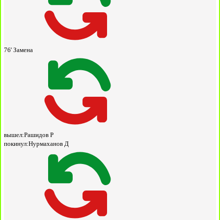
76'
Замена
вышел:
Рашидов Р
покинул:
Нурмаханов Д