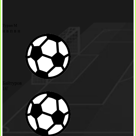
Туран М
н
в
п
в
н
Байтуров
16'