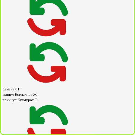
Замена
81'
вышел:
Есеналиев Ж
покинул:
Кулмурат О