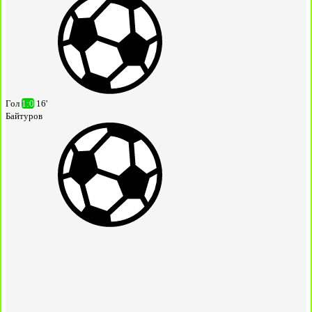
Гол
1:0
16'
Байтуров