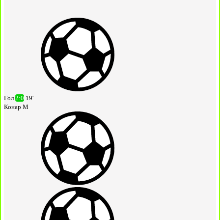
Гол
2:0
19'
Конар М