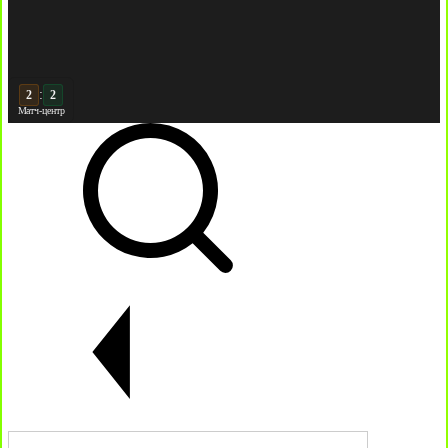
:
2
Матч-центр