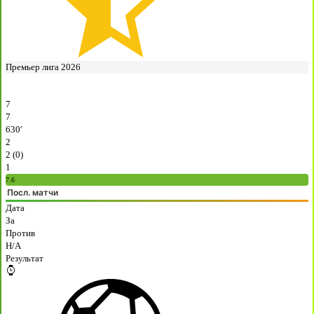
Премьер лига 2026
7
7
630′
2
2 (0)
1
7.6
Посл. матчи
Дата
За
Против
H/A
Результат