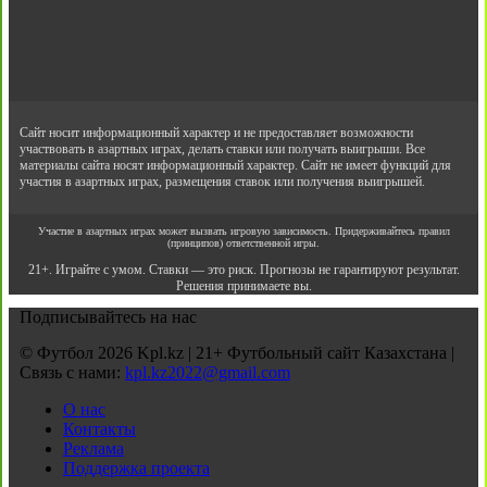
Сайт носит информационный характер и не предоставляет возможности
участвовать в азартных играх, делать ставки или получать выигрыши. Все
материалы сайта носят информационный характер. Сайт не имеет функций для
участия в азартных играх, размещения ставок или получения выигрышей.
Участие в азартных играх может вызвать игровую зависимость. Придерживайтесь правил
(принципов) ответственной игры.
21+. Играйте с умом. Ставки — это риск. Прогнозы не гарантируют результат.
Решения принимаете вы.
Подписывайтесь на нас
© Футбол 2026 Kpl.kz | 21+ Футбольный сайт Казахстана |
Связь с нами:
kpl.kz2022@gmail.com
О нас
Контакты
Реклама
Поддержка проекта