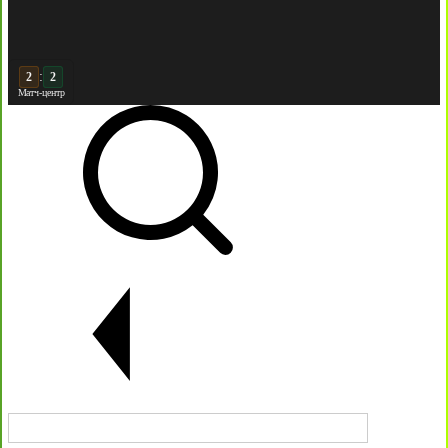
:
3
2
Матч-центр