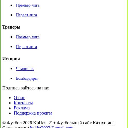
Премьер лига
Первая лига
Тренеры
Премьер лига
Первая лига
История
Чемпионы
Бомбардиры
Подписывайтесь на нас
О нас
Контакты
Реклама
Поддержка проекта
© Футбол 2026 Kpl.kz | 21+ Футбольный сайт Казахстана |
Связь с нами:
kpl.kz2022@gmail.com