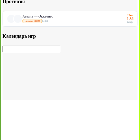
Прогнозы
Ubet
Астана — Окжетпес
1.86
КПЛ
Сегодня 18:00
Коэф.
Календарь игр