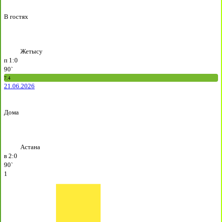
В гостях
Жетысу
п
1:0
90`
7.4
21.06.2026
Дома
Астана
в
2:0
90`
1