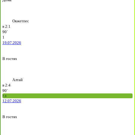
Окжетпес
в
2:1
90`
1
19.07.2026
В гостях
Алтай
в
2:4
90`
7.3
12.07.2026
В гостях