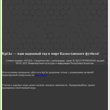
Kpl.kz — ваш надежный гид в мире Казахстанского футбола!
Сетевое издание «KPLKZ» Свидетельство о регистрации: серия № KZ11VPY00109441 выдано
09.01.2025 Министерством культуры и информации Республики Казахстан.
Использование материалов сайта www.kpl.kz разрешено только с размещением активной
индексируемой гиперссылки на
www.kpl.kz
Участие в азартных играх может вызвать игровую зависимость. Придерживайтесь правил
(принципов) ответственной игры.