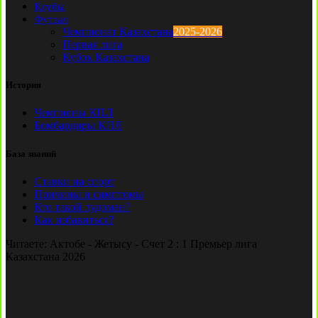
Клубы
Футзал
Чемпионат Казахстана
2025-2026
Первая лига
Кубок Казахстана
История
Чемпионы КПЛ
Бомбардиры КПЛ
База знаний
Ставки на спорт
Причины и симптомы
Кто такой лудоман?
Как избавиться?
Читаете:
Актобе - Жетысу - Счет 2 : 1 Премьер лига
Казахстана 2026