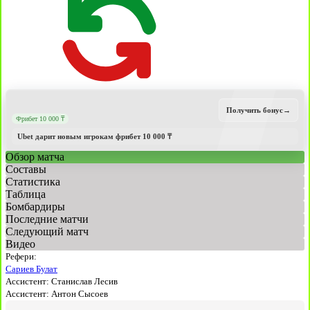
Получить бонус
→
Фрибет 10 000 ₸
Ubet дарит новым игрокам фрибет 10 000 ₸
Обзор матча
Составы
Статистика
Таблица
Бомбардиры
Последние матчи
Следующий матч
Видео
Рефери:
Сариев Булат
Ассистент:
Станислав Лесив
Ассистент:
Антон Сысоев