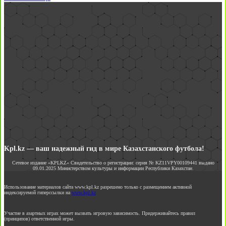
Kpl.kz — ваш надежный гид в мире Казахстанского футбола!
Сетевое издание «KPLKZ» Свидетельство о регистрации: серия № KZ11VPY00109441 выдано
09.01.2025 Министерством культуры и информации Республики Казахстан.
Использование материалов сайта www.kpl.kz разрешено только с размещением активной
индексируемой гиперссылки на
www.kpl.kz
Участие в азартных играх может вызвать игровую зависимость. Придерживайтесь правил
(принципов) ответственной игры.