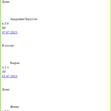
Дома
Академия Оңтүстік
в
3:0
90`
07.07.2023
В гостях
Кыран
п
2:1
39`
01.07.2023
Дома
Женис