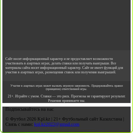
Сайт носит информационный характер и не предоставляет возможности
участвовать в азартных играх, делать ставки или получать выигрыши. Все
материалы сайта носят информационный характер. Сайт не имеет функций для
участия в азартных играх, размещения ставок или получения выигрышей.
Участие в азартных играх может вызвать игровую зависимость. Придерживайтесь правил
(принципов) ответственной игры.
21+. Играйте с умом. Ставки — это риск. Прогнозы не гарантируют результат.
Решения принимаете вы.
Подписывайтесь на нас
© Футбол 2026 Kpl.kz | 21+ Футбольный сайт Казахстана |
Связь с нами:
kpl.kz2022@gmail.com