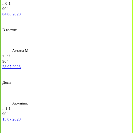
п
0:1
90`
04.08.2023
В гостях
Астана М
в
1:2
90`
28.07.2023
Дома
Акжайык
н
1:1
90`
13.07.2023