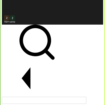
:
3
2
Матч-центр