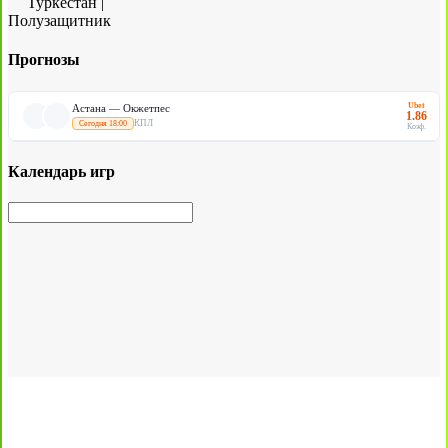
Туркестан
|
Полузащитник
Прогнозы
Ubet
Астана — Окжетпес
1.86
КПЛ
Сегодня 18:00
Коэф.
Календарь игр