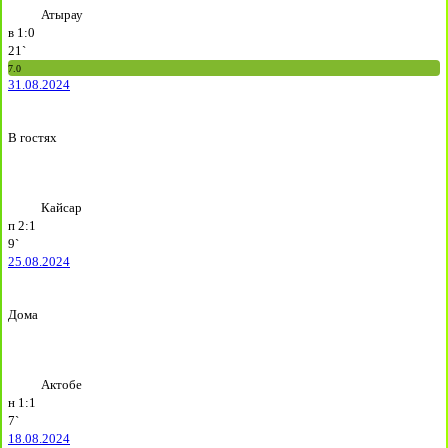
Атырау
в
1:0
21`
7.0
31.08.2024
В гостях
Кайсар
п
2:1
9`
25.08.2024
Дома
Актобе
н
1:1
7`
18.08.2024