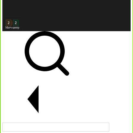
:
2
Матч-центр