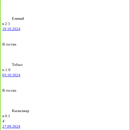
Елимай
в
2:1
19.10.2024
В гостях
Тобыл
п
1:0
03.10.2024
В гостях
Кызылжар
в
0:1
4`
27.09.2024