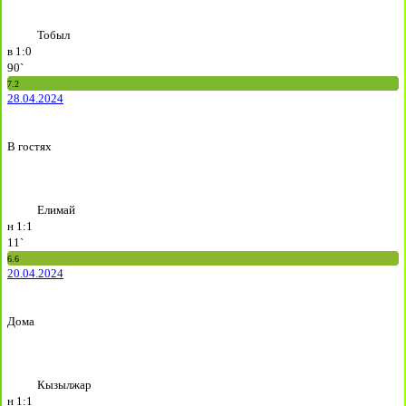
Тобыл
в
1:0
90`
7.2
28.04.2024
В гостях
Елимай
н
1:1
11`
6.6
20.04.2024
Дома
Кызылжар
н
1:1