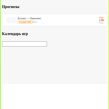
Прогнозы
Ubet
Астана — Окжетпес
1.86
КПЛ
Сегодня 18:00
Коэф.
Календарь игр