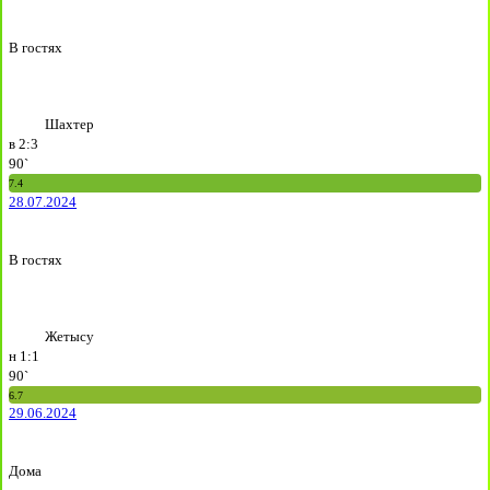
В гостях
Шахтер
в
2:3
90`
7.4
28.07.2024
В гостях
Жетысу
н
1:1
90`
6.7
29.06.2024
Дома