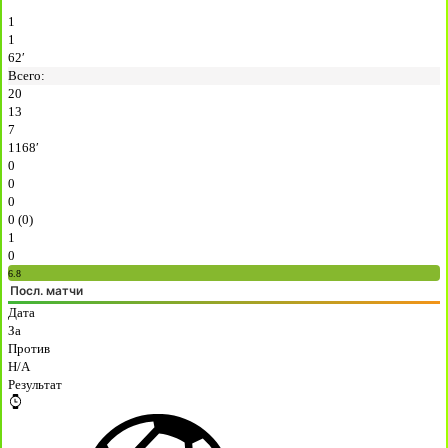
1
1
62′
Всего:
20
13
7
1168′
0
0
0
0 (0)
1
0
6.8
Посл. матчи
Дата
За
Против
H/A
Результат