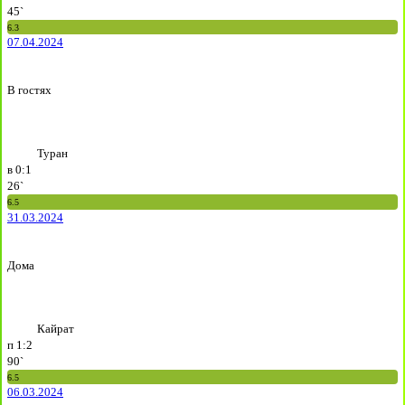
45`
6.3
07.04.2024
В гостях
Туран
в
0:1
26`
6.5
31.03.2024
Дома
Кайрат
п
1:2
90`
6.5
06.03.2024