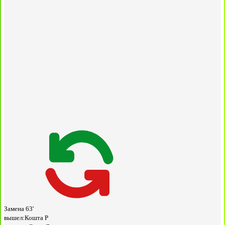
Замена
63'
вышел:
Кошта Р