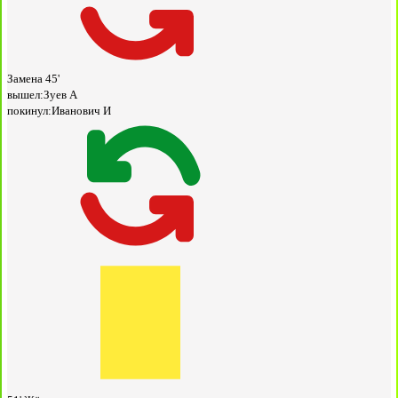
Замена
45'
вышел:
Зуев А
покинул:
Иванович И