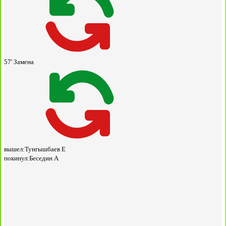
57'
Замена
вышел:
Тунгышбаев Е
покинул:
Беседин А