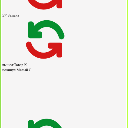
57'
Замена
вышел:
Товар К
покинул:
Малый С