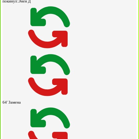
покинул:
Энен Д
64'
Замена