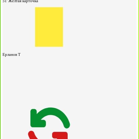
51'
Жёлтая карточка
Ерланов Т