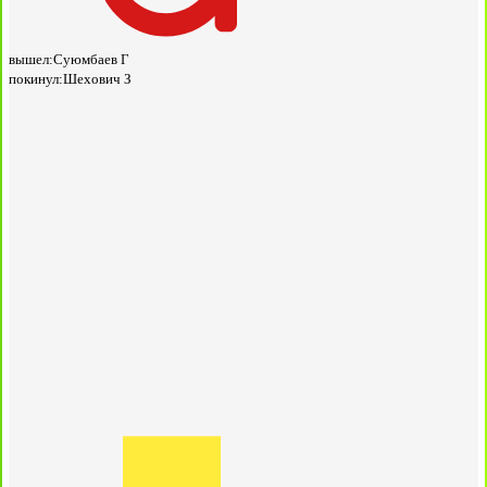
вышел:
Суюмбаев Г
покинул:
Шехович З