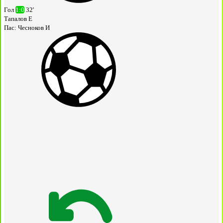
Гол
1:0
32'
Тапалов Е
Пас:
Чесноков И