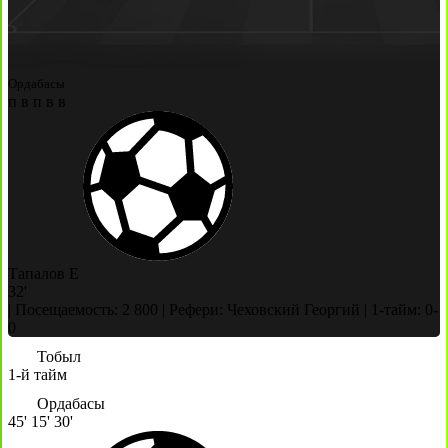
Ордабасы
п
в
п
в
в
Тапалов Е
32'
|
Посещаемость: 2 800
|
Рефери: Чеховский Георгий
|
1-тайм: 0-
0
Тобыл
1-й тайм
Ордабасы
45'
15'
30'