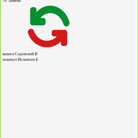
70'
Замена
вышел:
Садовский В
покинул:
Исламхан Б