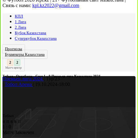
Связь с нами:
kpl.kz2022@gmail.com
КПЛ
1 Лига
2 Лига
Кубок Казахстана
Суперкубок Казахстана
Прогнозы
Букмекеры Казахстана
3
2
:
Матч-центр
Тобыл - Ордабасы - Счет 1 : 0 Премьер лига Казахстана 2024
Премьер лига 2024
|
Тур 23
|
Тобол Арена
|
19.10.2024
-
18:00
Тобыл
н
п
в
в
п
1
:
0
Матч Закончен