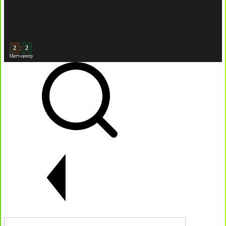
:
3
2
Матч-центр