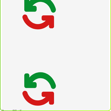
Замена
90' +4'