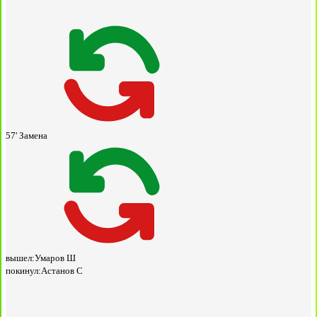
57'
Замена
вышел:
Умаров Ш
покинул:
Астанов С