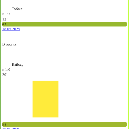
Тобыл
п
1:2
12`
6.2
18.05.2025
В гостях
Кайсар
п
1:0
20`
5.9