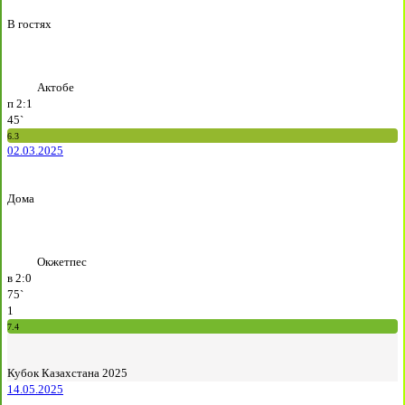
В гостях
Актобе
п
2:1
45`
6.3
02.03.2025
Дома
Окжетпес
в
2:0
75`
1
7.4
Кубок Казахстана 2025
14.05.2025