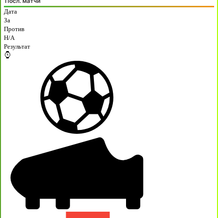
Посл. матчи
Дата
За
Против
H/A
Результат