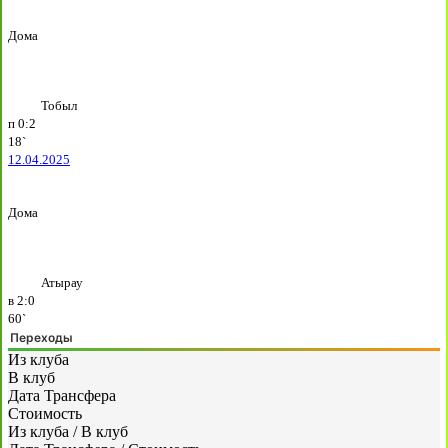
Дома
Тобыл
п
0:2
18`
12.04.2025
Дома
Атырау
в
2:0
60`
Переходы
Из клуба
В клуб
Дата Трансфера
Стоимость
Из клуба
/
В клуб