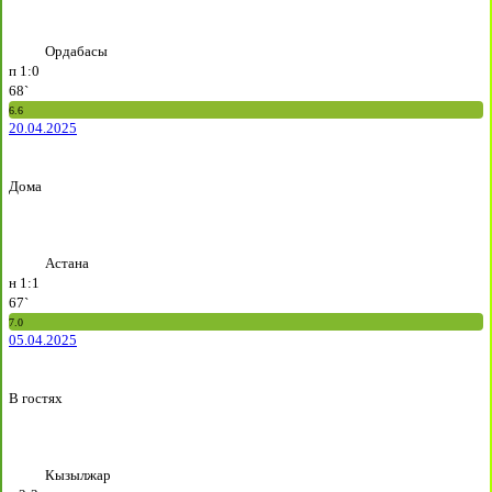
Ордабасы
п
1:0
68`
6.6
20.04.2025
Дома
Астана
н
1:1
67`
7.0
05.04.2025
В гостях
Кызылжар