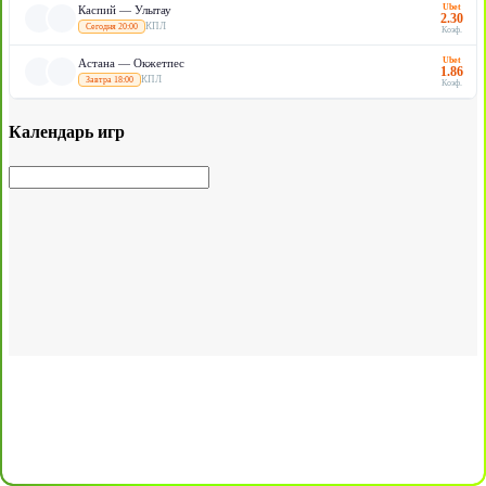
Ubet
Каспий — Улытау
2.30
КПЛ
Сегодня 20:00
Коэф.
Ubet
Астана — Окжетпес
1.86
КПЛ
Завтра 18:00
Коэф.
Календарь игр