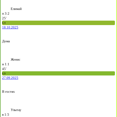
Елимай
п
3:2
25`
6.4
18.10.2025
Дома
Женис
н
1:1
45`
6.9
27.09.2025
В гостях
Улытау
в
1:5