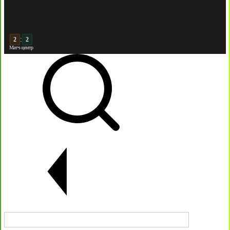
:
3
2
Матч-центр