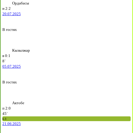
Ордабасы
н
2:2
20.07.2025
В гостях
Кызылжар
в
0:1
8`
05.07.2025
В гостях
Актобе
п
2:0
45`
6.3
21.06.2025