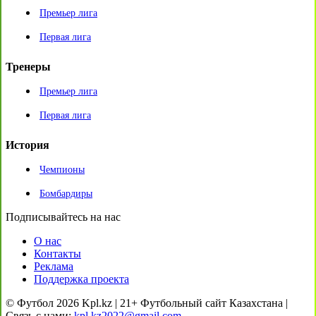
Премьер лига
Первая лига
Тренеры
Премьер лига
Первая лига
История
Чемпионы
Бомбардиры
Подписывайтесь на нас
О нас
Контакты
Реклама
Поддержка проекта
© Футбол 2026 Kpl.kz | 21+ Футбольный сайт Казахстана |
Связь с нами:
kpl.kz2022@gmail.com