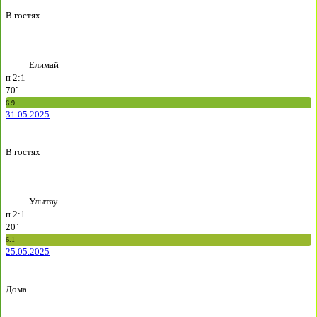
В гостях
Елимай
п
2:1
70`
6.9
31.05.2025
В гостях
Улытау
п
2:1
20`
6.1
25.05.2025
Дома