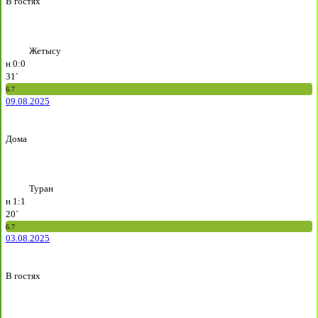
В гостях
Жетысу
н
0:0
31`
6.7
09.08.2025
Дома
Туран
н
1:1
20`
6.7
03.08.2025
В гостях