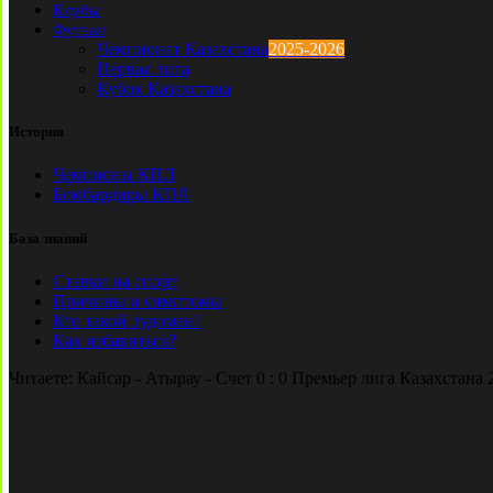
Клубы
Футзал
Чемпионат Казахстана
2025-2026
Первая лига
Кубок Казахстана
История
Чемпионы КПЛ
Бомбардиры КПЛ
База знаний
Ставки на спорт
Причины и симптомы
Кто такой лудоман?
Как избавиться?
Читаете:
Кайсар - Атырау - Счет 0 : 0 Премьер лига Казахстана 