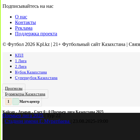
Подписывайтесь на нас
О нас
Контакты
Реклама
Поддержка проекта
© Футбол 2026 Kpl.kz | 21+ Футбольный сайт Казахстана | Связ
КПЛ
1 Лига
2 Лига
Кубок Казахстана
Суперкубок Казахстана
Прогнозы
Букмекеры Казахстана
Матч-центр
2
2
:
Кайсар - Атырау - Счет 0 : 0 Премьер лига Казахстана 2025
Премьер лига 2025
|
Тур 22
|
Стадион имени Г. Муратбаева
|
23.08.2025
-
19:00