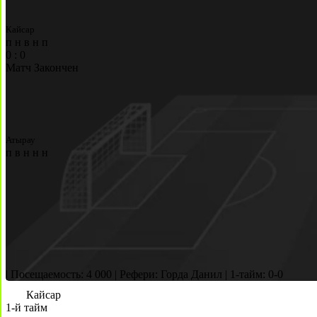
Кайсар
п
н
в
н
п
0
:
0
Матч Закончен
Атырау
п
в
н
н
н
|
Посещаемость: 4 000
|
Рефери: Горда Данил
|
1-тайм: 0-0
Кайсар
1-й тайм