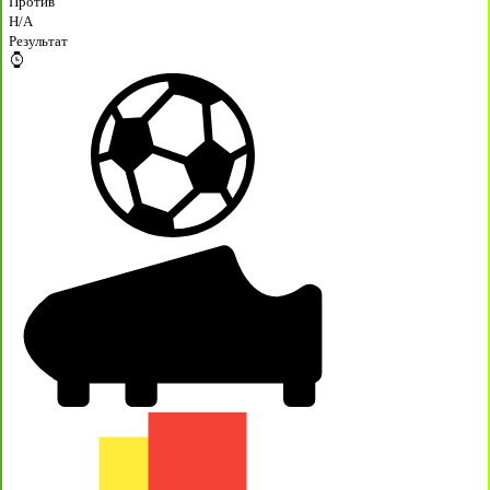
Против
H/A
Результат