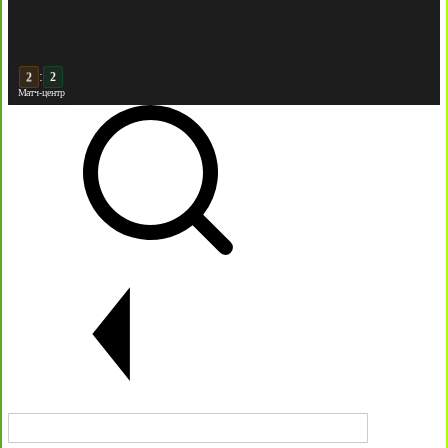
:
3
2
Матч-центр