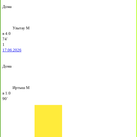
Дома
Улытау М
в
4:0
74`
1
17.06.2026
Дома
Иртыш М
в
1:0
90`