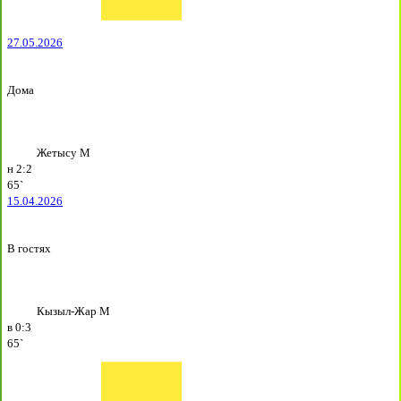
27.05.2026
Дома
Жетысу М
н
2:2
65`
15.04.2026
В гостях
Кызыл-Жар М
в
0:3
65`