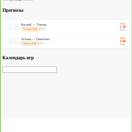
Прогнозы
Ubet
Каспий — Улытау
2.30
КПЛ
Сегодня 20:00
Коэф.
Ubet
Астана — Окжетпес
1.86
КПЛ
Завтра 18:00
Коэф.
Календарь игр