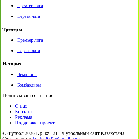
Премьер лига
Первая лига
Тренеры
Премьер лига
Первая лига
История
Чемпионы
Бомбардиры
Подписывайтесь на нас
О нас
Контакты
Реклама
Поддержка проекта
© Футбол 2026 Kpl.kz | 21+ Футбольный сайт Казахстана |
Связь с нами:
kpl.kz2022@gmail.com