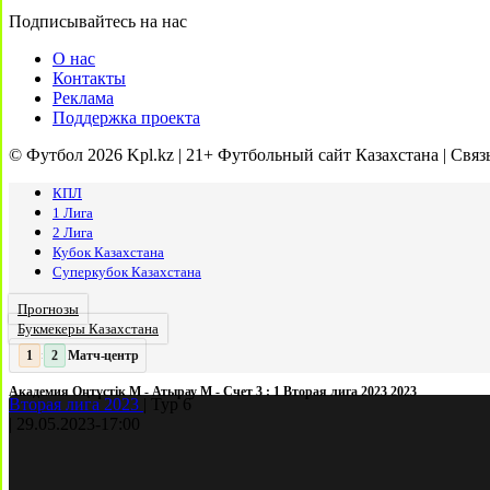
Подписывайтесь на нас
О нас
Контакты
Реклама
Поддержка проекта
© Футбол 2026 Kpl.kz | 21+ Футбольный сайт Казахстана | Связ
КПЛ
1 Лига
2 Лига
Кубок Казахстана
Суперкубок Казахстана
Прогнозы
Букмекеры Казахстана
Матч-центр
2
:
Академия Оңтүстік М - Атырау М - Счет 3 : 1 Вторая лига 2023 2023
Вторая лига 2023
|
Тур 6
|
29.05.2023
-
17:00