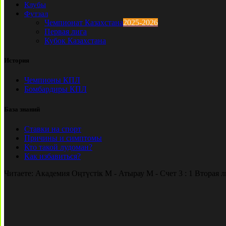
Клубы
Футзал
Чемпионат Казахстана
2025-2026
Первая лига
Кубок Казахстана
История
Чемпионы КПЛ
Бомбардиры КПЛ
База знаний
Ставки на спорт
Причины и симптомы
Кто такой лудоман?
Как избавиться?
Читаете:
Академия Оңтүстік М - Атырау М - Счет 3 : 1 Вторая л