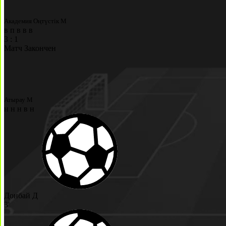
Академия Оңтүстік М
в
п
в
в
в
3
:
1
Матч Закончен
Атырау М
н
н
н
в
н
Донбай Д
3'