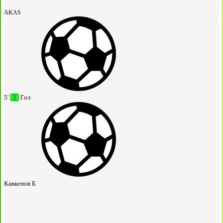
AKAS
5'
0:1
Гол
Кавкенов Б