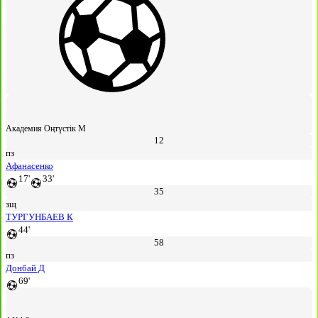
Академия Оңтүстік М
12
пз
Афанасенко
17'
33'
35
зщ
ТУРГУНБАЕВ К
44'
58
пз
Донбай Д
69'