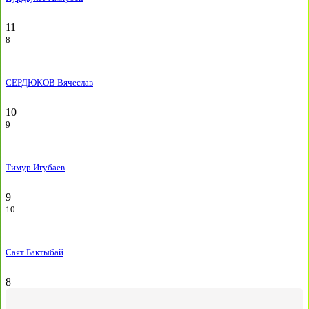
11
8
СЕРДЮКОВ Вячеслав
10
9
Тимур Игубаев
9
10
Саят Бактыбай
8