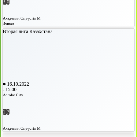
3
0
Академия Оңтүстік М
Финал
Вторая лига Казахстана
16.10.2022
-
15:00
Aqtobe City
1
7
Академия Оңтүстік М