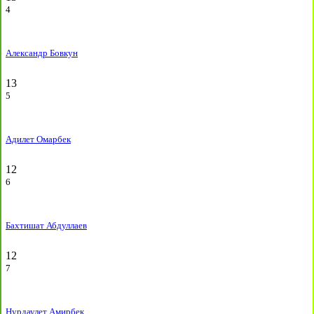
4
Александр Бовкун
13
5
Адилет Омарбек
12
6
Бахтишат Абдуллаев
12
7
Нурдаулет Амирбек