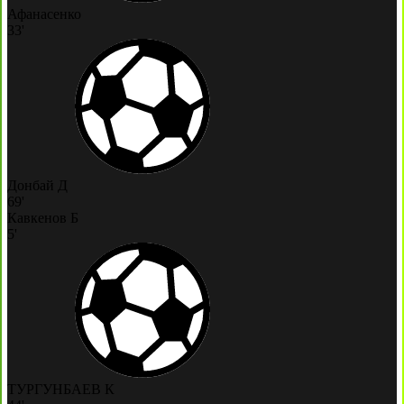
Афанасенко
33'
Донбай Д
69'
Кавкенов Б
5'
ТУРГУНБАЕВ К