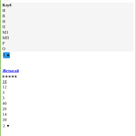
Клуб
И
В
Н
П
МЗ
МП
Р
О
1
▲
Жетысай
в
в
в
н
в
18
12
3
3
40
26
14
39
2
▼