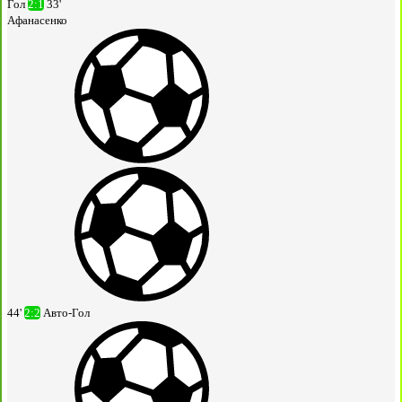
Гол
2:1
33'
Афанасенко
44'
2:2
Авто-Гол