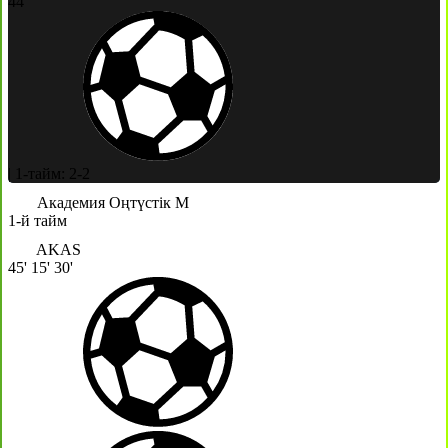
44'
|
1-тайм: 2-2
Академия Оңтүстік М
1-й тайм
AKAS
45'
15'
30'