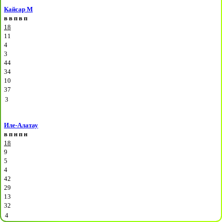
Кайсар М
в
в
п
в
п
18
11
4
3
44
34
10
37
3
Иле-Алатау
в
п
н
п
н
18
9
5
4
42
29
13
32
4