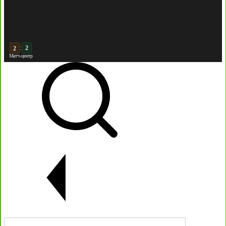
:
3
Матч-центр