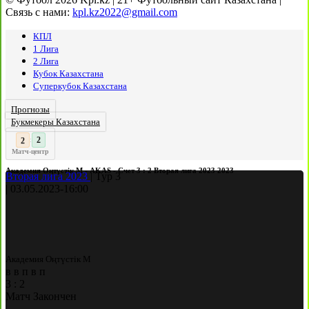
Связь с нами:
kpl.kz2022@gmail.com
КПЛ
1 Лига
2 Лига
Кубок Казахстана
Суперкубок Казахстана
Прогнозы
Букмекеры Казахстана
3
:
Матч-центр
Академия Оңтүстік М - AKAS - Счет 3 : 2 Вторая лига 2023 2023
Вторая лига 2023
|
Тур 3
|
03.05.2023
-
16:00
Академия Оңтүстік М
в
в
п
в
п
3
:
2
Матч Закончен