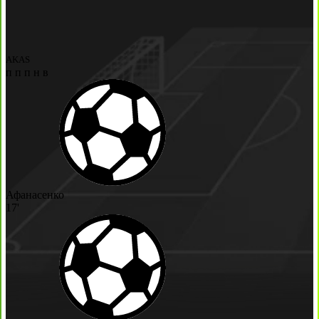
AKAS
п
п
п
н
в
Афанасенко
17'