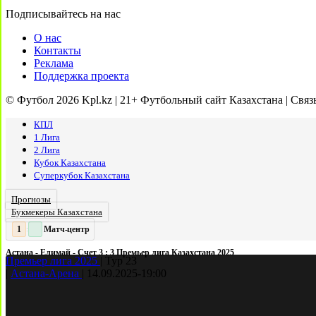
Подписывайтесь на нас
О нас
Контакты
Реклама
Поддержка проекта
© Футбол 2026 Kpl.kz | 21+ Футбольный сайт Казахстана | Связ
КПЛ
1 Лига
2 Лига
Кубок Казахстана
Суперкубок Казахстана
Прогнозы
Букмекеры Казахстана
Матч-центр
2
2
:
Астана - Елимай - Счет 3 : 3 Премьер лига Казахстана 2025
Премьер лига 2025
|
Тур 23
|
Астана-Арена
|
14.09.2025
-
19:00