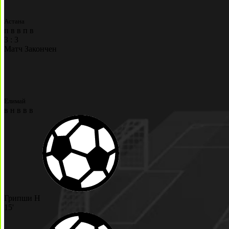
Астана
п
в
в
п
в
3
:
3
Матч Закончен
Елимай
в
н
в
в
в
Грипши Н
15'