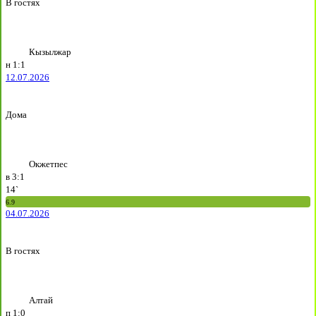
В гостях
Кызылжар
н
1:1
12.07.2026
Дома
Окжетпес
в
3:1
14`
6.9
04.07.2026
В гостях
Алтай
п
1:0