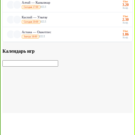
Ubet
Алтай — Кызылжар
3.20
КПЛ
Сегодня 17:00
Коэф.
Ubet
Каспий — Улытау
2.30
КПЛ
Сегодня 20:00
Коэф.
Ubet
Астана — Окжетпес
1.86
КПЛ
Завтра 18:00
Коэф.
Календарь игр