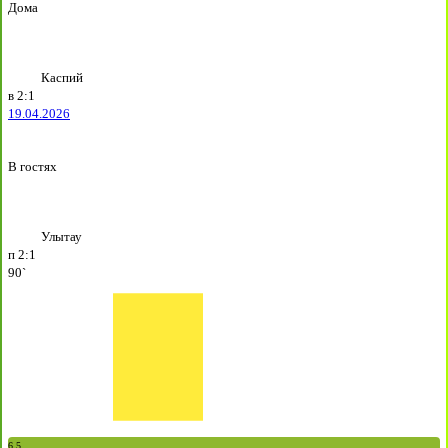
Дома
Каспий
в
2:1
19.04.2026
В гостях
Улытау
п
2:1
90`
6.5