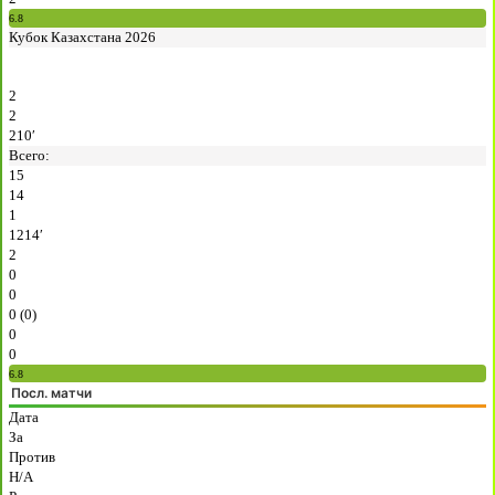
6.8
Кубок Казахстана 2026
2
2
210′
Всего:
15
14
1
1214′
2
0
0
0 (0)
0
0
6.8
Посл. матчи
Дата
За
Против
H/A