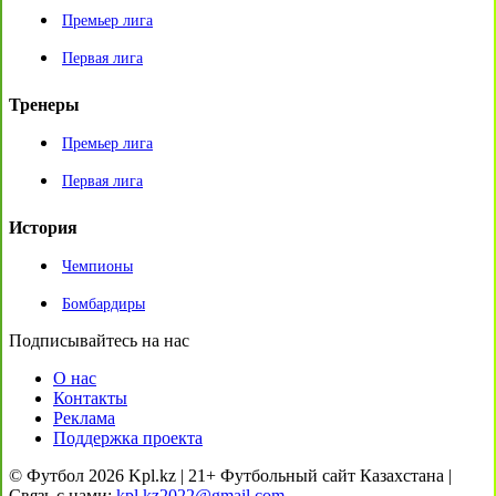
Премьер лига
Первая лига
Тренеры
Премьер лига
Первая лига
История
Чемпионы
Бомбардиры
Подписывайтесь на нас
О нас
Контакты
Реклама
Поддержка проекта
© Футбол 2026 Kpl.kz | 21+ Футбольный сайт Казахстана |
Связь с нами:
kpl.kz2022@gmail.com