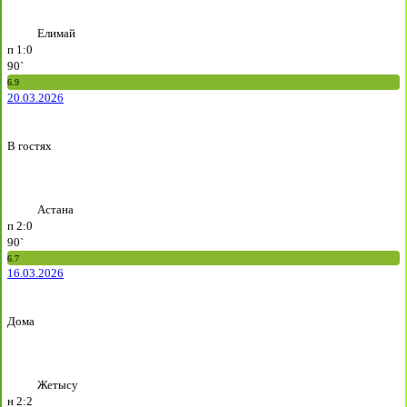
Елимай
п
1:0
90`
6.9
20.03.2026
В гостях
Астана
п
2:0
90`
6.7
16.03.2026
Дома
Жетысу
н
2:2