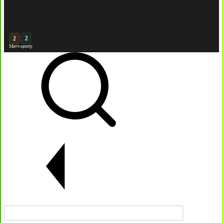
:
3
2
Матч-центр