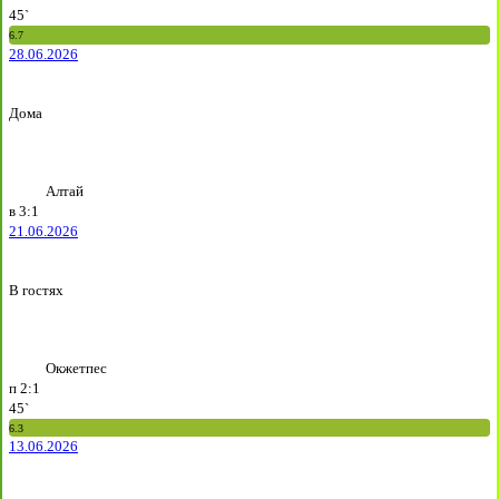
45`
6.7
28.06.2026
Дома
Алтай
в
3:1
21.06.2026
В гостях
Окжетпес
п
2:1
45`
6.3
13.06.2026