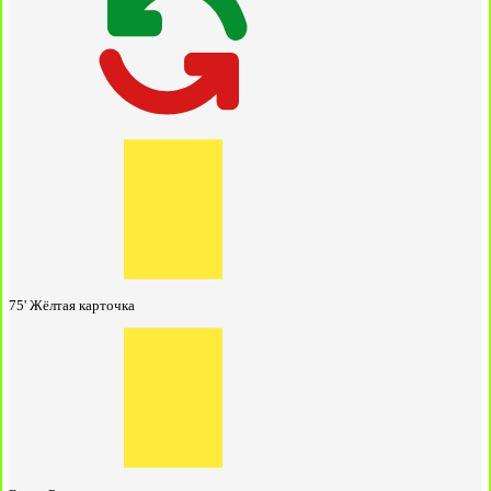
75'
Жёлтая карточка