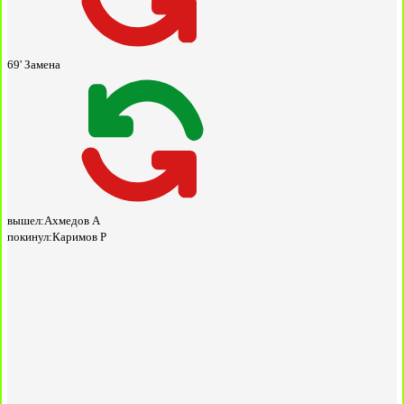
69'
Замена
вышел:
Ахмедов А
покинул:
Каримов Р