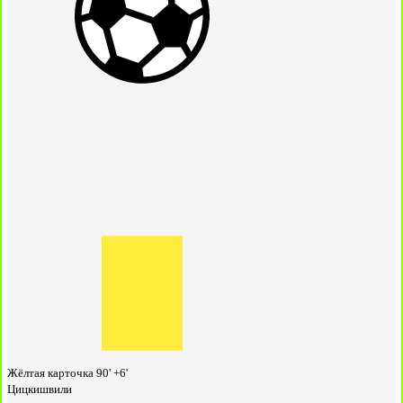
Жёлтая карточка
90' +6'
Цицкишвили