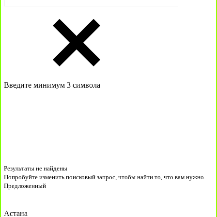
Введите минимум 3 символа
Результаты не найдены
Попробуйте изменить поисковый запрос, чтобы найти то, что вам нужно.
Предложенный
Астана