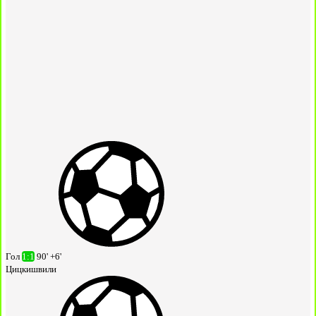
Гол
1:1
90' +6'
Цицкишвили