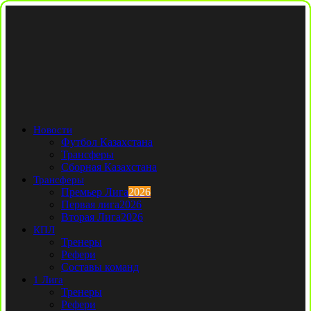
Новости
Футбол Казахстана
Трансферы
Сборная Казахстана
Трансферы
Премьер Лига
2026
Первая лига
2026
Вторая Лига
2026
КПЛ
Тренеры
Рефери
Составы команд
1 Лига
Тренеры
Рефери