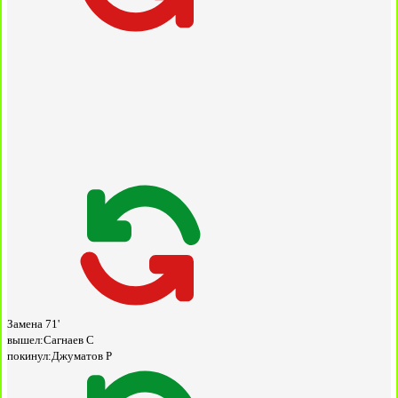
Замена
71'
вышел:
Сагнаев С
покинул:
Джуматов Р