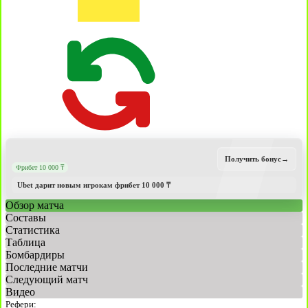
Получить бонус
→
Фрибет 10 000 ₸
Ubet дарит новым игрокам фрибет 10 000 ₸
Обзор матча
Составы
Статистика
Таблица
Бомбардиры
Последние матчи
Следующий матч
Видео
Рефери: