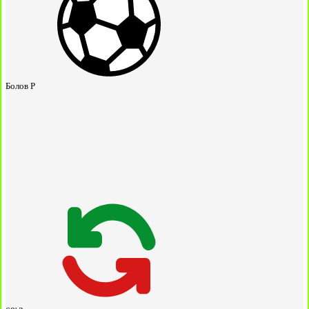
Болов Р