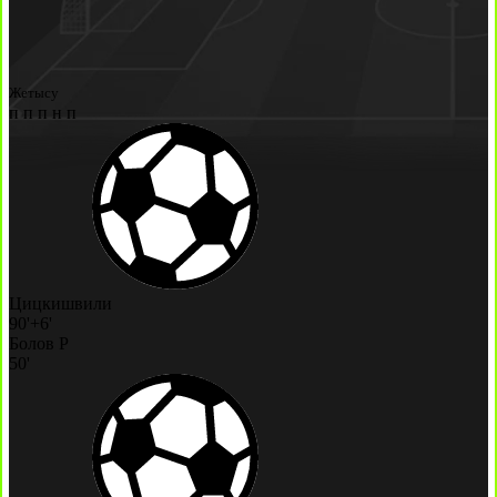
Жетысу
п
п
п
н
п
Цицкишвили
90'+6'
Болов Р
50'